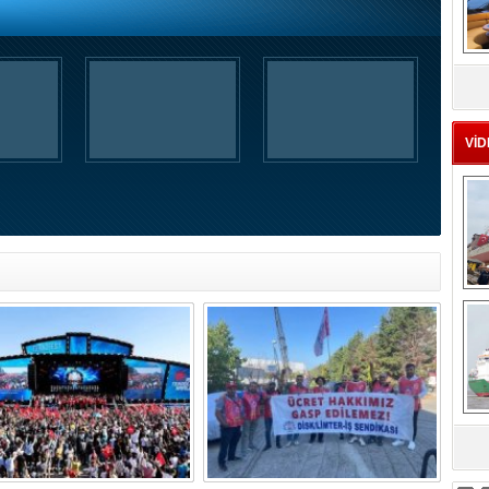
MS
eu
VİD
Ç
sa