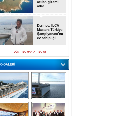
açılan gizemli
ada!
Derince, ILCA
Masters Türkiye
Şampiyonası’na
ev sahipliği
yapacak
|
|
DÜN
BU HAFTA
BU AY
O GALERİ
emi içinde gemi” 
Dünyada tek! 
konsepti ile MSC 
Denizaltı yüzer 
Splendida
havuzu intikal 
seyrine başladı