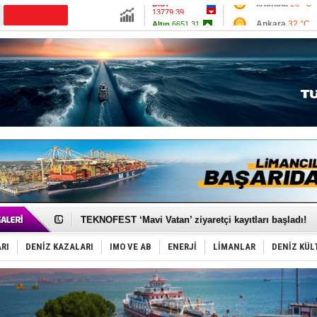
13779.39
Ankara
32 °C
Altın
6651.31
İzmir
35 °C
Dolar
47.6911
Antalya
28 °C
Euro
55.1642
Muğla
28 °C
Çanakkale
32 
TAYK - Eker Olympos Regatta'da ilk start!
İstanbul ve Çanakkale: 6 ayda 40.000 gemi
TEKNOFEST ‘Mavi Vatan’ ziyaretçi kayıtları başladı!
Tersane işçilerinin direnişi, kazanımla sonuçlandı
İngiliz aktivistler, gemide mahsur kaldı!
RI
DENİZ KAZALARI
IMO VE AB
ENERJİ
LİMANLAR
DENİZ KÜL
FESCO, Karadeniz'de yeni sevkiyat taleplerini durdur
DESE, BIMCO’ya katıldı
GİMBİRDER gemi inşa yan sanayinin sorunlarını tartış
35 milyon TL'lik tekne projesinde karar çıktı
İnsansız cankurtaran ihalesini BlueForge kazandı