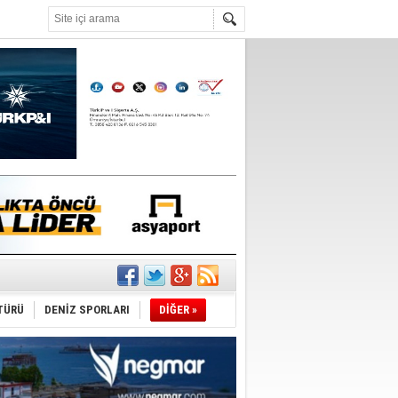
°C
TÜRÜ
DENİZ SPORLARI
DİĞER »
du
tı