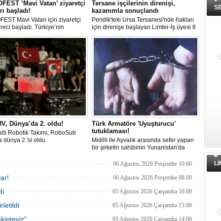
EST ‘Mavi Vatan’ ziyaretçi
Tersane işçilerinin direnişi,
S
rı başladı!
kazanımla sonuçlandı
EST Mavi Vatan için ziyaretçi
Pendik'teki Ursa Tersanesi'nde hakları
üreci başladı. Türkiye’nin
için direnişe başlayan Limter-İş üyesi 8
lik ve savunma teknolojilerine
işçinin mücadelesi sonuç verdi. İşveren,
an etkinliği, 20-23 Ağustos
arabulucu görüşmesinde tüm
ri arasında Gölcük Tersanesi
alacakların ödenmesini kabul etti.
lığı’nda gerçekleştirilecek.
Sendika, sözlerin tutulmaması halinde
direnişin süreceğini açıkladı
V, Dünya’da 2. oldu!
Türk Armatöre 'Uyuşturucu'
tutuklaması!
ltı Robotik Takımı, RoboSub
 dünya 2.'si oldu.
Midilli ile Ayvalık arasında sefer yapan
bir şirketin sahibinin Yunanistan'da
tutuklandığı bildirildi.
L
06 Ağustos 2026 Perşembe 10:00
ar!
06 Ağustos 2026 Perşembe 08:00
di
05 Ağustos 2026 Çarşamba 16:00
letildi
05 Ağustos 2026 Çarşamba 15:00
kipteyiz"
05 Ağustos 2026 Çarşamba 14:00