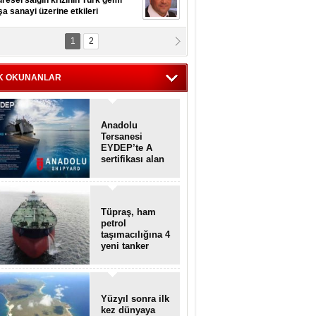
resel salgın krizinin Türk gemi
şa sanayi üzerine etkileri
1
2
pt. MESUT AZMİ GÖKSOY
lavuz kaptan kardeşlerime
hafen...
K OKUNANLAR
Anadolu
Tersanesi
EYDEP’te A
sertifikası alan
ilk tersane oldu
Tüpraş, ham
petrol
taşımacılığına 4
yeni tanker
daha ekliyor
Yüzyıl sonra ilk
kez dünyaya