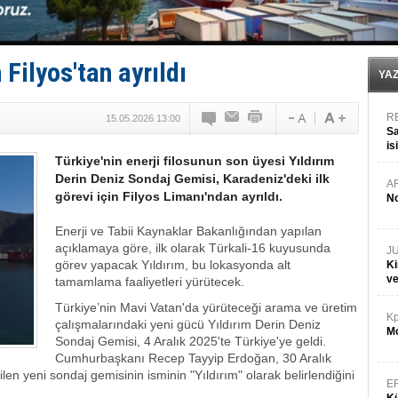
Yüzyıl sonra ilk kez dünyaya açılan gizemli ada!
Anadolu Tersanesi EYDEP’te A sertifikası alan ilk ter
Derince, ILCA Masters Türkiye Şampiyonası’na ev sah
Tüpraş, ham petrol taşımacılığına 4 yeni tanker daha 
 Filyos'tan ayrıldı
İTU AUV, Dünya’da 2. oldu!
YA
R
15.05.2026 13:00
Sa
is
Türkiye'nin enerji filosunun son üyesi Yıldırım
da
Derin Deniz Sondaj Gemisi, Karadeniz'deki ilk
A
görevi için Filyos Limanı'ndan ayrıldı.
No
Enerji ve Tabii Kaynaklar Bakanlığından yapılan
açıklamaya göre, ilk olarak Türkali-16 kuyusunda
J
görev yapacak Yıldırım, bu lokasyonda alt
Ki
v
tamamlama faaliyetleri yürütecek.
Türkiye’nin Mavi Vatan'da yürüteceği arama ve üretim
Kp
çalışmalarındaki yeni gücü Yıldırım Derin Deniz
Mo
Sondaj Gemisi, 4 Aralık 2025'te Türkiye'ye geldi.
Cumhurbaşkanı Recep Tayyip Erdoğan, 30 Aralık
len yeni sondaj gemisinin isminin "Yıldırım" olarak belirlendiğini
E