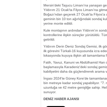
Mersin'deki Taşucu Limanı'na yanaşan gem
Yıldırım 21 Ocak'ta Filyos Limanı'na gitme
Boğazı'ndan geçerek 27 Ocak'ta Filyos'a 
geminin bin 10 ton ağırlığındaki sondaj ku
yerine monte edildi.
Kule montajının ardından Yıldırım'ın sonda
kontrollerine ilişkin süreçler yürütüldü. 
getirildi.
Yıldırım Derin Deniz Sondaj Gemisi, ilk gör
ilk görevini Türkali-16 kuyusunda icra e
lokasyonda kuyuya ilişkin alt tamamlama fa
Fatih, Yavuz, Kanuni ve Abdülhamid Han de
başlamasıyla Karadeniz'deki sondaj gemisi
kabiliyetini daha da güçlendirerek arama v
İnşası 2024'te Güney Kore'de tamamlanan v
bin metreye kadar sondaj yapabiliyor. "7. n
uzunluğa ve 42 metre genişliğe sahip. He
sunuyor.
DENİZ HABER AJANSI