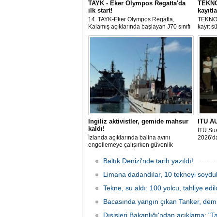
TAYK - Eker Olympos Regatta'da
TEKNOF
ilk start!
kayıtla
14. TAYK-Eker Olympos Regatta,
TEKNOF
Kalamış açıklarında başlayan J70 sınıfı
kayıt s
yarışlarıyla ilk startını verdi. İstanbul'u 10
denizci
gün boyunca yelken coşkusuyla
odaklan
buluşturacak organizasyonun ilk
tarihle
gününde 9 tekne rüzgârla buluştu.
Komutan
İngiliz aktivistler, gemide mahsur
İTU AU
kaldı!
İTÜ Sua
İzlanda açıklarında balina avını
2026'da
engellemeye çalışırken güvenlik
güçlerince durdurulan Bandero adlı
protesto gemisindeki 21 çevre aktivisti,
Baltık Denizi'nde tarih yazıldı!
günlerdir gemiden çıkmalarına izin
verilmediğini ve temel haklarının ihlal
Limana dadandılar, 10 tekneyi soydul
edildiğini öne sürdü. Mürettebatta iki
Tekne, su aldı: 100 yolcu, tahliye edil
Britanyalı aktivist de bulunuyor.
Bacasında yangın çıkan Tanker, demir
Dışişleri Bakanlığı'ndan açıklama: "Ta