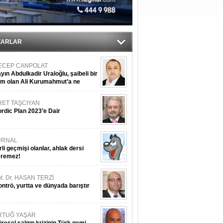
sane oldu
ipliği yapacak
ekliyor
ZARLAR
ECEP CANPOLAT
yın Abdulkadir Uraloğlu, şaibeli bir
im olan Ali Kurumahmut’a ne
nışıyorsunuz?
RET TAŞCIYAN
rdic Plan 2023’e Dair
URNAL
rli geçmişi olanlar, ahlak dersi
eremez!
t. Dr. HASAN TERZİ
ntrö, yurtta ve dünyada barıştır
RTUĞ YAŞAR