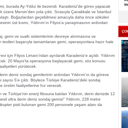
Kü
in
i, burada Ay-Yıldız ile bezendi. Karadeniz'de görev yapacak
k üzere Mersin'den yola çıktı. Sırasıyla Çanakkale ve İstanbul
ulaştı. Boğazlardan geçebilmesi amacıyla daha önce sökülen
K
Kı
lesinin üst kısmı, Yıldırım’ın Filyos'a yanaşmasının ardından
it
ÇO
j, gemi ve sualtı sistemlerinin devreye alınmasına ve
Tüm testleri başarıyla tamamlanan gemi, operasyonlara hazır hale
evi için Filyos Limanı'ndan ayrılarak Karadeniz'e açıldı. Yıldırım
decek. 20 Mayıs'ta operasyona başlayacak gemi, söz konusu
aliyetleri yürütecek.
rin deniz sondaj gemilerinin ardından Yıldırım'ın da göreve
 sayısı 5'e çıktı. Böylece Türkiye Karadeniz'deki sondaj
e üretim faaliyetlerine hız verecek.
e Türkiye'nin enerji filosuna katılan Yıldırım, derin denizde 12
esil ultra derin deniz sondaj gemisi" Yıldırım, 228 metre
likopter pisti bulunan gemi 200 personele yaşam alanı da