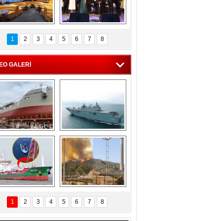
C'den 55 milyon 
5. Bosphorus Ship 
roluk turizm geliri 
Brokers Dinner, 
1
2
3
4
5
6
7
8
müjdesi
İstanbul’da yapıldı
EO GALERİ
eksan Tersanesi, 
TCG Anadolu, 
Başaran Bayrak 
tersane teknik 
tankerini suya 
seyrini tamamladı
indirdi
Göçmenlerin 
Milas’taki yangın 
imdadına Türk 
yeniden termik 
1
2
3
4
5
6
7
8
hipli MINA DENIZ 
santrallere doğru 
yetişti
ilerliyor