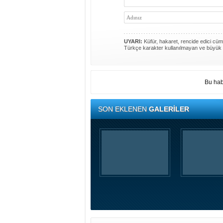
UYARI:
Küfür, hakaret, rencide edici cümle
Türkçe karakter kullanılmayan ve büyük 
Bu hab
SON EKLENEN
GALERİLER