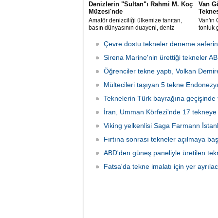
Denizlerin "Sultan"ı Rahmi M. Koç
Van Gö
Müzesi'nde
Teknes
Amatör denizciliği ülkemize tanıtan,
Van'ın 
basın dünyasının duayeni, deniz
tonluk g
sevdalısı Necati Zincirkıran’a ait Sultan
saatte 
isimli klasik yelkenli, Klasik Tekneler
Çevre dostu tekneler deneme seferin
Platformu tarafından düzenlenen
“Yedinci Klasik Tekneler Buluşması’’
Sirena Marine'nin ürettiği tekneler A
kapsamında gerçekleştirilen törenle
Öğrenciler tekne yaptı, Volkan Demire
Rahmi M. Koç Müzesi Denizcilik
Koleksiyonu’na katıldı.
Mültecileri taşıyan 5 tekne Endonezy
Teknelerin Türk bayrağına geçişinde
İran, Umman Körfezi'nde 17 tekneye
Viking yelkenlisi Saga Farmann İstan
Fırtına sonrası tekneler açılmaya baş
ABD'den güneş paneliyle üretilen tek
Fatsa'da tekne imalatı için yer ayrıla