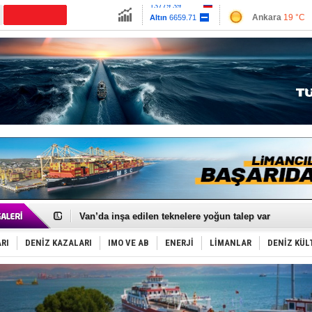
13779.39
Ankara
19 °C
Altın
6659.71
İzmir
28 °C
Dolar
47.6791
Antalya
26 °C
Euro
55.1258
Muğla
21 °C
Çanakkale
20 
Keşfedildi: En büyük Mercan Ormanı!
D-Marin, Avrupa'nın tekne fuarlarına çıkarma yapacak
Van’da inşa edilen teknelere yoğun talep var
ASEAN ilk P&I Sigorta Kulübünü kurmaya hazırlanıyo
TAYK - Eker Olympos Regatta'da ilk start!
RI
DENİZ KAZALARI
IMO VE AB
ENERJİ
LİMANLAR
DENİZ KÜL
İstanbul ve Çanakkale: 6 ayda 40.000 gemi
TEKNOFEST ‘Mavi Vatan’ ziyaretçi kayıtları başladı!
Tersane işçilerinin direnişi, kazanımla sonuçlandı
İngiliz aktivistler, gemide mahsur kaldı!
FESCO, Karadeniz'de yeni sevkiyat taleplerini durdur