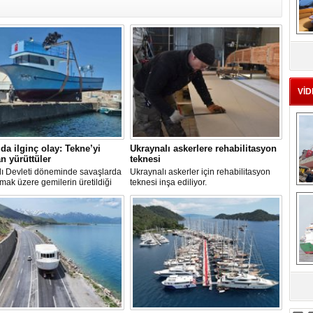
MS
eu
VİD
’da ilginç olay: Tekne’yi
Ukraynalı askerlere rehabilitasyon
n yürüttüler
teknesi
ı Devleti döneminde savaşlarda
Ukraynalı askerler için rehabilitasyon
lmak üzere gemilerin üretildiği
teknesi inşa ediliyor.
Ç
ın Kurucaşile ilçesinde üretilen 11
k tekne adeta karadan yürütüldü.
, tepeleri aşan balıkçı teknesi,
 de bulunduğu dar ve virajlı
rda süren 3 saatlik yolculun
n denize kavuştu.
sa