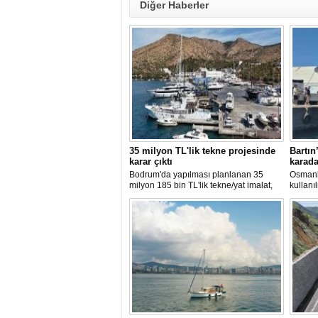
Diğer Haberler
35 milyon TL'lik tekne projesinde
Bartın
karar çıktı
karada
Bodrum'da yapılması planlanan 35
Osmanl
milyon 185 bin TL'lik tekne/yat imalat,
kullanı
bakım-onarım ve çekek yeri projesinde
Bartın’
ÇED süreci sonlandırıldı. Bakanlık,
metreli
başvuru dosyasının yasal süre
Dağları
içerisinde yeniden sunulmaması
evlerin
üzerine süreci kapattı.
sokakla
ardında