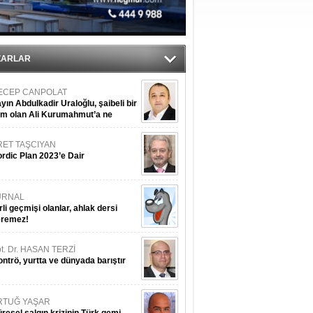
tı
ZARLAR
ECEP CANPOLAT
yın Abdulkadir Uraloğlu, şaibeli bir
im olan Ali Kurumahmut’a ne
nışıyorsunuz?
RET TAŞCIYAN
rdic Plan 2023’e Dair
URNAL
rli geçmişi olanlar, ahlak dersi
eremez!
t. Dr. HASAN TERZİ
ntrö, yurtta ve dünyada barıştır
RTUĞ YAŞAR