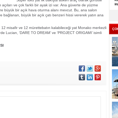
Süper lüks yat ilk bakışta askeri araç olarak görülse
Kü
in
 açıları ve çok farklı bir ayak izi var.
Ana güverte de yüzme
e büyük bir açık hava oturma alanı mevcut. Bu, ana salon
e bağlanan, büyük bir açık çatı benzeri hissi vererek yatın ana
K
Kı
it
. 12 misafir ve 12 mürettebatın kalabileceği yat Monako merkezli
ÇO
lerde Lucian, ‘DARE TO DREAM’ ve ‘PROJECT ORIGAMI’ isimli
SI