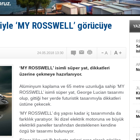
DESE, BIMCO’ya katıldı
GİMBİRDER gemi inşa yan sanayinin sorunlarını tartış
35 milyon TL'lik tekne projesinde karar çıktı
İnsansız cankurtaran ihalesini BlueForge kazandı
ptiyle ‘MY ROSSWELL’ görücüye
Yüzyıl sonra ilk kez dünyaya açılan gizemli ada!
YA
R
Sa
is
24.05.2018 13:30
da
A
‘MY ROSSWELL’ isimli süper yat, dikkatleri
No
üzerine çekmeye hazırlanıyor.
Alüminyum kaplama ve 65 metre uzunluğa sahip ‘MY
J
ROSSWELL’ isimli süper yat, George Lucian tasarımı
Ki
olup, gittiği her yerde futuristik tasarımıyla dikkatleri
v
üstüne çekecek.
Kp
‘MY ROSSWELL’ dış yapısı kadar iç tasarımında da
Mo
farklılık yaratıyor. İki dizel elektrik motoruna ve büyük
elektrikli paneller tarafından desteklenen kendine
özgü bir tasarımı bulunuyor.
E