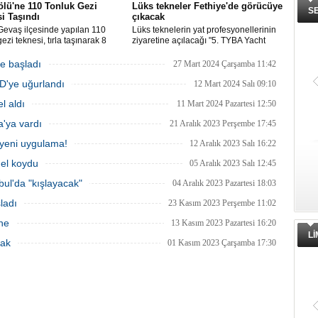
lü'ne 110 Tonluk Gezi
Lüks tekneler Fethiye'de görücüye
S
i Taşındı
çıkacak
Gevaş ilçesinde yapılan 110
Lüks teknelerin yat profesyonellerinin
ezi teknesi, tırla taşınarak 8
ziyaretine açılacağı "5. TYBA Yacht
Van Gölü'ne ulaştırıldı.
Charter Show", Fethiye'de 3-7 Mayıs'ta
yapılacak.
e başladı
27 Mart 2024 Çarşamba 11:42
BD'ye uğurlandı
12 Mart 2024 Salı 09:10
l aldı
11 Mart 2024 Pazartesi 12:50
a'ya vardı
21 Aralık 2023 Perşembe 17:45
 yeni uygulama!
12 Aralık 2023 Salı 16:22
 el koydu
05 Aralık 2023 Salı 12:45
bul'da "kışlayacak"
04 Aralık 2023 Pazartesi 18:03
ladı
23 Kasım 2023 Perşembe 11:02
ne
13 Kasım 2023 Pazartesi 16:20
L
cak
01 Kasım 2023 Çarşamba 17:30