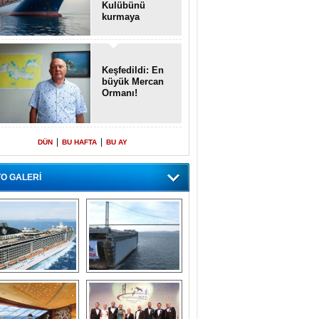
Kulübünü
kurmaya
hazırlanıyor
Keşfedildi: En
büyük Mercan
Ormanı!
|
|
DÜN
BU HAFTA
BU AY
O GALERİ
emi içinde gemi” 
Dünyada tek! 
konsepti ile MSC 
Denizaltı yüzer 
Splendida
havuzu intikal 
seyrine başladı