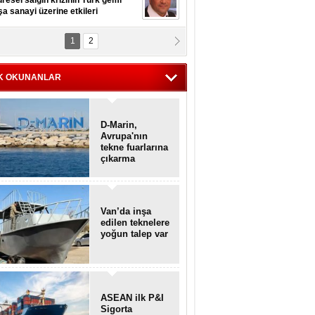
resel salgın krizinin Türk gemi
şa sanayi üzerine etkileri
1
2
pt. MESUT AZMİ GÖKSOY
lavuz kaptan kardeşlerime
hafen...
K OKUNANLAR
D-Marin,
Avrupa'nın
tekne fuarlarına
çıkarma
yapacak
Van’da inşa
edilen teknelere
yoğun talep var
ASEAN ilk P&I
Sigorta