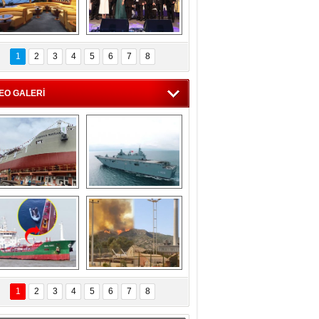
C'den 55 milyon 
5. Bosphorus Ship 
roluk turizm geliri 
Brokers Dinner, 
1
2
3
4
5
6
7
8
müjdesi
İstanbul’da yapıldı
EO GALERİ
eksan Tersanesi, 
TCG Anadolu, 
Başaran Bayrak 
tersane teknik 
tankerini suya 
seyrini tamamladı
indirdi
Göçmenlerin 
Milas’taki yangın 
imdadına Türk 
yeniden termik 
1
2
3
4
5
6
7
8
hipli MINA DENIZ 
santrallere doğru 
yetişti
ilerliyor