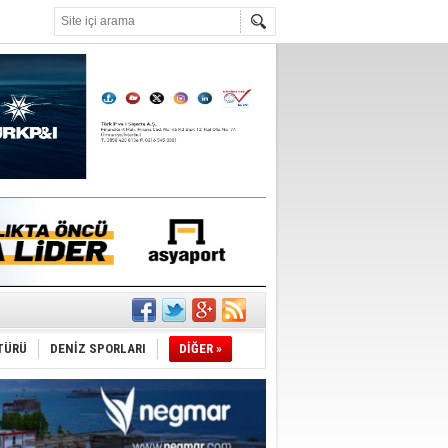
°C
r
TÜRÜ
DENİZ SPORLARI
DİĞER »
du