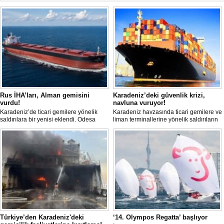
Rus İHA’ları, Alman gemisini
Karadeniz’deki güvenlik krizi,
vurdu!
navluna vuruyor!
Karadeniz’de ticari gemilere yönelik
Karadeniz havzasında ticari gemilere ve
saldırılara bir yenisi eklendi. Odesa
liman terminallerine yönelik saldırıların
açıklarında birden fazla İHA’nın hedef
artması küresel emtia taşımacılığını
aldığı Alman işletmesindeki Emil
sekteye uğrattı. Risk artışıyla birlikte
gemisinde yangın çıktı; teknik sistemler
ortalama petrol tankeri maliyetleri 300
durunca mürettebat tahliye edildi.
bin doları aşarken, savaş sigortası
primleri iki katına çıkarak navlun
fiyatlarında yüzde 50’yi geçen
yükselişleri beraberinde getirdi.
Türkiye’den Karadeniz'deki
‘14. Olympos Regatta’ başlıyor