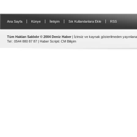
|
|
|
|
Ana Sayfa
Künye
İletişim
Sık Kullanılanlara Ekle
RSS
Tüm Hakları Saklıdır © 2004 Deniz Haber
| İzinsiz ve kaynak gösterilmeden yayınlan
Tel : 0544 880 87 87 |
Haber Scripti
:
CM Bilişim