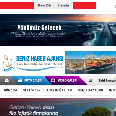
TURKISH MARITIME
Sitene Ekle
Haberler
CANLI YAYIN
Günün Haberleri
Rus İHA’la
Karadeniz’
Tatil hesab
Rusya, göl
Enejota ti
GÜNDEM
SEKTÖRDEN
TÜRK BOĞAZLARI
DENİZ KAZALARI
IMO 
Denizcilik
Türkiye’den
‘14. Olymp
Taksi Botla
TÜRKLİM Ba