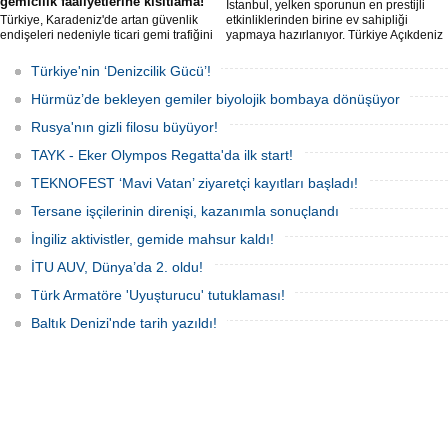
gemicilik faaliyetlerine kısıtlama!
İstanbul, yelken sporunun en prestijli
Türkiye, Karadeniz'de artan güvenlik
etkinliklerinden birine ev sahipliği
endişeleri nedeniyle ticari gemi trafiğini
yapmaya hazırlanıyor. Türkiye Açıkdeniz
kısıtlamaya başladı. Bu durum,
Yarış Kulübü (TAYK), Türkiye Yelken
bölgedeki gıda güvenliğini tehdit ediyor.
Federasyonu ve Eker Süt Ürünleri iş
Türkiye'nin ‘Denizcilik Gücü’!
birliğiyle hayata geçirilecek olan 14.
TAYK - Eker Olympos Regatta, 7
Hürmüz’de bekleyen gemiler biyolojik bombaya dönüşüyor
Ağustos'ta start alacak ve 16 Ağustos'a
kadar deniz tutkunlarını bir araya
Rusya'nın gizli filosu büyüyor!
getirecek.
TAYK - Eker Olympos Regatta'da ilk start!
TEKNOFEST ‘Mavi Vatan’ ziyaretçi kayıtları başladı!
Tersane işçilerinin direnişi, kazanımla sonuçlandı
İngiliz aktivistler, gemide mahsur kaldı!
İTU AUV, Dünya’da 2. oldu!
Türk Armatöre 'Uyuşturucu' tutuklaması!
Baltık Denizi'nde tarih yazıldı!