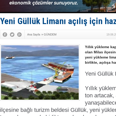
SOCAR da M
Türkiye'nin
Dünyanın e
Hürmüz’de
Yeni Güllük Limanı açılış için haz
Rusya'nın g
Ana Sayfa
»
GÜNDEM
19.06.2
Yıllık yükleme ka
olan Milas ilçesin
yeni yükleme lim
birlikte, açılışa ha
Yeni Güllük L
Yıllık yükle
ton artacak,
yanaşabilece
ilçesine bağlı turizm beldesi Güllük, yeni yükl