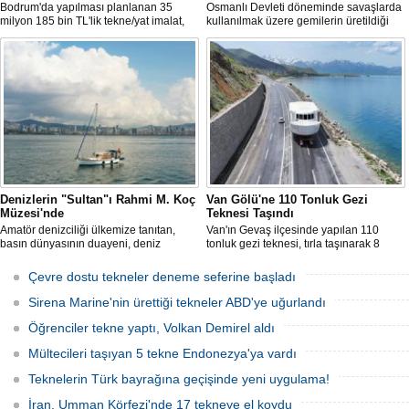
Bodrum'da yapılması planlanan 35
Osmanlı Devleti döneminde savaşlarda
milyon 185 bin TL'lik tekne/yat imalat,
kullanılmak üzere gemilerin üretildiği
bakım-onarım ve çekek yeri projesinde
Bartın’ın Kurucaşile ilçesinde üretilen 11
ÇED süreci sonlandırıldı. Bakanlık,
metrelik tekne adeta karadan yürütüldü.
başvuru dosyasının yasal süre
Dağları, tepeleri aşan balıkçı teknesi,
içerisinde yeniden sunulmaması
evlerin de bulunduğu dar ve virajlı
üzerine süreci kapattı.
sokaklarda süren 3 saatlik yolculun
ardından denize kavuştu.
Denizlerin "Sultan"ı Rahmi M. Koç
Van Gölü'ne 110 Tonluk Gezi
Müzesi'nde
Teknesi Taşındı
Amatör denizciliği ülkemize tanıtan,
Van'ın Gevaş ilçesinde yapılan 110
basın dünyasının duayeni, deniz
tonluk gezi teknesi, tırla taşınarak 8
sevdalısı Necati Zincirkıran’a ait Sultan
saatte Van Gölü'ne ulaştırıldı.
isimli klasik yelkenli, Klasik Tekneler
Çevre dostu tekneler deneme seferine başladı
Platformu tarafından düzenlenen
“Yedinci Klasik Tekneler Buluşması’’
Sirena Marine'nin ürettiği tekneler ABD'ye uğurlandı
kapsamında gerçekleştirilen törenle
Rahmi M. Koç Müzesi Denizcilik
Öğrenciler tekne yaptı, Volkan Demirel aldı
Koleksiyonu’na katıldı.
Mültecileri taşıyan 5 tekne Endonezya'ya vardı
Teknelerin Türk bayrağına geçişinde yeni uygulama!
İran, Umman Körfezi'nde 17 tekneye el koydu