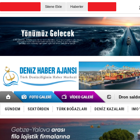
TURKISH MARITIME
Sitene Ekle
Haberler
CANLI YAYIN
Günün Haberleri
Gemi tasar
Makine arı
Dron saldı
'REGAL 1' i
Gemide 5 t
GÜNDEM
SEKTÖRDEN
TÜRK BOĞAZLARI
DENİZ KAZALARI
IMO 
Yakıt barcı
Rus İHA’la
Karadeniz’
Tatil hesab
Rusya, göl