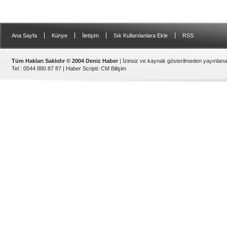
|
|
|
|
Ana Sayfa
Künye
İletişim
Sık Kullanılanlara Ekle
RSS
Tüm Hakları Saklıdır © 2004 Deniz Haber
| İzinsiz ve kaynak gösterilmeden yayınlan
Tel : 0544 880 87 87 |
Haber Scripti
:
CM Bilişim