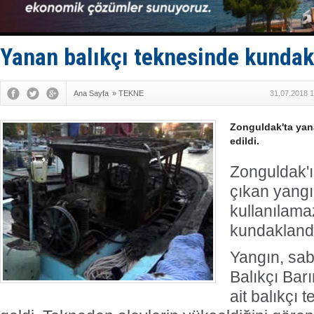
Enejota ti
Denizcilik
Türkiye’den
‘14. Olymp
Yanan balıkçı teknesinde kunda
Taksi Botla
Ana Sayfa
»
TEKNE
31.07.2018 1
Zonguldak'ta yan
edildi.
Zonguldak'ı
çıkan yang
kullanılama
kundaklandığ
Yangın, sa
Balıkçı Bar
ait balıkçı