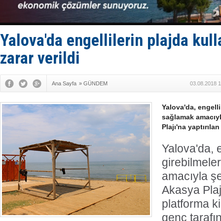
Hürmüz’de
Rusya'nın g
Keşfedildi
D-Marin, A
Yalova'da engellilerin plajda kul
Van’da inş
zarar verildi
Ana Sayfa
»
GÜNDEM
03.08.2018 1
Yalova'da, engelli
sağlamak amacıyl
Plajı'na yaptırılan
Yalova'da, e
girebilmele
amacıyla şe
Akasya Plaj
platforma ki
genç tarafı