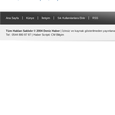
|
|
|
|
Ana Sayfa
Künye
İletişim
Sık Kullanılanlara Ekle
RSS
Tüm Hakları Saklıdır © 2004 Deniz Haber
| İzinsiz ve kaynak gösterilmeden yayınlan
Tel : 0544 880 87 87 |
Haber Scripti
:
CM Bilişim