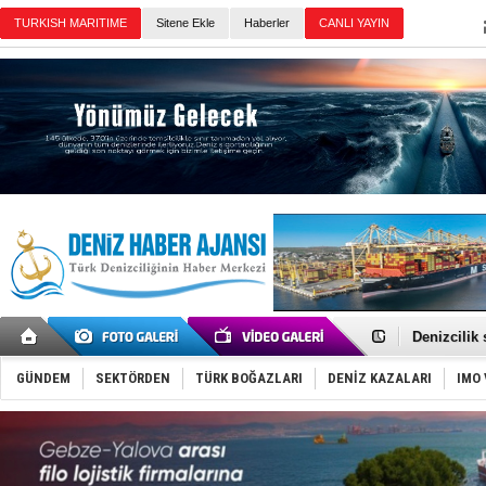
Sitene Ekle
Haberler
Günün Haberleri
Rusya, göl
Enejota ti
Denizcilik
Türkiye’den
‘14. Olymp
GÜNDEM
SEKTÖRDEN
TÜRK BOĞAZLARI
DENİZ KAZALARI
IMO 
Taksi Botla
TÜRKLİM Ba
SOCAR da M
Türkiye'nin
Dünyanın e