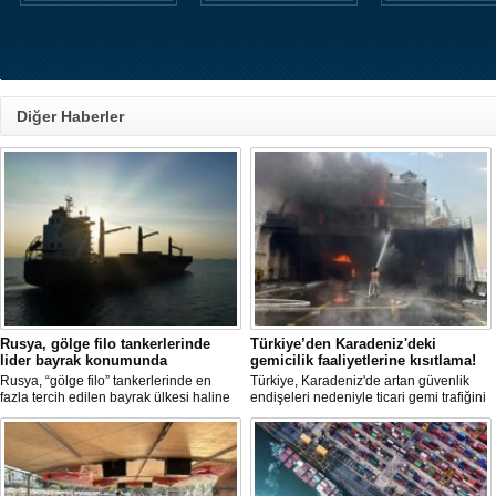
Diğer Haberler
Rusya, gölge filo tankerlerinde
Türkiye’den Karadeniz'deki
lider bayrak konumunda
gemicilik faaliyetlerine kısıtlama!
Rusya, “gölge filo” tankerlerinde en
Türkiye, Karadeniz'de artan güvenlik
fazla tercih edilen bayrak ülkesi haline
endişeleri nedeniyle ticari gemi trafiğini
geldi. Yaptırım baskısının artmasıyla
kısıtlamaya başladı. Bu durum,
birlikte çok sayıda tanker Rus bayrağına
bölgedeki gıda güvenliğini tehdit ediyor.
geçerken, bu durum küresel denizcilik
yaptırımlarının uygulanması açısından
yeni bir tablo ortaya koyuyor.