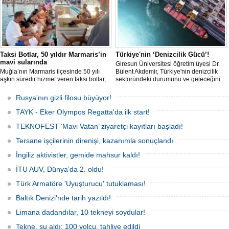
Taksi Botlar, 50 yıldır Marmaris’in
Türkiye'nin ‘Denizcilik Gücü’!
mavi sularında
Giresun Üniversitesi öğretim üyesi Dr.
Muğla’nın Marmaris ilçesinde 50 yılı
Bülent Akdemir, Türkiye'nin denizcilik
aşkın süredir hizmet veren taksi botlar,
sektöründeki durumunu ve geleceğini
hem ulaşım hem de turistik gezi
değerlendirdi.
amacıyla kullanılmaya devam ediyor.
Rusya'nın gizli filosu büyüyor!
TAYK - Eker Olympos Regatta'da ilk start!
TEKNOFEST ‘Mavi Vatan’ ziyaretçi kayıtları başladı!
Tersane işçilerinin direnişi, kazanımla sonuçlandı
İngiliz aktivistler, gemide mahsur kaldı!
İTU AUV, Dünya’da 2. oldu!
Türk Armatöre 'Uyuşturucu' tutuklaması!
Baltık Denizi'nde tarih yazıldı!
Limana dadandılar, 10 tekneyi soydular!
Tekne, su aldı: 100 yolcu, tahliye edildi