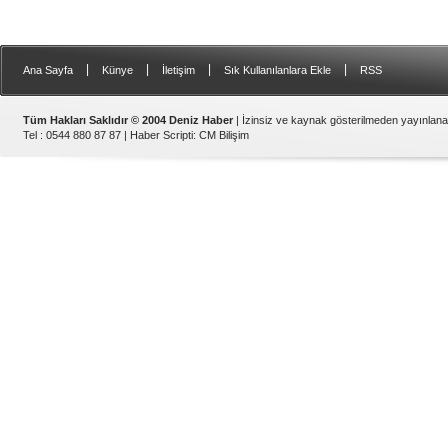
|
|
|
|
Ana Sayfa
Künye
İletişim
Sık Kullanılanlara Ekle
RSS
Tüm Hakları Saklıdır © 2004 Deniz Haber
| İzinsiz ve kaynak gösterilmeden yayınlan
Tel : 0544 880 87 87 |
Haber Scripti
:
CM Bilişim