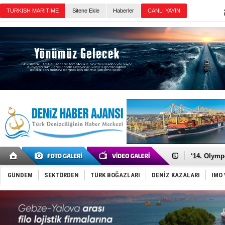
Sitene Ekle
Haberler
Günün Haberleri
Denizcilik
Türkiye’den
‘14. Olymp
Taksi Botla
TÜRKLİM Ba
GÜNDEM
SEKTÖRDEN
TÜRK BOĞAZLARI
DENİZ KAZALARI
IMO 
SOCAR da M
Türkiye'nin
Dünyanın e
Hürmüz’de
Rusya'nın g