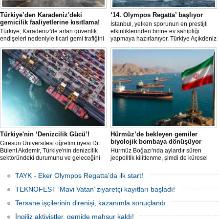
Türkiye’den Karadeniz'deki
‘14. Olympos Regatta’ başlıyor
gemicilik faaliyetlerine kısıtlama!
İstanbul, yelken sporunun en prestijli
Türkiye, Karadeniz'de artan güvenlik
etkinliklerinden birine ev sahipliği
endişeleri nedeniyle ticari gemi trafiğini
yapmaya hazırlanıyor. Türkiye Açıkdeniz
kısıtlamaya başladı. Bu durum,
Yarış Kulübü (TAYK), Türkiye Yelken
bölgedeki gıda güvenliğini tehdit ediyor.
Federasyonu ve Eker Süt Ürünleri iş
birliğiyle hayata geçirilecek olan 14.
TAYK - Eker Olympos Regatta, 7
Ağustos'ta start alacak ve 16 Ağustos'a
kadar deniz tutkunlarını bir araya
getirecek. "Rüzgâ
Türkiye'nin ‘Denizcilik Gücü’!
Hürmüz’de bekleyen gemiler
biyolojik bombaya dönüşüyor
Giresun Üniversitesi öğretim üyesi Dr.
Bülent Akdemir, Türkiye'nin denizcilik
Hürmüz Boğazı’nda aylardır süren
sektöründeki durumunu ve geleceğini
jeopolitik kilitlenme, şimdi de küresel
değerlendirdi.
ölçekte bir çevre felaketinin kapısını
aralamış olabilir. Sıcak sularda
TAYK - Eker Olympos Regatta'da ilk start!
hareketsiz bekleyen binden fazla gemi,
istilacı deniz canlıları için devasa bir
TEKNOFEST ‘Mavi Vatan’ ziyaretçi kayıtları başladı!
üreme merkezine dönüşmüş durumda.
Tersane işçilerinin direnişi, kazanımla sonuçlandı
İngiliz aktivistler, gemide mahsur kaldı!