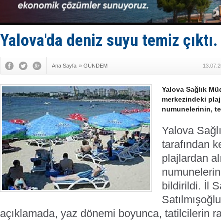
Keşfedildi
D-Marin, A
Van’da inş
ASEAN ilk 
Yalova'da deniz suyu temiz çıktı.
TAYK - Eke
Ana Sayfa
»
GÜNDEM
13.07.2
Yalova Sağlık Mü
merkezindeki plaj
numunelerinin, tem
Yalova Sağl
tarafından k
plajlardan a
numunelerini
bildirildi.
İl 
Satılmışoğlu,
açıklamada, yaz dönemi boyunca, tatilcilerin rağ