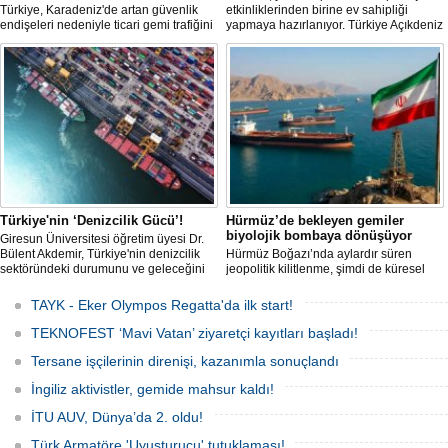
Türkiye, Karadeniz'de artan güvenlik
etkinliklerinden birine ev sahipliği
endişeleri nedeniyle ticari gemi trafiğini
yapmaya hazırlanıyor. Türkiye Açıkdeniz
kısıtlamaya başladı. Bu durum,
Yarış Kulübü (TAYK), Türkiye Yelken
bölgedeki gıda güvenliğini tehdit ediyor.
Federasyonu ve Eker Süt Ürünleri iş
birliğiyle hayata geçirilecek olan 14.
TAYK - Eker Olympos Regatta, 7
Ağustos'ta start alacak ve 16 Ağustos'a
kadar deniz tutkunlarını bir araya
getirecek. "Rüzgâ
Türkiye'nin ‘Denizcilik Gücü’!
Hürmüz’de bekleyen gemiler
biyolojik bombaya dönüşüyor
Giresun Üniversitesi öğretim üyesi Dr.
Bülent Akdemir, Türkiye'nin denizcilik
Hürmüz Boğazı’nda aylardır süren
sektöründeki durumunu ve geleceğini
jeopolitik kilitlenme, şimdi de küresel
değerlendirdi.
ölçekte bir çevre felaketinin kapısını
aralamış olabilir. Sıcak sularda
TAYK - Eker Olympos Regatta'da ilk start!
hareketsiz bekleyen binden fazla gemi,
istilacı deniz canlıları için devasa bir
TEKNOFEST ‘Mavi Vatan’ ziyaretçi kayıtları başladı!
üreme merkezine dönüşmüş durumda.
Tersane işçilerinin direnişi, kazanımla sonuçlandı
İngiliz aktivistler, gemide mahsur kaldı!
İTU AUV, Dünya’da 2. oldu!
Türk Armatöre 'Uyuşturucu' tutuklaması!