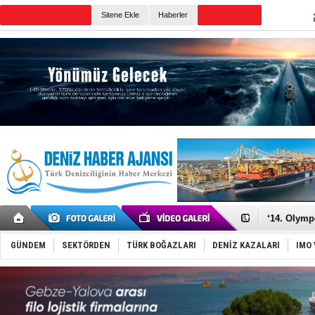
TURKISH MARITIME
Sitene Ekle
Haberler
CANLI YAYIN
Günün Haberleri
Denizcilik
Türkiye’den
‘14. Olymp
Taksi Botla
TÜRKLİM Ba
GÜNDEM
SEKTÖRDEN
TÜRK BOĞAZLARI
DENİZ KAZALARI
IMO 
SOCAR da M
Türkiye'nin
Dünyanın e
Hürmüz’de
Rusya'nın g