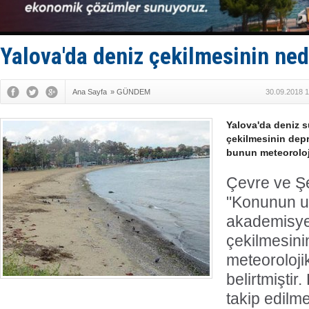
Keşfedildi
D-Marin, A
Van’da inş
ASEAN ilk 
Yalova'da deniz çekilmesinin ned
TAYK - Eke
Ana Sayfa
»
GÜNDEM
30.09.2018 1
Yalova'da deniz 
çekilmesinin depr
bunun meteoroloji
Çevre ve Şe
"Konunun 
akademisye
çekilmesinin
meteoroloji
belirtmişti
takip edilm