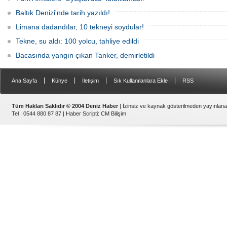
Baltık Denizi'nde tarih yazıldı!
Limana dadandılar, 10 tekneyi soydular!
Tekne, su aldı: 100 yolcu, tahliye edildi
Bacasında yangın çıkan Tanker, demirletildi
|
|
|
|
Ana Sayfa
Künye
İletişim
Sık Kullanılanlara Ekle
RSS
Tüm Hakları Saklıdır © 2004 Deniz Haber
| İzinsiz ve kaynak gösterilmeden yayınlan
Tel : 0544 880 87 87 |
Haber Scripti
:
CM Bilişim