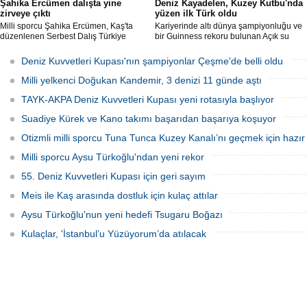
Şahika Ercümen dalışta yine
Deniz Kayadelen, Kuzey Kutbu'nda
zirveye çıktı
yüzen ilk Türk oldu
Milli sporcu Şahika Ercümen, Kaş'ta
Kariyerinde altı dünya şampiyonluğu ve
düzenlenen Serbest Dalış Türkiye
bir Guinness rekoru bulunan Açık su
Şampiyonası'nda sabit ağırlık
yüzücüsü Deniz Kayadelen, 4 derece
kategorisinde 68 metre dalış yaparak
sıcaklıktaki Arktik sularda 1200 metre
Deniz Kuvvetleri Kupası'nın şampiyonlar Çeşme'de belli oldu
şampiyon oldu.
yüzerek Kuzey Kutbu'nda yüzen ilk Türk
oldu.
Milli yelkenci Doğukan Kandemir, 3 denizi 11 günde aştı
TAYK-AKPA Deniz Kuvvetleri Kupası yeni rotasıyla başlıyor
Suadiye Kürek ve Kano takımı başarıdan başarıya koşuyor
Otizmli milli sporcu Tuna Tunca Kuzey Kanalı’nı geçmek için hazır
Milli sporcu Aysu Türkoğlu'ndan yeni rekor
55. Deniz Kuvvetleri Kupası için geri sayım
Meis ile Kaş arasında dostluk için kulaç attılar
Aysu Türkoğlu'nun yeni hedefi Tsugaru Boğazı
Kulaçlar, 'İstanbul’u Yüzüyorum’da atılacak