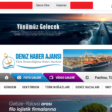
TURKISH MARITIME
Sitene Ekle
Haberler
CANLI YAYIN
Günün Haberleri
Deniz turi
Keşfedildi
Fairline, T
Baltık Deni
Runit kubb
GÜNDEM
SEKTÖRDEN
TÜRK BOĞAZLARI
DENİZ KAZALARI
IMO 
Dünyanın e
Türk Loydu
Hüseyin Me
Hat-San Te
Med Marine