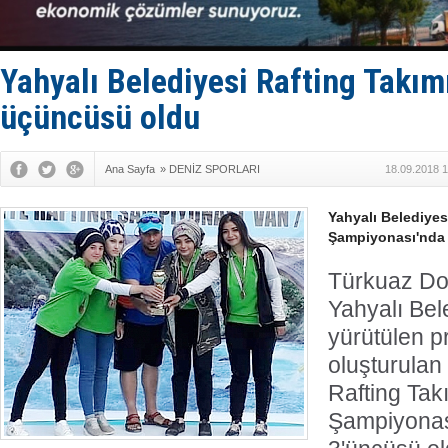
KOSDER’den
Kalyoncu’da
Tekne, su a
Bacasında 
Yahyalı Belediyesi Rafting Takım
Dışişleri B
üçüncüsü oldu
Ana Sayfa
»
DENİZ SPORLARI
18.09.2018 1
Yahyalı Belediyes
Şampiyonası'nda 
Türkuaz Do
Yahyalı Bel
yürütülen 
oluşturulan
Rafting Tak
Şampiyonas