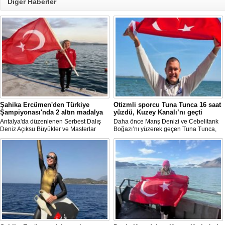
Diğer Haberler
Şahika Ercümen'den Türkiye
Otizmli sporcu Tuna Tunca 16 saat
Şampiyonası'nda 2 altın madalya
yüzdü, Kuzey Kanalı’nı geçti
Antalya'da düzenlenen Serbest Dalış
Daha önce Manş Denizi ve Cebelitarık
Deniz Açıksu Büyükler ve Masterlar
Boğazı’nı yüzerek geçen Tuna Tunca,
Bireysel Türkiye Şampiyonası'nda milli
bu müthiş başarılarına bir yenisini daha
sporcu ve serbest dalış dünya
ekledi. Tuna Tunca bu kez 16 saat
rekortmeni Şahika Ercümen, 2 altın
yüzerek Kuzey Kanalı’nı geçti.
madalya kazandı.