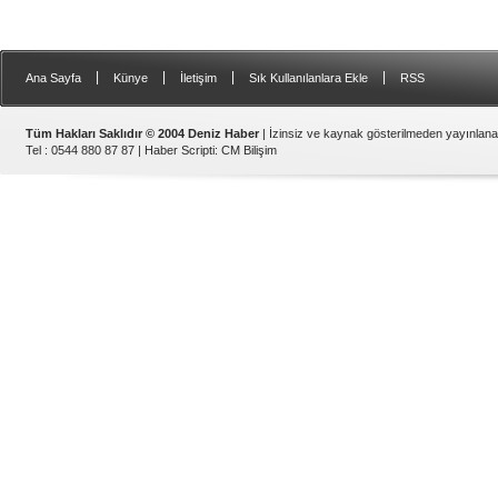
|
|
|
|
Ana Sayfa
Künye
İletişim
Sık Kullanılanlara Ekle
RSS
Tüm Hakları Saklıdır © 2004 Deniz Haber
| İzinsiz ve kaynak gösterilmeden yayınlan
Tel : 0544 880 87 87 |
Haber Scripti
:
CM Bilişim