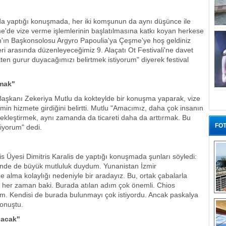
i
a yaptığı konuşmada, her iki komşunun da aynı düşünce ile
me'de vize verme işlemlerinin başlatılmasına katkı koyan herkese
an'ın Başkonsolosu Argyro Papoulia'ya Çeşme'ye hoş geldiniz
eri arasında düzenleyeceğimiz 9. Alaçatı Ot Festivali'ne davet
kten gurur duyacağımızı belirtmek istiyorum" diyerek festival
rmak"
i Başkanı Zekeriya Mutlu da kokteylde bir konuşma yaparak, vize
irimin hizmete girdiğini belirtti. Mutlu "Amacımız, daha çok insanın
erçekleştirmek, aynı zamanda da ticareti daha da arttırmak. Bu
FOT
iyorum" dedi.
 Üyesi Dimitris Karalis de yaptığı konuşmada şunları söyledi:
inde de büyük mutluluk duydum. Yunanistan İzmir
 alma kolaylığı nedeniyle bir aradayız. Bu, ortak çabalarla
ğu her zaman baki. Burada atılan adım çok önemli. Chios
im. Kendisi de burada bulunmayı çok istiyordu. Ancak paskalya
“G
konuştu.
olacak"