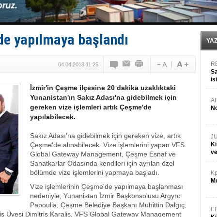
Fairline, Türkiye’de ‘SoleMarin’i seçti
Baltık Denizi'nde tarih yazıldı!
Runit kubbesi okyanusun derinliklerinde halkı tehdit 
Limana dadandılar, 10 tekneyi soydular!
de yapılmaya başlandı
Türk Loydu’na Süveyş tonaj yetkisi
YA
R
04.04.2018 11:25
Sa
is
İzmir'in Çeşme ilçesine 20 dakika uzaklıktaki
da
Yunanistan'ın Sakız Adası'na gidebilmek için
A
gereken vize işlemleri artık Çeşme'de
No
yapılabilecek.
Sakız Adası'na gidebilmek için gereken vize, artık
J
Çeşme'de alınabilecek. Vize işlemlerini yapan VFS
Ki
v
Global Gateway Management, Çeşme Esnaf ve
Sanatkarlar Odasında kendileri için ayrılan özel
bölümde vize işlemlerini yapmaya başladı.
Kp
Mo
Vize işlemlerinin Çeşme'de yapılmaya başlanması
nedeniyle, Yunanistan İzmir Başkonsolusu Argyro
Papoulia, Çeşme Belediye Başkanı Muhittin Dalgıç,
E
is Üyesi Dimitris Karalis, VFS Global Gateway Management