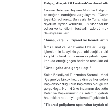
Dalgıç, Alaçatı Ot Festivali'ne davet ett
Çeşme Belediye Başkanı Muhittin Dalgıç d
çalıştığına inandığını vurgulayarak, "Çeş
teşekkür ediyoruz. Bu vesile ile Yunanist
diyorum. Ayrıca kendisini, 5-8 Nisan tarihl
ediyor ve kendilerini festivalimizde görme
davetiyesini verdi.
"Amaç, karşılıklı ziyaret ve ticareti artı
İzmir Esnaf ve Sanatkarlar Odaları Birliğ
işlemlerinin kolaylıkla yapılabileceği bir b
karşılıklı olarak birbirlerine seyahatini g
konuda emeği geçen herkese teşekkür ed
"Ortak çabalarla gerçekleşti"
Sakız Belediyesi Turizmden Sorumlu Meclis
"Çeşme'ye birçok kez geldim ve her sefer
Başkonsolosluğu'nun başlatmış olduğu vize
gerçekleşti. Her iki ülke insanının dostlu
Belediye Başkanımızın da selamını getird
hazırlıkları nedeniyle gelemedi" şeklinde 
"Ticareti geliştirme açısından faydalı 