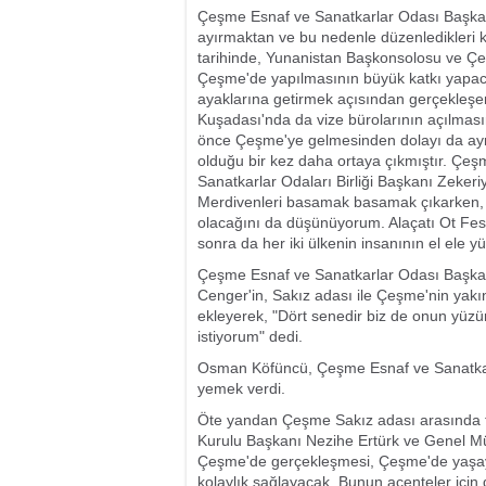
Çeşme Esnaf ve Sanatkarlar Odası Başkan
ayırmaktan ve bu nedenle düzenledikleri k
tarihinde, Yunanistan Başkonsolosu ve Çe
Çeşme'de yapılmasının büyük katkı yapacağ
ayaklarına getirmek açısından gerçekleşe
Kuşadası'nda da vize bürolarının açılmas
önce Çeşme'ye gelmesinden dolayı da ayr
olduğu bir kez daha ortaya çıkmıştır. Çeş
Sanatkarlar Odaları Birliği Başkanı Zeker
Merdivenleri basamak basamak çıkarken, ik
olacağını da düşünüyorum. Alaçatı Ot Fest
sonra da her iki ülkenin insanının el ele 
Çeşme Esnaf ve Sanatkarlar Odası Başka
Cenger'in, Sakız adası ile Çeşme'nin yakınl
ekleyerek, "Dört senedir biz de onun yüzü
istiyorum" dedi.
Osman Köfüncü, Çeşme Esnaf ve Sanatkarl
yemek verdi.
Öte yandan Çeşme Sakız adası arasında taş
Kurulu Başkanı Nezihe Ertürk ve Genel Mü
Çeşme'de gerçekleşmesi, Çeşme'de yaşaya
kolaylık sağlayacak. Bunun acenteler için