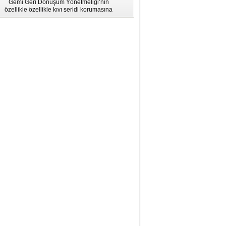
Gemi Geri Dönüşüm Yönetmeliği’nin
için Bölgesel Eğitim” Çalıştayı
özellikle özellikle kıyı şeridi korumasına
İstanbul'da düzenlendi.
ilişkin hükümlere uymadığı için AB
listesinden çıkarıldı.