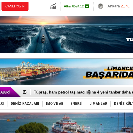
13798.82
Ankara
21 °C
CANLI YAYIN
Altın
6524.12
İzmir
25 °C
Dolar
47.7128
Antalya
25 °C
Euro
54.9948
Muğla
24 °C
Çanakkale
22 
Anadolu Tersanesi EYDEP’te A sertifikası alan ilk ter
Derince, ILCA Masters Türkiye Şampiyonası’na ev sah
Tüpraş, ham petrol taşımacılığına 4 yeni tanker daha 
İTU AUV, Dünya’da 2. oldu!
LNG taşımacılığında maliyetler katlandı
RI
DENİZ KAZALARI
IMO VE AB
ENERJİ
LİMANLAR
DENİZ KÜL
PROYAD, yat mürettebatı için yurt dışı harcı için düze
Türkiye-Irak enerji hattında yeni dönem başlıyor
Türk Armatöre 'Uyuşturucu' tutuklaması!
Deniz turizminde yeni ‘Ceza Rejimi’!
DÖDER, 28. Dönem Yönetim Kurulu Başkanını seçti!