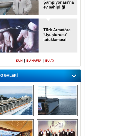
Şampiyonası’na
ev sahipliği
yapacak
Türk Armatöre
'Uyuşturucu'
tutuklaması!
|
|
DÜN
BU HAFTA
BU AY
O GALERİ
emi içinde gemi” 
Dünyada tek! 
konsepti ile MSC 
Denizaltı yüzer 
Splendida
havuzu intikal 
seyrine başladı