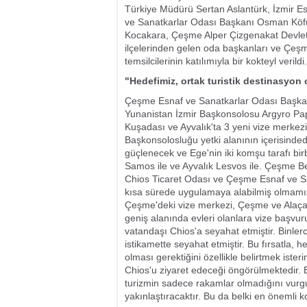
Türkiye Müdürü Sertan Aslantürk, İzmir Es
ve Sanatkarlar Odası Başkanı Osman Köfü
Kocakara, Çeşme Alper Çizgenakat Devlet H
ilçelerinden gelen oda başkanları ve Çeşm
temsilcilerinin katılımıyla bir kokteyl verildi.
"Hedefimiz, ortak turistik destinasyon
Çeşme Esnaf ve Sanatkarlar Odası Başka
Yunanistan İzmir Başkonsolosu Argyro Papo
Kuşadası ve Ayvalık'ta 3 yeni vize merkezin
Başkonsolosluğu yetki alanının içerisindedi
güçlenecek ve Ege'nin iki komşu tarafı bi
Samos ile ve Ayvalık Lesvos ile. Çeşme Bel
Chios Ticaret Odası ve Çeşme Esnaf ve San
kısa sürede uygulamaya alabilmiş olmamı
Çeşme'deki vize merkezi, Çeşme ve Alaçat
geniş alanında evleri olanlara vize başvur
vatandaşı Chios'a seyahat etmiştir. Binle
istikamette seyahat etmiştir. Bu fırsatla, 
olması gerektiğini özellikle belirtmek ist
Chios'u ziyaret edeceği öngörülmektedir. Bu 
turizmin sadece rakamlar olmadığını vurgul
yakınlaştıracaktır. Bu da belki en önemli 