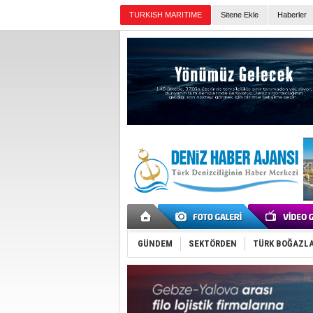
TURKISH MARITIME
Sitene Ekle
Haberler
Günün Haberleri
GÜNDEM
SEKTÖRDEN
TÜRK BOĞAZLA