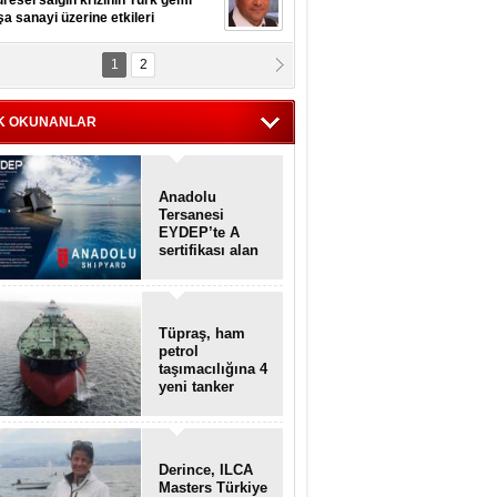
resel salgın krizinin Türk gemi
şa sanayi üzerine etkileri
1
2
pt. MESUT AZMİ GÖKSOY
lavuz kaptan kardeşlerime
hafen...
K OKUNANLAR
Anadolu
Tersanesi
EYDEP’te A
sertifikası alan
ilk tersane oldu
Tüpraş, ham
petrol
taşımacılığına 4
yeni tanker
daha ekliyor
Derince, ILCA
Masters Türkiye