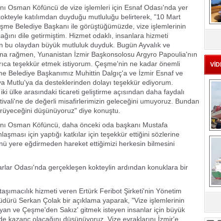
ı Osman Köfüncü de vize işlemleri için Esnaf Odası'nda yer
okteyle katılımdan duyduğu mutluluğu belirterek, "10 Mart
şme Belediye Başkanı ile görüştüğümüzde, vize işlemlerinin
MS
ını dile getirmiştim. Hizmet odaklı, insanlara hizmeti
eu
n bu olaydan büyük mutluluk duyduk. Bugün Ayvalık ve
ına rağmen, Yunanistan İzmir Başkonsolosu Argyro Papoulia'nın
ıca teşekkür etmek istiyorum. Çeşme'nin ne kadar önemli
VİD
me Belediye Başkanımız Muhittin Dalgıç'a ve İzmir Esnaf ve
iya Mutlu'ya da desteklerinden dolayı teşekkür ediyorum.
i ülke arasındaki ticareti geliştirme açısından daha faydalı
ivali'ne de değerli misafirlerimizin geleceğini umuyoruz. Bundan
yürüyeceğini düşünüyoruz" diye konuştu.
nı Osman Köfüncü, daha önceki oda başkanı Mustafa
aşması için yaptığı katkılar için teşekkür ettiğini sözlerine
Ç
nü yere eğdirmeden hareket ettiğimizi herkesin bilmesini
ar Odası'nda gerçekleşen kokteylin ardından konuklara bir
ımacılık hizmeti veren Ertürk Feribot Şirketi'nin Yönetim
dürü Serkan Çolak bir açıklama yaparak, "Vize işlemlerinin
sa
n ve Çeşme'den Sakız' gitmek isteyen insanlar için büyük
 de kazanç olacağını düşünüyoruz. Vize evraklarını İzmir'e