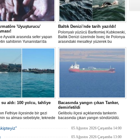
rmatöre 'Uyuşturucu'
Baltık Denizi'nde tarih yazıldı!
aması!
Polonyalı yüzücü Bartłomiej Kubkowski,
 ile Ayvalık arasında sefer yapan
Baltık Denizi üzerinde İsveç ile Polonya
ketin sahibinin Yunanistan'da
arasındaki mesafeyi yüzerek bu
dığı bildirildi.
başarının ilk örneği olarak tarihe geçti.
 su aldı: 100 yolcu, tahliye
Bacasında yangın çıkan Tanker,
demirletildi
ın Fethiye ilçesinde bir gezi
Gelibolu ilçesi açıklarında tankerin
nin su alması sebebiyle, teknede
bacasında çıkan yangın söndürüldü.
 100 yolcu tahliye edildi,
Tanker, ardından Şevketiye Demir
in batmaması için bölgede
Sahası'na demirletildi.
kipteyiz"
05 Ağustos 2026 Çarşamba 14:00
a çalışması başlatıldı.
u
05 Ağustos 2026 Çarşamba 13:00