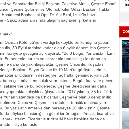
Kü
naf ve Sanatkarlar Birliği Başkanı Zekeriya Mutlu, Çeşme Esnaf
in
ncü, Çeşme Şoförler ve Otomobilciler Odası Başkanı Hakkı
astanesi Başhekimi Opr. Dr. Atıl Birol, İzmir'in bazı
K
e - Sakız adası arasında ulaşımı sağlayan şirketlerin
Kı
it
ÇO
 olmak"
nı Osman Köfüncü'nün verdiği kokteylde bir konuşma yapan
ulia, 30 Eylül tarihine kadar olan 6 aylık dönem için Çeşme,
in faaliyete geçtiğini açıklayarak, "Bu 3 bölge, Yunanistan İzmir
r. Bu nedenle, turizm ve ticaret alanındaki ilişkiler daha da
rbirine daha da yakınlaşacaktır. Çeşme Chios ile, Kuşadası
ediye Başkanı Sayın Dalgıç ile 10 Mart'ta görüştüklerimizi,
atkarlar Odası'nın desteğiyle, üç hafta içerisinde, yani çok
z bana çok büyük mutluluk vermektedir. Bugün faaliyete geçen
ı sakinlerine ve bu bölgelerde, Çeşme Belediyesi'nin daha
usu yapmakta kolaylık sağlayacaktır. 2017 yılında, 85 bin Türk
rce Yunan vatandaşı da Chios'tan Çeşme'ye olan 8 deniz millik
hedefimizin Chios ve Çeşme'nin ortak bir turistik destinasyon
erim. Bu yaz Latin Amerika'dan neredeyse 10 bin kişinin Çeşme
da böylesi bir işbirliğinin güzel bir örneğidir. Ancak, ticaret ve
amak isterim. Ticaret ve turizm iki halkı birbirine daha da
konudur" diye konuştu.