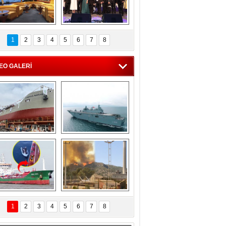
C'den 55 milyon 
5. Bosphorus Ship 
roluk turizm geliri 
Brokers Dinner, 
1
2
3
4
5
6
7
8
müjdesi
İstanbul’da yapıldı
EO GALERİ
eksan Tersanesi, 
TCG Anadolu, 
Başaran Bayrak 
tersane teknik 
tankerini suya 
seyrini tamamladı
indirdi
Göçmenlerin 
Milas’taki yangın 
imdadına Türk 
yeniden termik 
1
2
3
4
5
6
7
8
hipli MINA DENIZ 
santrallere doğru 
yetişti
ilerliyor