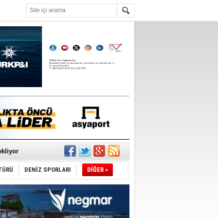
°C
sane oldu
ipliği yapacak
ekliyor
TÜRÜ
DENİZ SPORLARI
DİĞER »
nleme istiyor