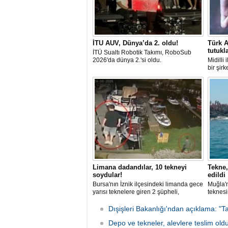
İTU AUV, Dünya’da 2. oldu!
Türk A
tutukl
İTÜ Sualtı Robotik Takımı, RoboSub
2026'da dünya 2.'si oldu.
Midilli
bir şir
tutuklan
Limana dadandılar, 10 tekneyi
Tekne,
soydular!
edildi
Bursa'nın İznik ilçesindeki limanda gece
Muğla'n
yarısı teknelere giren 2 şüpheli,
teknesi
elektronik cihazlar ve değerli eşyalar
bulunan
çaldı. Olay, güvenlik kameralarına
teknen
Dışişleri Bakanlığı'ndan açıklama: "Ta
yansıdı, tekne sahiplerinin ihbarıyla
kurtarm
jandarma inceleme başlattı.
Depo ve tekneler, alevlere teslim old