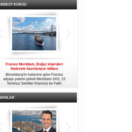
ERBEST KÜRSÜ
Fransız Meridiam, Boğaz köprüleri
Kendi yat limanına sahip en pahalı
ihalesine hazırlanıyor iddiası
özel adalar
Bloomberg'in haberine göre Fransız
Dünyanın en zengin insanlarından
altyapı yatırım şirketi Meridiam SAS, 15
bazıları için yaşam tarzının bir parçası
Temmuz Şehitler Köprüsü ile Fatih
sadece bir süper yat değil, aynı
R
Sultan Mehmet Köprüsü'nün
zamanda kendi yat limanı, helikopter
özelleştirilmesine yönelik ihaleyle
pisti ve seçkin villaları da içeren koca
ilgileniyor.
bir özel adadır.
İMANLAR