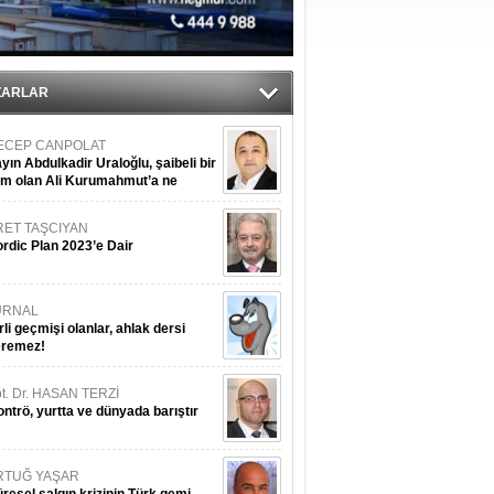
ediyor
ZARLAR
ECEP CANPOLAT
yın Abdulkadir Uraloğlu, şaibeli bir
im olan Ali Kurumahmut’a ne
nışıyorsunuz?
RET TAŞCIYAN
rdic Plan 2023’e Dair
URNAL
rli geçmişi olanlar, ahlak dersi
eremez!
t. Dr. HASAN TERZİ
ntrö, yurtta ve dünyada barıştır
RTUĞ YAŞAR