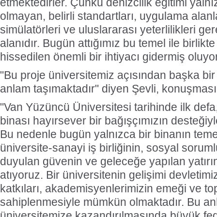
etmektedirler. Çünkü denizcilik eğitimi yalnız
olmayan, belirli standartları, uygulama alanla
simülatörleri ve uluslararası yeterlilikleri ger
alanıdır. Bugün attığımız bu temel ile birlikte 
hissedilen önemli bir ihtiyacı gidermiş oluyo
"Bu proje üniversitemiz açısından başka bir 
anlam taşımaktadır" diyen Şevli, konuşması
"Van Yüzüncü Üniversitesi tarihinde ilk defa, 
binası hayırsever bir bağışçımızın desteğiyl
Bu nedenle bugün yalnızca bir binanın temel
üniversite-sanayi iş birliğinin, sosyal sorum
duyulan güvenin ve geleceğe yapılan yatırı
atıyoruz. Bir üniversitenin gelişimi devletimi
katkıları, akademisyenlerimizin emeği ve t
sahiplenmesiyle mümkün olmaktadır. Bu anl
üniversitemize kazandırılmasında büyük fed