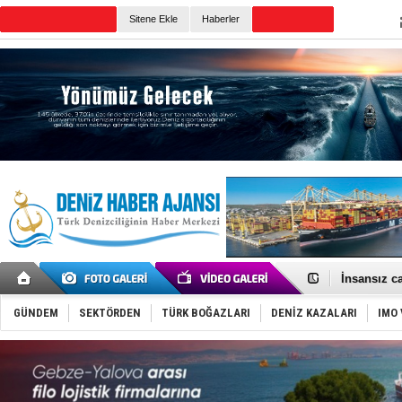
Sitene Ekle
Haberler
Günün Haberleri
GİMBİRDER 
35 milyon T
İnsansız c
Yüzyıl son
Anadolu Te
Derince, I
GÜNDEM
SEKTÖRDEN
TÜRK BOĞAZLARI
DENİZ KAZALARI
IMO 
Tüpraş, ha
İTU AUV, D
LNG taşıma
PROYAD, yat
Türkiye-Ir