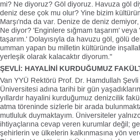
mi? Ne diyoruz? Göl diyoruz. Havuza göl diy
deniz dese çok mu olur? Yine bizim kültürüm
Marşı'nda da var. Denize de deniz demiyor,
Ne diyor? 'Enginlere sığmam taşarım' vey
taşarım.' Dolayısıyla da havuzu göl, gölü de
umman yapan bu milletin kültüründe inşalla
yerleşik olarak kalacaktır diyorum."
ŞEVLİ: HAYALİNİ KURDUĞUMUZ FAKÜL
Van YYÜ Rektörü Prof. Dr. Hamdullah Şevl
Üniversitesi adına tarihi bir gün yaşadıklar
yıllardır hayalini kurduğumuz denizcilik fakü
atma töreninde sizlerle bir arada bulunmakt
mutluluk duymaktayım. Üniversiteler yalnı
ihtiyaçlarına cevap veren kurumlar değil; g
şehirlerin ve ülkelerin kalkınmasına yön vere