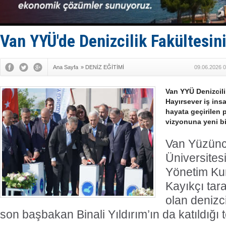
Türk Armat
Deniz turi
DÖDER, 28.
Fairline, T
Van YYÜ'de Denizcilik Fakültesini
Ana Sayfa
»
DENİZ EĞİTİMİ
09.06.2026 0
Van YYÜ Denizcilik
Hayırsever iş ins
hayata geçirilen p
vizyonuna yeni bir
Van Yüzünc
Üniversite
Yönetim Ku
Kayıkçı tar
olan denizci
son başbakan Binali Yıldırım’ın da katıldığı t