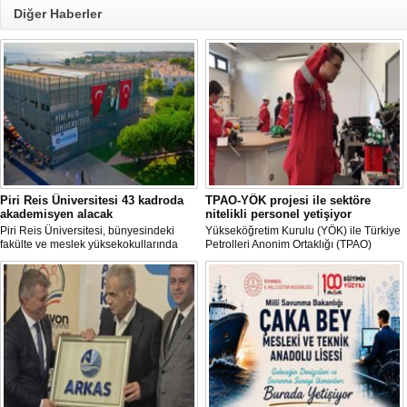
Diğer Haberler
Piri Reis Üniversitesi 43 kadroda
TPAO-YÖK projesi ile sektöre
akademisyen alacak
nitelikli personel yetişiyor
Piri Reis Üniversitesi, bünyesindeki
Yükseköğretim Kurulu (YÖK) ile Türkiye
fakülte ve meslek yüksekokullarında
Petrolleri Anonim Ortaklığı (TPAO)
görevlendirilmek üzere toplam 43
arasında imzalanan protokolle hayata
akademisyen alımı yapacağını duyurdu.
geçirilen "Açık Deniz Teknolojisi"
Başvurular 10 Ağustos 2026 tarihine
programları sektöre nitelikli personel
kadar devam edecek.
yetiştiriyor.