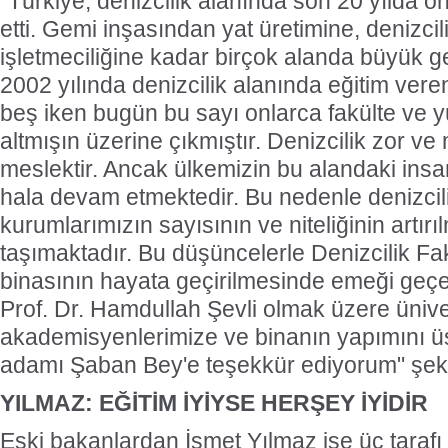
"Türkiye, denizcilik alanında son 20 yılda ö
etti. Gemi inşasından yat üretimine, denizcil
işletmeciliğine kadar birçok alanda büyük g
2002 yılında denizcilik alanında eğitim vere
beş iken bugün bu sayı onlarca fakülte ve yü
altmışın üzerine çıkmıştır. Denizcilik zor ve 
meslektir. Ancak ülkemizin bu alandaki insa
hala devam etmektedir. Bu nedenle denizcili
kurumlarımızın sayısının ve niteliğinin artı
taşımaktadır. Bu düşüncelerle Denizcilik Fak
binasının hayata geçirilmesinde emeği ge
Prof. Dr. Hamdullah Şevli olmak üzere ünive
akademisyenlerimize ve binanın yapımını üs
adamı Şaban Bey'e teşekkür ediyorum" şek
YILMAZ: EĞİTİM İYİYSE HERŞEY İYİDİR
Eski bakanlardan İsmet Yılmaz ise üç tarafı d