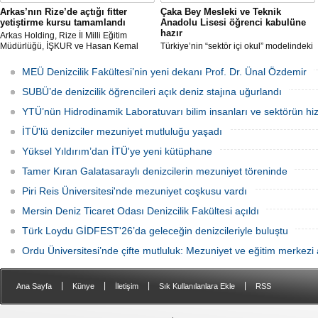
Arkas’nın Rize’de açtığı fitter
Çaka Bey Mesleki ve Teknik
yetiştirme kursu tamamlandı
Anadolu Lisesi öğrenci kabulüne
hazır
Arkas Holding, Rize İl Milli Eğitim
Müdürlüğü, İŞKUR ve Hasan Kemal
Türkiye’nin “sektör içi okul” modelindeki
Yardımcı MTAL iş birliği ile açılan Gemi
öncü uygulamalarından Millî Savunma
Tamir Ustası (Fitter) Yetiştirme Kursu’
Bakanlığı Çaka Bey Mesleki ve Teknik
MEÜ Denizcilik Fakültesi’nin yeni dekanı Prof. Dr. Ünal Özdemir
tamamlandı. Kursu başarıyla
Anadolu Lisesi, ilk öğrencilerini kabul
tamamlayıp sınavı geçecek adaylar
etmeye hazırlanıyor.
SUBÜ’de denizcilik öğrencileri açık deniz stajına uğurlandı
Arkas Deniz Ticaret Filosu’nda görev
alacak.
YTÜ’nün Hidrodinamik Laboratuvarı bilim insanları ve sektörün hi
İTÜ'lü denizciler mezuniyet mutluluğu yaşadı
Yüksel Yıldırım’dan İTÜ'ye yeni kütüphane
Tamer Kıran Galatasaraylı denizcilerin mezuniyet töreninde
Piri Reis Üniversitesi'nde mezuniyet coşkusu vardı
Mersin Deniz Ticaret Odası Denizcilik Fakültesi açıldı
Türk Loydu GİDFEST'26’da geleceğin denizcileriyle buluştu
Ordu Üniversitesi’nde çifte mutluluk: Mezuniyet ve eğitim merkezi a
|
|
|
|
Ana Sayfa
Künye
İletişim
Sık Kullanılanlara Ekle
RSS