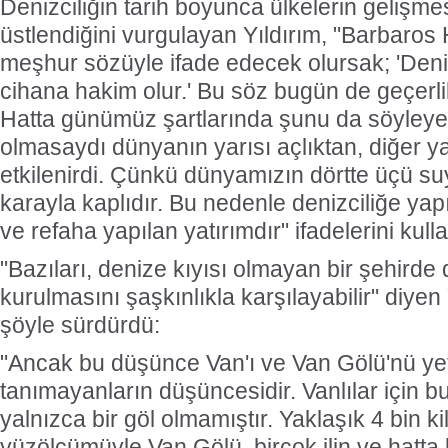
Denizciliğin tarih boyunca ülkelerin gelişmesi
üstlendiğini vurgulayan Yıldırım, "Barbaros 
meşhur sözüyle ifade edecek olursak; 'Deni
cihana hakim olur.' Bu söz bugün de geçerlil
Hatta günümüz şartlarında şunu da söyleyebi
olmasaydı dünyanın yarısı açlıktan, diğer y
etkilenirdi. Çünkü dünyamızın dörtte üçü suyl
karayla kaplıdır. Bu nedenle denizciliğe yap
ve refaha yapılan yatırımdır" ifadelerini kulla
"Bazıları, denize kıyısı olmayan bir şehirde d
kurulmasını şaşkınlıkla karşılayabilir" diye
şöyle sürdürdü:
"Ancak bu düşünce Van'ı ve Van Gölü'nü ye
tanımayanların düşüncesidir. Vanlılar için b
yalnızca bir göl olmamıştır. Yaklaşık 4 bin k
yüzölçümüyle Van Gölü, birçok ilin ve hatta 