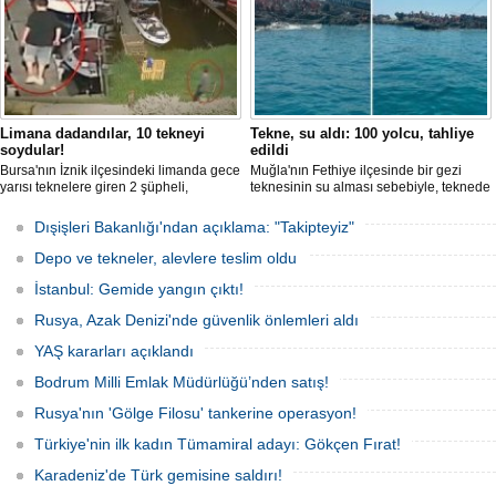
Limana dadandılar, 10 tekneyi
Tekne, su aldı: 100 yolcu, tahliye
soydular!
edildi
Bursa'nın İznik ilçesindeki limanda gece
Muğla'nın Fethiye ilçesinde bir gezi
yarısı teknelere giren 2 şüpheli,
teknesinin su alması sebebiyle, teknede
elektronik cihazlar ve değerli eşyalar
bulunan 100 yolcu tahliye edildi,
çaldı. Olay, güvenlik kameralarına
teknenin batmaması için bölgede
Dışişleri Bakanlığı'ndan açıklama: "Takipteyiz"
yansıdı, tekne sahiplerinin ihbarıyla
kurtarma çalışması başlatıldı.
jandarma inceleme başlattı.
Depo ve tekneler, alevlere teslim oldu
İstanbul: Gemide yangın çıktı!
Rusya, Azak Denizi'nde güvenlik önlemleri aldı
YAŞ kararları açıklandı
Bodrum Milli Emlak Müdürlüğü’nden satış!
Rusya'nın 'Gölge Filosu' tankerine operasyon!
Türkiye'nin ilk kadın Tümamiral adayı: Gökçen Fırat!
Karadeniz'de Türk gemisine saldırı!