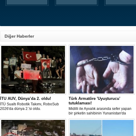
Diğer Haberler
İTU AUV, Dünya’da 2. oldu!
Türk Armatöre 'Uyuşturucu'
tutuklaması!
İTÜ Sualtı Robotik Takımı, RoboSub
2026'da dünya 2.'si oldu.
Midilli ile Ayvalık arasında sefer yapan
bir şirketin sahibinin Yunanistan'da
tutuklandığı bildirildi.