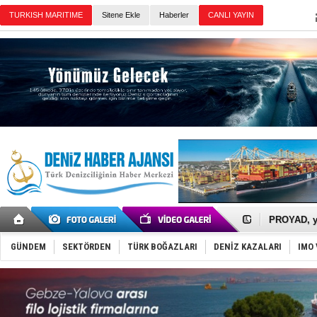
Sitene Ekle
Haberler
Günün Haberleri
İTU AUV, D
LNG taşıma
PROYAD, yat
Türkiye-Ir
Türk Armat
GÜNDEM
SEKTÖRDEN
TÜRK BOĞAZLARI
DENİZ KAZALARI
IMO 
Deniz turi
DÖDER, 28.
Fairline, T
Baltık Deni
Runit kubb