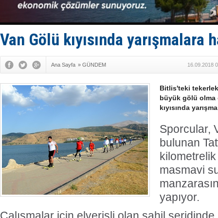
Limana dad
Türk Loydu
Hüseyin Me
Hat-San Te
Van Gölü kıyısında yarışmalara h
Med Marine
Ana Sayfa
»
GÜNDEM
16.09.2018 0
Bitlis'teki tekerle
büyük gölü olma 
kıyısında yarışmal
Sporcular, 
bulunan Tat
kilometrelik
masmavi su
manzarasın
yapıyor.
Çalışmalar için elverişli olan sahil şeridind