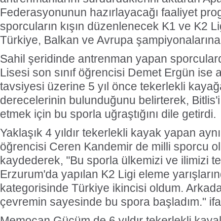
Federasyonunun hazırlayacağı faaliyet pro
sporcuların kışın düzenlenecek K1 ve K2 Lig
Türkiye, Balkan ve Avrupa şampiyonalarına ka
Sahil şeridinde antrenman yapan sporcular
Lisesi son sınıf öğrencisi Demet Ergün ise 
tavsiyesi üzerine 5 yıl önce tekerlekli kaya
derecelerinin bulunduğunu belirterek, Bitlis'i
etmek için bu sporla uğraştığını dile getirdi.
Yaklaşık 4 yıldır tekerlekli kayak yapan aynı 
öğrencisi Ceren Kandemir de milli sporcu ol
kaydederek, "Bu sporla ülkemizi ve ilimizi t
Erzurum'da yapılan K2 Ligi eleme yarışlarınd
kategorisinde Türkiye ikincisi oldum. Arkad
çevremin sayesinde bu spora başladım." ifad
Memocan Gücüm de 6 yıldır tekerlekli kayak 