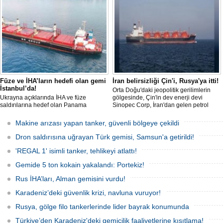
Füze ve İHA’ların hedefi olan gemi
İran belirsizliği Çin'i, Rusya'ya itti!
İstanbul’da!
Orta Doğu'daki jeopolitik gerilimlerin
Ukrayna açıklarında İHA ve füze
gölgesinde, Çin'in dev enerji devi
saldırılarına hedef olan Panama
Sinopec Corp, İran'dan gelen petrol
bayraklı ticari kuru yük gemisi ’M/V Lady
akışındaki belirsizlikler nedeniyle
Zehma’, hasarlı şekilde İstanbul
rotasını Rusya'ya çevirdi. Dünyanın en
Makine arızası yapan tanker, güvenli bölgeye çekildi
Boğazı’ndan geçişini tamamladı.
büyük rafine şirketlerinden biri olan
Sinopec, İran'la yaşanan 'savaş'
Dron saldırısına uğrayan Türk gemisi, Samsun'a getirildi!
bahanesiyle daralan arzı telafi etmek
için Uzak Doğu Rus petrolüne
'REGAL 1' isimli tanker, tehlikeyi atlattı!
yönelerek stratejik bir ham
Gemide 5 ton kokain yakalandı: Portekiz!
Rus İHA’ları, Alman gemisini vurdu!
Karadeniz’deki güvenlik krizi, navluna vuruyor!
Rusya, gölge filo tankerlerinde lider bayrak konumunda
Türkiye’den Karadeniz'deki gemicilik faaliyetlerine kısıtlama!