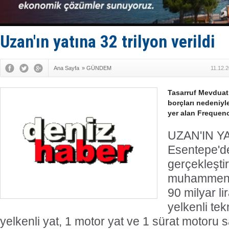
Dron saldı
'REGAL 1' i
Gemide 5 t
Yakıt barcı
Uzan'ın yatına 32 trilyon verildi
Rus İHA’la
Ana Sayfa
»
GÜNDEM
11.12.
Tasarruf Mevduat
borçları nedeniyle
yer alan Frequency
UZAN'IN YA
Esentepe'd
gerçekleştir
muhammen be
90 milyar li
yelkenli te
yelkenli yat, 1 motor yat ve 1 sürat motoru s