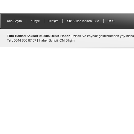
|
|
|
|
Ana Sayfa
Künye
İletişim
Sık Kullanılanlara Ekle
RSS
Tüm Hakları Saklıdır © 2004 Deniz Haber
| İzinsiz ve kaynak gösterilmeden yayınlan
Tel : 0544 880 87 87 |
Haber Scripti
:
CM Bilişim