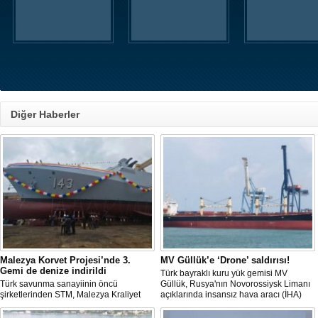
Diğer Haberler
Malezya Korvet Projesi’nde 3.
MV Güllük’e ‘Drone’ saldırısı!
Gemi de denize indirildi
Türk bayraklı kuru yük gemisi MV
Türk savunma sanayiinin öncü
Güllük, Rusya'nın Novorossiysk Limanı
şirketlerinden STM, Malezya Kraliyet
açıklarında insansız hava aracı (İHA)
Donanması için inşa ettiği üç korvetlik
saldırısına uğradı.
projede son gemiyi de denize indirdi.