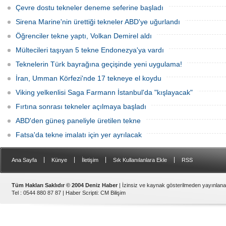
isimli klasik yelkenli, Klasik Tekneler
Çevre dostu tekneler deneme seferine başladı
Platformu tarafından düzenlenen
“Yedinci Klasik Tekneler Buluşması’’
Sirena Marine'nin ürettiği tekneler ABD'ye uğurlandı
kapsamında gerçekleştirilen törenle
Rahmi M. Koç Müzesi Denizcilik
Öğrenciler tekne yaptı, Volkan Demirel aldı
Koleksiyonu’na katıldı.
Mültecileri taşıyan 5 tekne Endonezya'ya vardı
Teknelerin Türk bayrağına geçişinde yeni uygulama!
İran, Umman Körfezi'nde 17 tekneye el koydu
Viking yelkenlisi Saga Farmann İstanbul'da "kışlayacak"
Fırtına sonrası tekneler açılmaya başladı
ABD'den güneş paneliyle üretilen tekne
Fatsa'da tekne imalatı için yer ayrılacak
|
|
|
|
Ana Sayfa
Künye
İletişim
Sık Kullanılanlara Ekle
RSS
Tüm Hakları Saklıdır © 2004 Deniz Haber
| İzinsiz ve kaynak gösterilmeden yayınlan
Tel : 0544 880 87 87 |
Haber Scripti
:
CM Bilişim