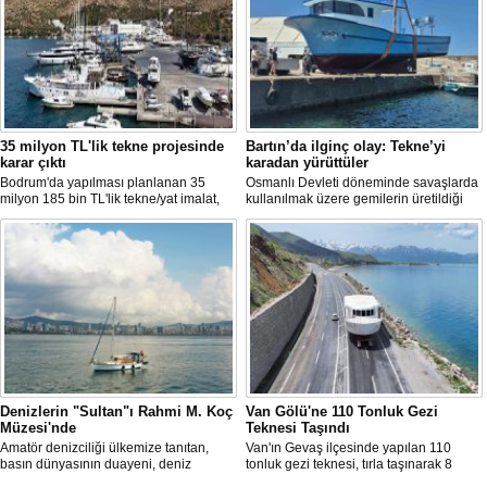
35 milyon TL'lik tekne projesinde
Bartın’da ilginç olay: Tekne’yi
karar çıktı
karadan yürüttüler
Bodrum'da yapılması planlanan 35
Osmanlı Devleti döneminde savaşlarda
milyon 185 bin TL'lik tekne/yat imalat,
kullanılmak üzere gemilerin üretildiği
bakım-onarım ve çekek yeri projesinde
Bartın’ın Kurucaşile ilçesinde üretilen 11
ÇED süreci sonlandırıldı. Bakanlık,
metrelik tekne adeta karadan yürütüldü.
başvuru dosyasının yasal süre
Dağları, tepeleri aşan balıkçı teknesi,
içerisinde yeniden sunulmaması
evlerin de bulunduğu dar ve virajlı
üzerine süreci kapattı.
sokaklarda süren 3 saatlik yolculun
ardından denize kavuştu.
Denizlerin "Sultan"ı Rahmi M. Koç
Van Gölü'ne 110 Tonluk Gezi
Müzesi'nde
Teknesi Taşındı
Amatör denizciliği ülkemize tanıtan,
Van'ın Gevaş ilçesinde yapılan 110
basın dünyasının duayeni, deniz
tonluk gezi teknesi, tırla taşınarak 8
sevdalısı Necati Zincirkıran’a ait Sultan
saatte Van Gölü'ne ulaştırıldı.