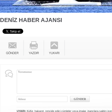
DENİZ HABER AJANSI
UYARI:
Küfür, hakaret, rencide edici cümleler veya imalar, inançlara saldırı içer