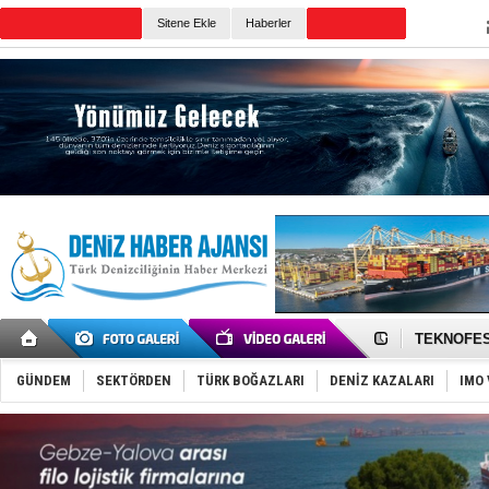
Sitene Ekle
Haberler
Günün Haberleri
TAYK - Eke
İstanbul v
TEKNOFEST 
Tersane işç
İngiliz akt
GÜNDEM
SEKTÖRDEN
TÜRK BOĞAZLARI
DENİZ KAZALARI
IMO 
FESCO, Kar
DESE, BIMC
GİMBİRDER 
35 milyon T
İnsansız c