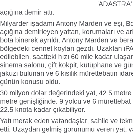
'ADASTRA' a
açığına demir attı.
Milyarder işadamı Antony Marden ve eşi, Bo
açığına demirleyen yattan, korumaları ve a
bota binerek ayrıldı. Antony Marden ve bera
bölgedeki cennet koyları gezdi. Uzaktan i
edilebilen, saatteki hızı 60 mile kadar ulaşa
sinema salonu, çift kokpit, kütüphane ve gü
jakuzi bulunan ve 6 kişilik mürettebatın idare 
günün konusu oldu.
30 milyon dolar değerindeki yat, 42.5 metr
metre genişliğinde. 9 yolcu ve 6 mürettebat k
22.5 knota kadar çıkabiliyor.
Yatı merak eden vatandaşlar, sahile ve tekn
etti. Uzaydan gelmiş görünümü veren yat, v