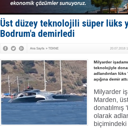
Yüzyıl son
Anadolu Te
Derince, I
Tüpraş, ha
Üst düzey teknolojili süper lük
İTU AUV, D
Bodrum'a demirledi
Ana Sayfa
»
TEKNE
20.07.2018 1
Milyarder işadam
teknolojiyle donat
adlandırılan lüks
açığına demir attı
Milyarder i
Marden, üst
donatılmış '
olarak adla
biçimindeki