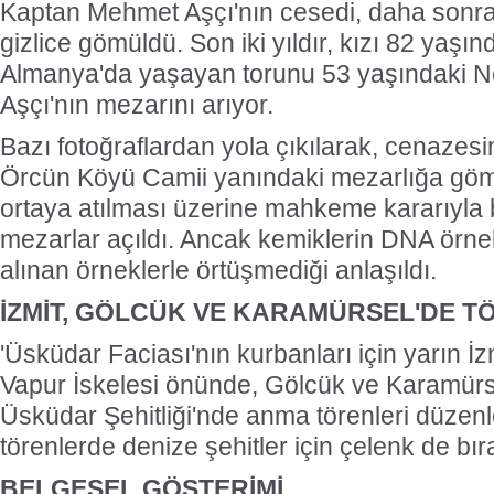
Kaptan Mehmet Aşçı'nın cesedi, daha sonra
gizlice gömüldü. Son iki yıldır, kızı 82 yaş
Almanya'da yaşayan torunu 53 yaşındaki N
Aşçı'nın mezarını arıyor.
Bazı fotoğraflardan yola çıkılarak, cenazesi
Örcün Köyü Camii yanındaki mezarlığa gömü
ortaya atılması üzerine mahkeme kararıyla 
mezarlar açıldı. Ancak kemiklerin DNA örnek
alınan örneklerle örtüşmediği anlaşıldı.
İZMİT, GÖLCÜK VE KARAMÜRSEL'DE T
'Üsküdar Faciası'nın kurbanları için yarın İzm
Vapur İskelesi önünde, Gölcük ve Karamürse
Üsküdar Şehitliği'nde anma törenleri düzen
törenlerde denize şehitler için çelenk de bır
BELGESEL GÖSTERİMİ