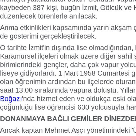
kaybeden 387 kişi, bugün İzmit, Gölcük ve
düzenlecek törenlerle anılacak.
Anma etkinlikleri kapsamında yarın akşam çe
de gösterimi gerçekleştirilecek.
O tarihte İzmit'in dışında lise olmadığından
Karamürsel ilçeleri olmak üzere diğer sahil 
birimlerindeki gençler, daha çok vapur yolcul
liseye gidiyorlardı. 1 Mart 1958 Cumartesi
olan öğrenimin ardından bu ilçelerde oturan 
saat 13.00 sıralarında vapura doluştu. Yılla
Boğazı
'nda hizmet eden ve oldukça eski ol
çoğunluğu lise öğrencisi 600 yolcusuyla hare
DONANMAYA BAĞLI GEMİLER DİNEZDE
Ancak kaptan Mehmet Aşçı yönetimindeki 'Ü