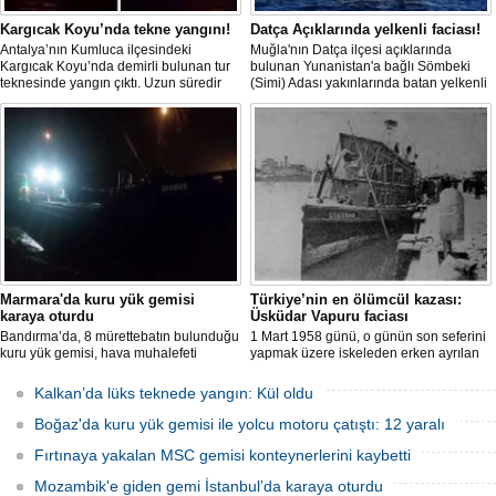
Kargıcak Koyu’nda tekne yangını!
Datça Açıklarında yelkenli faciası!
Antalya’nın Kumluca ilçesindeki
Muğla'nın Datça ilçesi açıklarında
Kargıcak Koyu’nda demirli bulunan tur
bulunan Yunanistan'a bağlı Sömbeki
teknesinde yangın çıktı. Uzun süredir
(Simi) Adası yakınlarında batan yelkenli
kullanılmadığı belirtilen ve içerisinde
teknedeki 9 kişiden 8'i sağ olarak
kimsenin bulunmadığı tekne, itfaiyenin
kurtarılırken, kaybolan 1 kişi için deniz
karadan müdahale edememesi
ve havadan geniş çaplı arama kurtarma
nedeniyle tamamen yanarak
çalışması başlatıldı.
kullanılamaz hale geldi.
Marmara'da kuru yük gemisi
Türkiye’nin en ölümcül kazası:
karaya oturdu
Üsküdar Vapuru faciası
Bandırma’da, 8 mürettebatın bulunduğu
1 Mart 1958 günü, o günün son seferini
kuru yük gemisi, hava muhalefeti
yapmak üzere iskeleden erken ayrılan
nedeniyle karaya oturdu. Gemiyi
Üsküdar Vapuru bir daha geri
kurtarma çalışmaları sürüyor.
dönemedi.
Kalkan’da lüks teknede yangın: Kül oldu
Boğaz'da kuru yük gemisi ile yolcu motoru çatıştı: 12 yaralı
Fırtınaya yakalan MSC gemisi konteynerlerini kaybetti
Mozambik'e giden gemi İstanbul’da karaya oturdu