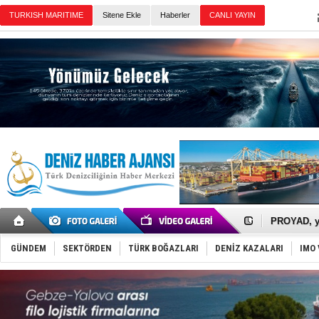
TURKISH MARITIME
Sitene Ekle
Haberler
CANLI YAYIN
Günün Haberleri
İTU AUV, D
LNG taşıma
PROYAD, yat
Türkiye-Ir
Türk Armat
GÜNDEM
SEKTÖRDEN
TÜRK BOĞAZLARI
DENİZ KAZALARI
IMO 
Deniz turi
DÖDER, 28.
Fairline, T
Baltık Deni
Runit kubb