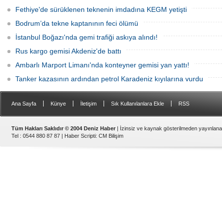
Fethiye'de sürüklenen teknenin imdadına KEGM yetişti
Bodrum’da tekne kaptanının feci ölümü
İstanbul Boğazı'nda gemi trafiği askıya alındı!
Rus kargo gemisi Akdeniz'de battı
Ambarlı Marport Limanı'nda konteyner gemisi yan yattı!
Tanker kazasının ardından petrol Karadeniz kıyılarına vurdu
|
|
|
|
Ana Sayfa
Künye
İletişim
Sık Kullanılanlara Ekle
RSS
Tüm Hakları Saklıdır © 2004 Deniz Haber
| İzinsiz ve kaynak gösterilmeden yayınlan
Tel : 0544 880 87 87 |
Haber Scripti
:
CM Bilişim