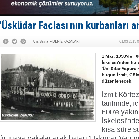
Limana dad
Türk Loydu
Hüseyin Me
Hat-San Te
'Üsküdar Faciası'nın kurbanları an
Med Marine
Ana Sayfa
»
DENİZ KAZALARI
01.03.2013 0
1 Mart 1958'de , 
İskelesi'nden har
'Üsküdar Vapuru'n
bugün İzmit, Göl
düzenlenecek.
İzmit Körfe
tarihinde, 
600'e yakın
İskelesi'nde
kısa süre s
fırtınaya yakalanarak batan 'Üsküdar Vapur