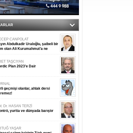
ediyor
ZARLAR
ECEP CANPOLAT
yın Abdulkadir Uraloğlu, şaibeli bir
im olan Ali Kurumahmut’a ne
nışıyorsunuz?
RET TAŞCIYAN
rdic Plan 2023’e Dair
URNAL
rli geçmişi olanlar, ahlak dersi
eremez!
t. Dr. HASAN TERZİ
ntrö, yurtta ve dünyada barıştır
RTUĞ YAŞAR