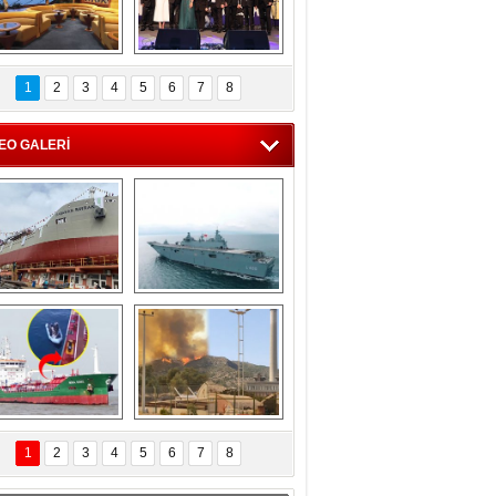
C'den 55 milyon 
5. Bosphorus Ship 
roluk turizm geliri 
Brokers Dinner, 
1
2
3
4
5
6
7
8
müjdesi
İstanbul’da yapıldı
EO GALERİ
eksan Tersanesi, 
TCG Anadolu, 
Başaran Bayrak 
tersane teknik 
tankerini suya 
seyrini tamamladı
indirdi
Göçmenlerin 
Milas’taki yangın 
imdadına Türk 
yeniden termik 
1
2
3
4
5
6
7
8
hipli MINA DENIZ 
santrallere doğru 
yetişti
ilerliyor