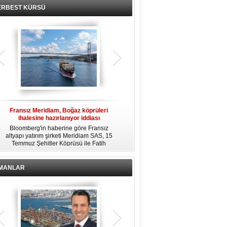
ERBEST KÜRSÜ
Fransız Meridiam, Boğaz köprüleri
Kendi yat limanına sahip en pahalı
ihalesine hazırlanıyor iddiası
özel adalar
Bloomberg'in haberine göre Fransız
Dünyanın en zengin insanlarından
altyapı yatırım şirketi Meridiam SAS, 15
bazıları için yaşam tarzının bir parçası
Temmuz Şehitler Köprüsü ile Fatih
sadece bir süper yat değil, aynı
R
Sultan Mehmet Köprüsü'nün
zamanda kendi yat limanı, helikopter
özelleştirilmesine yönelik ihaleyle
pisti ve seçkin villaları da içeren koca
ilgileniyor.
bir özel adadır.
İMANLAR