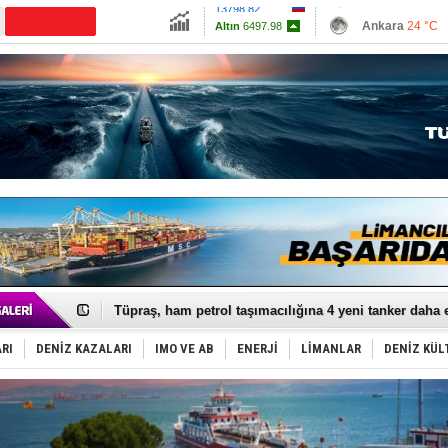
13798.82
Ankara
24 °C
Altın
6497.98
İzmir
27 °C
Dolar
47.633
Antalya
25 °C
Euro
54.8335
Muğla
25 °C
Çanakkale
25 
Anadolu Tersanesi EYDEP’te A sertifikası alan ilk ter
Derince, ILCA Masters Türkiye Şampiyonası’na ev sah
Tüpraş, ham petrol taşımacılığına 4 yeni tanker daha 
İTU AUV, Dünya’da 2. oldu!
LNG taşımacılığında maliyetler katlandı
RI
DENİZ KAZALARI
IMO VE AB
ENERJİ
LİMANLAR
DENİZ KÜL
PROYAD, yat mürettebatı için yurt dışı harcı için düze
Türkiye-Irak enerji hattında yeni dönem başlıyor
Türk Armatöre 'Uyuşturucu' tutuklaması!
Deniz turizminde yeni ‘Ceza Rejimi’!
DÖDER, 28. Dönem Yönetim Kurulu Başkanını seçti!