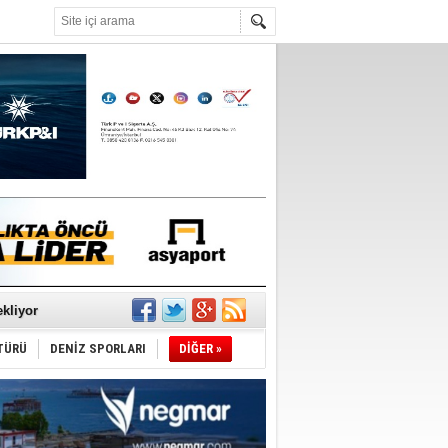
°C
sane oldu
ipliği yapacak
ekliyor
TÜRÜ
DENİZ SPORLARI
DİĞER »
nleme istiyor