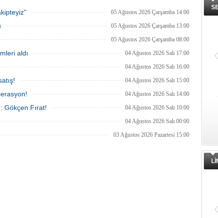
 100 yolcu tahliye edildi,
Tanker, ardından Şevketiye Demir
S
in batmaması için bölgede
Sahası'na demirletildi.
kipteyiz"
05 Ağustos 2026 Çarşamba 14:00
a çalışması başlatıldı.
u
05 Ağustos 2026 Çarşamba 13:00
05 Ağustos 2026 Çarşamba 08:00
mleri aldı
04 Ağustos 2026 Salı 17:00
04 Ağustos 2026 Salı 16:00
atış!
04 Ağustos 2026 Salı 15:00
perasyon!
04 Ağustos 2026 Salı 14:00
ı: Gökçen Fırat!
04 Ağustos 2026 Salı 10:00
04 Ağustos 2026 Salı 00:00
03 Ağustos 2026 Pazartesi 15:00
L