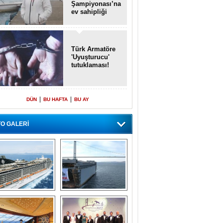
Şampiyonası’na
ev sahipliği
yapacak
Türk Armatöre
'Uyuşturucu'
tutuklaması!
|
|
DÜN
BU HAFTA
BU AY
O GALERİ
emi içinde gemi” 
Dünyada tek! 
konsepti ile MSC 
Denizaltı yüzer 
Splendida
havuzu intikal 
seyrine başladı