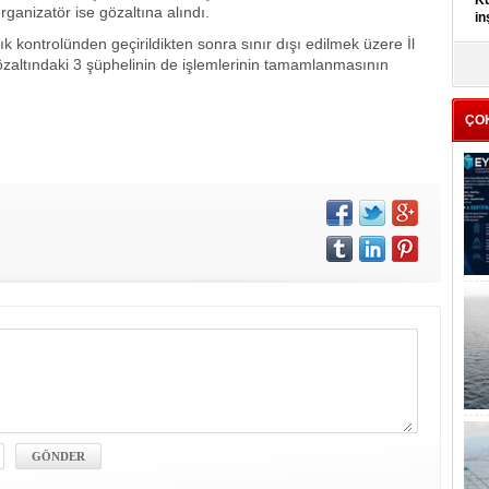
Kü
rganizatör ise gözaltına alındı.
in
k kontrolünden geçirildikten sonra sınır dışı edilmek üzere İl
özaltındaki 3 şüphelinin de işlemlerinin tamamlanmasının
K
Kı
it
ÇO