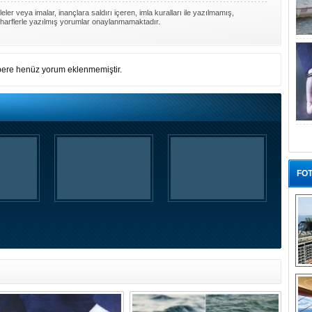
ler veya imalar, inançlara saldırı içeren, imla kuralları ile yazılmamış,
harflerle yazılmış yorumlar onaylanmamaktadır.
ere henüz yorum eklenmemiştir.
FOT
“G