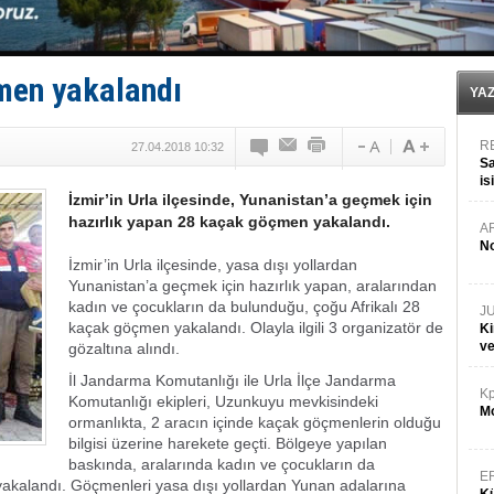
Fairline, Türkiye’de ‘SoleMarin’i seçti
Baltık Denizi'nde tarih yazıldı!
Runit kubbesi okyanusun derinliklerinde halkı tehdit 
Limana dadandılar, 10 tekneyi soydular!
men yakalandı
Türk Loydu’na Süveyş tonaj yetkisi
YA
R
27.04.2018 10:32
Sa
is
İzmir’in Urla ilçesinde, Yunanistan’a geçmek için
da
hazırlık yapan 28 kaçak göçmen yakalandı.
A
No
İzmir’in Urla ilçesinde, yasa dışı yollardan
Yunanistan’a geçmek için hazırlık yapan, aralarından
kadın ve çocukların da bulunduğu, çoğu Afrikalı 28
J
kaçak göçmen yakalandı. Olayla ilgili 3 organizatör de
Ki
v
gözaltına alındı.
İl Jandarma Komutanlığı ile Urla İlçe Jandarma
Kp
Komutanlığı ekipleri, Uzunkuyu mevkisindeki
Mo
ormanlıkta, 2 aracın içinde kaçak göçmenlerin olduğu
bilgisi üzerine harekete geçti. Bölgeye yapılan
baskında, aralarında kadın ve çocukların da
E
akalandı. Göçmenleri yasa dışı yollardan Yunan adalarına