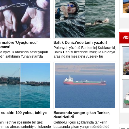
MS
eu
VİD
rmatöre 'Uyuşturucu'
Baltık Denizi'nde tarih yazıldı!
aması!
Polonyalı yüzücü Bartłomiej Kubkowski,
 ile Ayvalık arasında sefer yapan
Baltık Denizi üzerinde İsveç ile Polonya
ketin sahibinin Yunanistan'da
arasındaki mesafeyi yüzerek bu
dığı bildirildi.
başarının ilk örneği olarak tarihe geçti.
Ç
 su aldı: 100 yolcu, tahliye
Bacasında yangın çıkan Tanker,
demirletildi
sa
ın Fethiye ilçesinde bir gezi
Gelibolu ilçesi açıklarında tankerin
nin su alması sebebiyle, teknede
bacasında çıkan yangın söndürüldü.