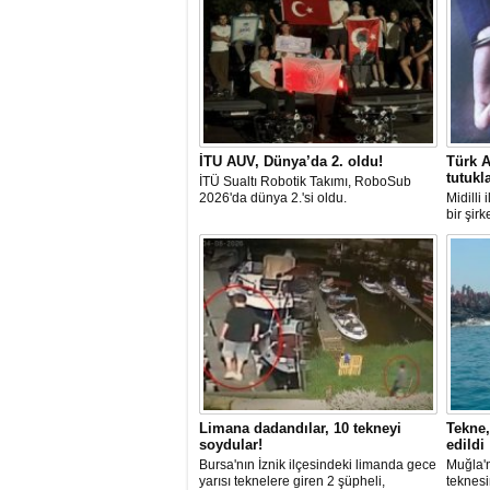
İTU AUV, Dünya’da 2. oldu!
Türk A
tutukl
İTÜ Sualtı Robotik Takımı, RoboSub
2026'da dünya 2.'si oldu.
Midilli
bir şir
tutuklan
Limana dadandılar, 10 tekneyi
Tekne,
soydular!
edildi
Bursa'nın İznik ilçesindeki limanda gece
Muğla'n
yarısı teknelere giren 2 şüpheli,
teknesi