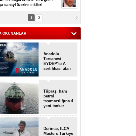
resel salgın krizinin Türk gemi
şa sanayi üzerine etkileri
1
2
pt. MESUT AZMİ GÖKSOY
lavuz kaptan kardeşlerime
hafen...
K OKUNANLAR
Anadolu
Tersanesi
EYDEP’te A
sertifikası alan
ilk tersane oldu
Tüpraş, ham
petrol
taşımacılığına 4
yeni tanker
daha ekliyor
Derince, ILCA
Masters Türkiye