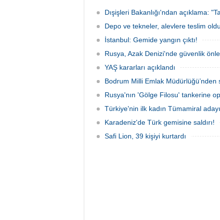
elektronik cihazlar ve değerli eşyalar
bulunan
çaldı. Olay, güvenlik kameralarına
teknen
Dışişleri Bakanlığı'ndan açıklama: "Ta
yansıdı, tekne sahiplerinin ihbarıyla
kurtarm
jandarma inceleme başlattı.
Depo ve tekneler, alevlere teslim old
İstanbul: Gemide yangın çıktı!
Rusya, Azak Denizi'nde güvenlik önle
YAŞ kararları açıklandı
Bodrum Milli Emlak Müdürlüğü’nden s
Rusya'nın 'Gölge Filosu' tankerine o
Türkiye'nin ilk kadın Tümamiral aday
Karadeniz'de Türk gemisine saldırı!
Safi Lion, 39 kişiyi kurtardı