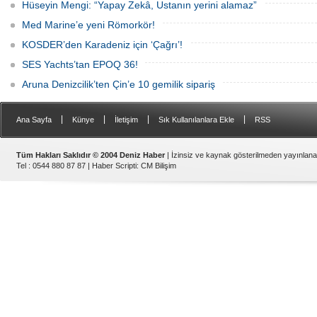
Hüseyin Mengi: “Yapay Zekâ, Ustanın yerini alamaz”
Med Marine’e yeni Römorkör!
KOSDER’den Karadeniz için ‘Çağrı’!
SES Yachts’tan EPOQ 36!
Aruna Denizcilik’ten Çin’e 10 gemilik sipariş
|
|
|
|
Ana Sayfa
Künye
İletişim
Sık Kullanılanlara Ekle
RSS
Tüm Hakları Saklıdır © 2004 Deniz Haber
| İzinsiz ve kaynak gösterilmeden yayınlan
Tel : 0544 880 87 87 |
Haber Scripti
:
CM Bilişim