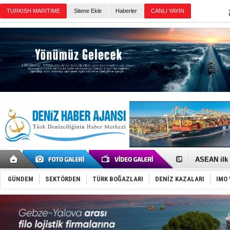
TURKISH MARITIME
Sitene Ekle
Haberler
CANLI YAYIN
Günün Haberleri
D-Marin, A
Van’da inş
ASEAN ilk 
TAYK - Eke
İstanbul v
GÜNDEM
SEKTÖRDEN
TÜRK BOĞAZLARI
DENİZ KAZALARI
IMO 
TEKNOFEST 
Tersane işç
İngiliz akt
FESCO, Kar
DESE, BIMC