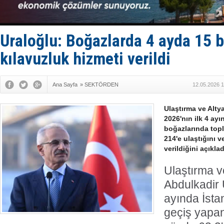
GİMBİRDER 
35 milyon T
İnsansız c
Yüzyıl son
Uraloğlu: Boğazlarda 4 ayda 15 
Anadolu Te
kılavuzluk hizmeti verildi
Ana Sayfa
»
SEKTÖRDEN
12.05.2026 1
Ulaştırma ve Alty
2026'nın ilk 4 ay
boğazlarında topl
214'e ulaştığını v
verildiğini açıklad
Ulaştırma v
Abdulkadir U
ayında İsta
geçiş yapan