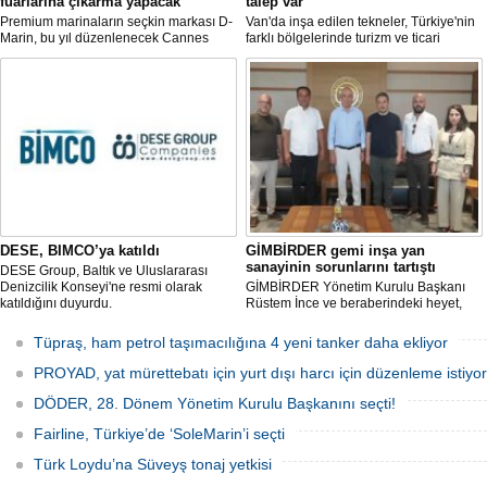
fuarlarına çıkarma yapacak
talep var
Premium marinaların seçkin markası D-
Van'da inşa edilen tekneler, Türkiye'nin
Marin, bu yıl düzenlenecek Cannes
farklı bölgelerinde turizm ve ticari
Yachting Festival ve Cenova
faaliyetlerde kullanılmak üzere deniz ve
Uluslararası Tekne Fuarı'nda
göllerle buluşuyor. Müşterilerin
ziyaretçileriyle yeniden buluşmaya
taleplerine göre özel olarak tasarlanan
hazırlanıyor.
tekneler, donanım ve özelliklerine göre
şekillendirilerek teslim ediliyor.
DESE, BIMCO’ya katıldı
GİMBİRDER gemi inşa yan
sanayinin sorunlarını tartıştı
DESE Group, Baltık ve Uluslararası
Denizcilik Konseyi'ne resmi olarak
GİMBİRDER Yönetim Kurulu Başkanı
katıldığını duyurdu.
Rüstem İnce ve beraberindeki heyet,
YTSO Başkanı Cemil Demiryürek’i
ziyaret etti. Görüşmede tersane taşeron
Tüpraş, ham petrol taşımacılığına 4 yeni tanker daha ekliyor
firmalarının yaşadığı sektörel sorunlar
ile vergi uygulamalarındaki
PROYAD, yat mürettebatı için yurt dışı harcı için düzenleme istiyor
mağduriyetler ele alındı.
DÖDER, 28. Dönem Yönetim Kurulu Başkanını seçti!
Fairline, Türkiye’de ‘SoleMarin’i seçti
Türk Loydu’na Süveyş tonaj yetkisi