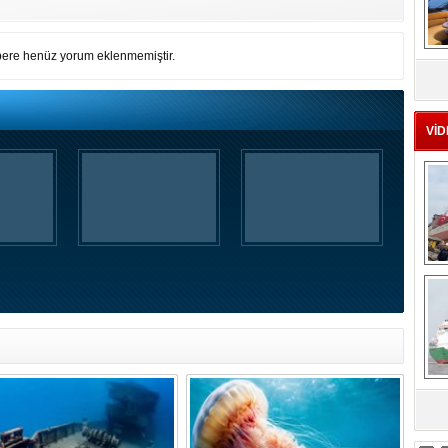
ere henüz yorum eklenmemiştir.
MS
eu
VİD
Ç
sa