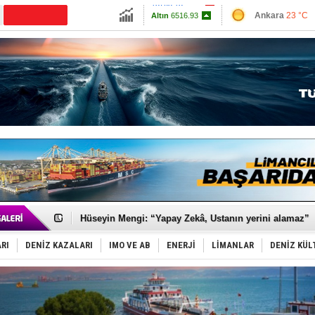
13703.13
Ankara
23 °C
Altın
6516.93
İzmir
28 °C
Dolar
47.587
Antalya
26 °C
Euro
55.0542
Muğla
22 °C
Çanakkale
23 
Dünyanın en tehlikeli yosunu: Yüz binlerce canlıyı ö
Türk Loydu’na Süveyş tonaj yetkisi
Hüseyin Mengi: “Yapay Zekâ, Ustanın yerini alamaz”
Hat-San Tersanesi’nden yüzer havuza omurga: NB26
Med Marine’e yeni Römorkör!
RI
DENİZ KAZALARI
IMO VE AB
ENERJİ
LİMANLAR
DENİZ KÜL
KOSDER’den Karadeniz için ‘Çağrı’!
Kalyoncu’dan ‘Sefer’ kararı!
Tekne, su aldı: 100 yolcu, tahliye edildi
Bacasında yangın çıkan Tanker, demirletildi
Dışişleri Bakanlığı'ndan açıklama: "Takipteyiz"