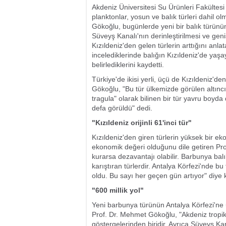
Akdeniz Üniversitesi Su Ürünleri Fakültes
planktonlar, yosun ve balık türleri dahil olma
Gökoğlu, bugünlerde yeni bir balık türünün 
Süveyş Kanalı'nın derinleştirilmesi ve geniş
Kızıldeniz'den gelen türlerin arttığını anla
incelediklerinde balığın Kızıldeniz'de ya
belirlediklerini kaydetti.
Türkiye'de ikisi yerli, üçü de Kızıldeniz'
Gökoğlu, "Bu tür ülkemizde görülen altıncı
tragula" olarak bilinen bir tür yavru boyda
defa görüldü" dedi.
"Kızıldeniz orijinli 61'inci tür"
Kızıldeniz'den giren türlerin yüksek bir 
ekonomik değeri olduğunu dile getiren Prof.
kurarsa dezavantajı olabilir. Barbunya bal
karıştıran türlerdir. Antalya Körfezi'nde bu tü
oldu. Bu sayı her geçen gün artıyor" diye 
"600 millik yol"
Yeni barbunya türünün Antalya Körfezi'ne u
Prof. Dr. Mehmet Gökoğlu, "Akdeniz tropi
göstergelerinden biridir. Ayrıca Süveyş Kana