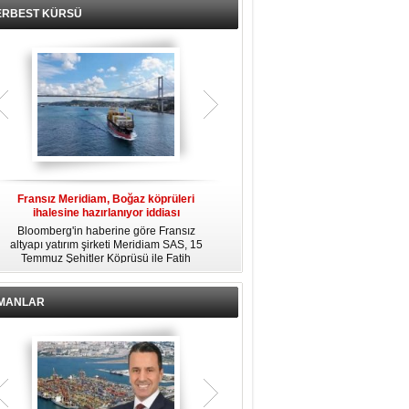
ERBEST KÜRSÜ
Fransız Meridiam, Boğaz köprüleri
Kendi yat limanına sahip en pahalı
ihalesine hazırlanıyor iddiası
özel adalar
Bloomberg'in haberine göre Fransız
Dünyanın en zengin insanlarından
altyapı yatırım şirketi Meridiam SAS, 15
bazıları için yaşam tarzının bir parçası
Temmuz Şehitler Köprüsü ile Fatih
sadece bir süper yat değil, aynı
R
Sultan Mehmet Köprüsü'nün
zamanda kendi yat limanı, helikopter
özelleştirilmesine yönelik ihaleyle
pisti ve seçkin villaları da içeren koca
ilgileniyor.
bir özel adadır.
İMANLAR