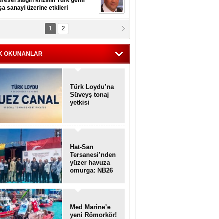
resel salgın krizinin Türk gemi
şa sanayi üzerine etkileri
1
2
pt. MESUT AZMİ GÖKSOY
lavuz kaptan kardeşlerime
hafen...
K OKUNANLAR
Türk Loydu’na
Süveyş tonaj
yetkisi
Hat-San
Tersanesi’nden
yüzer havuza
omurga: NB26
Med Marine’e
yeni Römorkör!