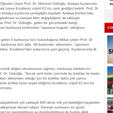
Kü
i Öğretim Üyesi Prof. Dr. Mehmet Gökoğlu, Antalya kıyılarında
in
k üzere Kızıldeniz orijinli 61 tür canlı girdiğini belirtti. Prof. Dr.
Antalya kıyılarına yerleştiğini kaydetti. Antalya Körfezi'nde,
K
letilmesi ve küresel iklim değişikliğinin de etkisiyle
Kı
tan Prof. Dr. Gökoğlu, gelen bir görüntüdeki balığı
it
şayan barbunya türlerinden "upeneus tragula" olduğunu
ÇO
den gelen 5 barbunya türü bulunduğuna dikkat çeken Prof. Dr.
 barbunya türü oldu. Nil barbunları ailesinden, "upeneus
 daha. Kızıldeniz'den sularımıza yeni geçmiş. Kıyılarımızda ilk
ekonomik değeri olmamasına rağmen, barbunya balıklarının
 Dr. Gökoğlu, "Ancak yerli türler üzerinde bu balıklar bir baskı
ıkları ailesinden olduğu için bu balıklar daha çok çamur
rle birlikte bizim tespit ettiğimiz Kızıldeniz orijinli 61'inci tür
konuştu.
laşabilmek için yaklaşık 600 deniz mili yol katettiğini kaydeden
kalleşmeye devam ediyor. Küresel ısınmanın en güzel
lı'nın genişletilmesi ve derinleştirilmesi de bunda etkili.