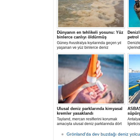
Dünyanın en tehlikeli yosunu: Yüz
Denizl
binlerce canlıyı öldürmüş
petrol
Güney Avustralya kıyılarında geçen yıl
Denizle
yaşanan ve yüz binlerce deniz
içlerind
canlısının ölümüne yol açan çevre
paslanı
felaketinin arkasındaki yosun türü
enkazla
incelendi. Araştırmacılar, söz konusu
deniz e
mikroalgin bugüne kadar incelenen
oluştur
türler arasında en zehirli örnek
olduğunu ortaya çıkardı.
Ulusal deniz parklarında kimyasal
ASBAŞ
kremler yasaklandı
süpür
Tayland, mercan resiflerini korumak
Antaly
amacıyla ulusal deniz parklarında dört
İşletic
belirli kimyasal maddeyi içeren güneş
edilen 
kremlerinin kullanımını resmen
ve lima
Grönland'da dev buzdağı deniz yolc
yasakladı.
olarak 