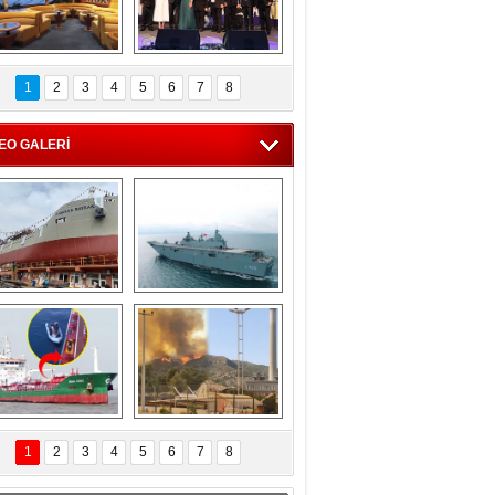
C'den 55 milyon 
5. Bosphorus Ship 
roluk turizm geliri 
Brokers Dinner, 
1
2
3
4
5
6
7
8
müjdesi
İstanbul’da yapıldı
EO GALERİ
eksan Tersanesi, 
TCG Anadolu, 
Başaran Bayrak 
tersane teknik 
tankerini suya 
seyrini tamamladı
indirdi
Göçmenlerin 
Milas’taki yangın 
imdadına Türk 
yeniden termik 
1
2
3
4
5
6
7
8
hipli MINA DENIZ 
santrallere doğru 
yetişti
ilerliyor