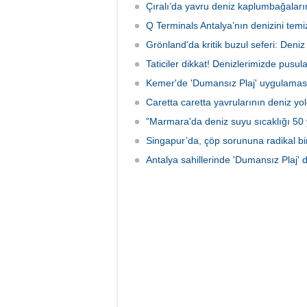
Çıralı’da yavru deniz kaplumbağaları
Q Terminals Antalya’nın denizini temiz
Grönland'da kritik buzul seferi: Deniz s
Taticiler dikkat! Denizlerimizde pusul
Kemer'de 'Dumansız Plaj' uygulamas
Caretta caretta yavrularının deniz yo
"Marmara'da deniz suyu sıcaklığı 50 y
Singapur’da, çöp sorununa radikal b
Antalya sahillerinde 'Dumansız Plaj' 