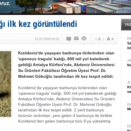
Depo ve tekneler, alevlere teslim oldu
Kruvaziyer Şirketleri işte buralara ‘Yatırım’ yapıyor
SES Yachts’tan EPOQ 36!
Kargıcak Koyu’nda tekne yangını!
ğı ilk kez görüntülendi
Denizlerin dibinde 8 bin 500 gemi petrol sızıntısı risk
YA
R
12.07.2018 00:01
Sa
is
Kızıldeniz'de yaşayan barbunya türlerinden olan
da
'upeneus tragula' balığı, 600 mil yol katederek
A
geldiği Antalya Körfezi'nde, Akdeniz Üniversitesi
No
Su Ürünleri Fakültesi Öğretim Üyesi Prof. Dr.
Mehmet Gökoğlu tarafından ilk kez tespit edildi.
J
Ki
Kızıldeniz'de yaşayan barbunya türlerinden olan
v
'upeneus tragula' balığı, 600 mil yol katederek geldiği
Antalya Körfezi'nde, Akdeniz Üniversitesi Su Ürünleri
Fakültesi Öğretim Üyesi Prof. Dr. Mehmet Gökoğlu
Kp
Mo
tarafından ilk kez tespit edildi. 2 yerli barbunya
türünün ardından, yeni gelen 4 barbunya ile birlikte
Kızıldeniz'den gelen barbunya türü 6'ya yükselmiş
E