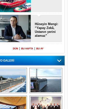
Hüseyin Mengi:
“Yapay Zekâ,
Ustanın yerini
alamaz”
|
|
DÜN
BU HAFTA
BU AY
O GALERİ
emi içinde gemi” 
Dünyada tek! 
konsepti ile MSC 
Denizaltı yüzer 
Splendida
havuzu intikal 
seyrine başladı