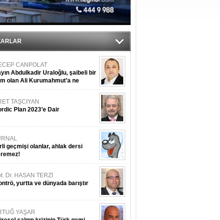
iyle çürüyor
ZARLAR
ECEP CANPOLAT
yın Abdulkadir Uraloğlu, şaibeli bir
im olan Ali Kurumahmut’a ne
nışıyorsunuz?
RET TAŞCIYAN
rdic Plan 2023’e Dair
URNAL
rli geçmişi olanlar, ahlak dersi
eremez!
t. Dr. HASAN TERZİ
ntrö, yurtta ve dünyada barıştır
RTUĞ YAŞAR