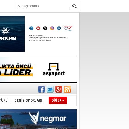
°C
ldürmüş
TÜRÜ
DENİZ SPORLARI
DİĞER »