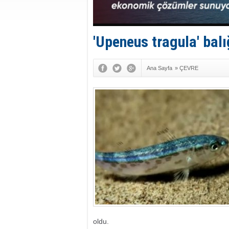
'Upeneus tragula' balı
Ana Sayfa
»
ÇEVRE
oldu.