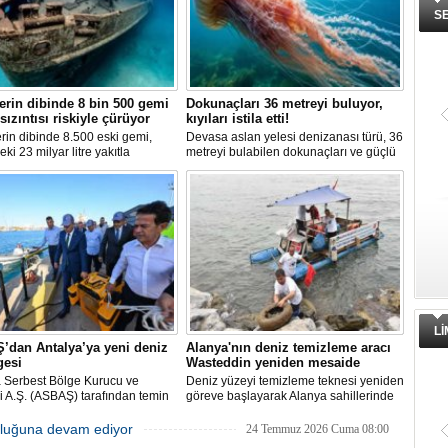
S
erin dibinde 8 bin 500 gemi
Dokunaçları 36 metreyi buluyor,
 sızıntısı riskiyle çürüyor
kıyıları istila etti!
rin dibinde 8.500 eski gemi,
Devasa aslan yelesi denizanası türü, 36
eki 23 milyar litre yakıtla
metreyi bulabilen dokunaçları ve güçlü
yor. Bilim insanları, bu
zehriyle kıyıları istila etti. Uzmanlar,
rdan olası petrol sızıntılarının
akıntıların bu olağan dışı yoğunluğa
kosistemleri için büyük bir tehdit
neden olduğunu belirtiyor.
duğunu belirtiyor.
L
’dan Antalya’ya yeni deniz
Alanya'nın deniz temizleme aracı
gesi
Wasteddin yeniden mesaide
a Serbest Bölge Kurucu ve
Deniz yüzeyi temizleme teknesi yeniden
isi A.Ş. (ASBAŞ) tarafından temin
göreve başlayarak Alanya sahillerinde
deniz süpürgesi (çöpkapar), kıyı
deniz yüzeyindeki atıkları toplamaya
n temizliği çalışmalarında aktif
başladı.
uluğuna devam ediyor
24 Temmuz 2026 Cuma 08:00
kullanılmaya başlandı.