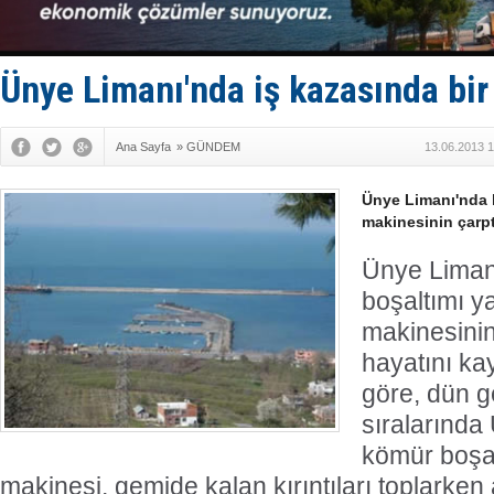
Karadeniz’
Tatil hesab
Rusya, göl
Enejota ti
Ünye Limanı'nda iş kazasında bir 
Denizcilik
Ana Sayfa
»
GÜNDEM
13.06.2013 1
Ünye Limanı'nda k
makinesinin çarptı
Ünye Liman
boşaltımı ya
makinesinin 
hayatını kay
göre, dün g
sıralarında
kömür boşalt
makinesi, gemide kalan kırıntıları toplarken