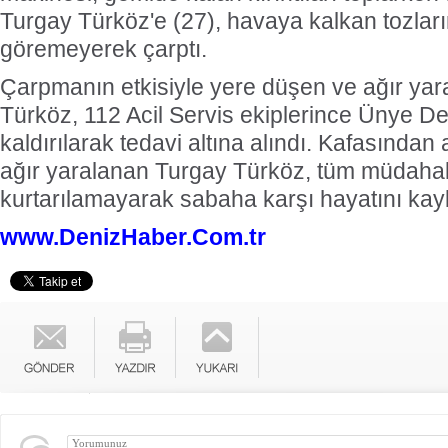
Turgay Türköz'e (27), havaya kalkan tozların
göremeyerek çarptı.
Çarpmanın etkisiyle yere düşen ve ağır ya
Türköz, 112 Acil Servis ekiplerince Ünye De
kaldırılarak tedavi altına alındı. Kafasından
ağır yaralanan Turgay Türköz, tüm müdaha
kurtarılamayarak sabaha karşı hayatını kayb
www.DenizHaber.Com.tr