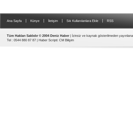
|
|
|
|
Ana Sayfa
Künye
İletişim
Sık Kullanılanlara Ekle
RSS
Tüm Hakları Saklıdır © 2004 Deniz Haber
| İzinsiz ve kaynak gösterilmeden yayınlan
Tel : 0544 880 87 87 |
Haber Scripti
:
CM Bilişim