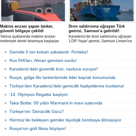
Makine arızası yapan tanker,
Dron saldırısına uğrayan Türk
güvenli bölgeye çekildi
gemisi, Samsun'a getirildi!
Yalova açıklarında makine arızası
Karadeniz'de dron saldırısına uğrayan
nedeniyle demir taramaya başlayan
'LDR Yaşar' gemisi, Samsun Limanı'na
tanker, römorkör eşliğinde güvenli
güvenli bir şekilde ulaştı. Saldırıda can
şekilde demirleme sahasına alındı.
kaybı yaşanmadı, ancak büyük çapta
Gemide 5 ton kokain yakalandı: Portekiz!
maddi hasar oluştu.
Rus İHA’ları, Alman gemisini vurdu!
Karadeniz’deki güvenlik krizi, navluna vuruyor!
Rusya, gölge filo tankerlerinde lider bayrak konumunda
Türkiye’den Karadeniz'deki gemicilik faaliyetlerine kısıtlama!
‘14. Olympos Regatta’ başlıyor
Taksi Botlar, 50 yıldır Marmaris’in mavi sularında
Türkiye'nin ‘Denizcilik Gücü’!
Hürmüz’de bekleyen gemiler biyolojik bombaya dönüşüyor
Rusya'nın gizli filosu büyüyor!