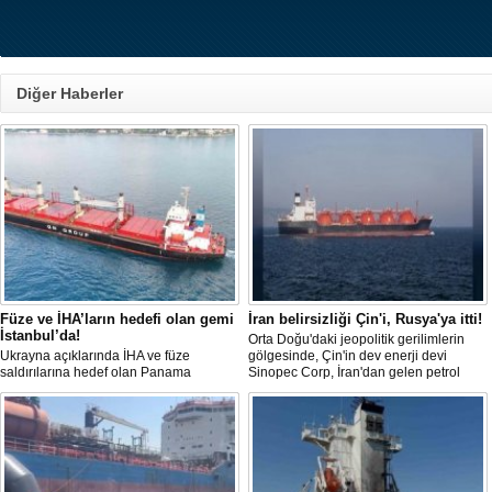
Diğer Haberler
Füze ve İHA’ların hedefi olan gemi
İran belirsizliği Çin'i, Rusya'ya itti!
İstanbul’da!
Orta Doğu'daki jeopolitik gerilimlerin
Ukrayna açıklarında İHA ve füze
gölgesinde, Çin'in dev enerji devi
saldırılarına hedef olan Panama
Sinopec Corp, İran'dan gelen petrol
bayraklı ticari kuru yük gemisi ’M/V Lady
akışındaki belirsizlikler nedeniyle
Zehma’, hasarlı şekilde İstanbul
rotasını Rusya'ya çevirdi. Dünyanın en
Boğazı’ndan geçişini tamamladı.
büyük rafine şirketlerinden biri olan
Sinopec, İran'la yaşanan 'savaş'
bahanesiyle daralan arzı telafi etmek
için Uzak Doğu Rus petrolüne
yönelerek stratejik bir ham