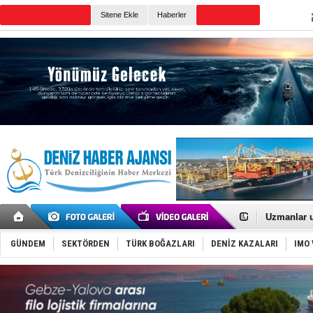
TURKISH MARITIME
Sitene Ekle
Haberler
CANLI YAYIN
Günün Haberleri
Füze ve İHA
İran belirsi
Uzmanlar u
Gemi tasar
Makine arı
GÜNDEM
SEKTÖRDEN
TÜRK BOĞAZLARI
DENİZ KAZALARI
IMO 
Dron saldı
'REGAL 1' i
Gemide 5 t
Yakıt barcı
Rus İHA’la