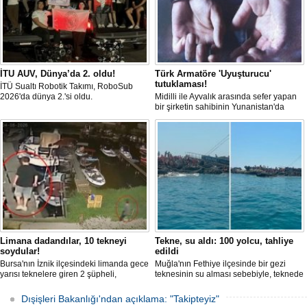
İTU AUV, Dünya’da 2. oldu!
Türk Armatöre 'Uyuşturucu'
tutuklaması!
İTÜ Sualtı Robotik Takımı, RoboSub
2026'da dünya 2.'si oldu.
Midilli ile Ayvalık arasında sefer yapan
bir şirketin sahibinin Yunanistan'da
tutuklandığı bildirildi.
Limana dadandılar, 10 tekneyi
Tekne, su aldı: 100 yolcu, tahliye
soydular!
edildi
Bursa'nın İznik ilçesindeki limanda gece
Muğla'nın Fethiye ilçesinde bir gezi
yarısı teknelere giren 2 şüpheli,
teknesinin su alması sebebiyle, teknede
elektronik cihazlar ve değerli eşyalar
bulunan 100 yolcu tahliye edildi,
çaldı. Olay, güvenlik kameralarına
teknenin batmaması için bölgede
Dışişleri Bakanlığı'ndan açıklama: "Takipteyiz"
yansıdı, tekne sahiplerinin ihbarıyla
kurtarma çalışması başlatıldı.