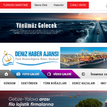
TURKISH MARITIME
Sitene Ekle
Haberler
CANLI YAYIN
Günün Haberleri
GİMBİRDER 
35 milyon T
İnsansız c
Yüzyıl son
Anadolu Te
GÜNDEM
SEKTÖRDEN
TÜRK BOĞAZLARI
DENİZ KAZALARI
IMO 
Derince, I
Tüpraş, ha
İTU AUV, D
LNG taşıma
PROYAD, yat