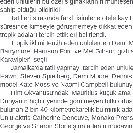
eden ünlülerin bu özel sığınaklarının muhteş
sahip olduğu bildirildi.
Tatilleri sırasında farklı isimlerle otele kayıt 
süresince kimseyle görüşmemeye dikkat eden 
tropik adaları tercih ettikleri belirlendi.
Tropik iklimi tercih eden ünlülerden Demi 
Barrymore, Harrison Ford ve Mel Gibson gizli 
Karayipler'i seçti.
Jamaika'da tatil yapmayı tercih eden ünlüle
Hawn, Steven Spielberg, Demi Moore, Dennis H
model Kate Moss ve Naomi Campbell bulunuy
Hint Okyanusu'ndaki Mauritius küçük ama göz
Dünyanın hiçbir yerinde görülmeyen bitki örtü
bulunan 2 bin 40 kilometrekarelik bu minik ada
Ünlü aktris Catherine Deneuve, Monako Prens
George ve Sharon Stone şirin adanın müdavim