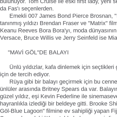
bulunuyor. Tom Cruise ile eski first lady, yeni s
da Fas'ı seçenlerden.
Emekli 007 James Bond Pierce Brosnan, ''M
tanınmış yıldızı Brendan Fraser ve ''Matrix'' fil
Keanu Reeves Bora Bora'yı, moda dünyasının k
Versace, Bruce Willis ve Jerry Seinfeld ise Miami
''MAVİ GÖL''DE BALAYI
Ünlü yıldızlar, kafa dinlemek için seçtikleri gi
için de tercih ediyor.
Rüya gibi bir balayı geçirmek için bu cennet
ünlüler arasında Britney Spears da var. Balay
güzel yıldız, eşi Kevin Federline ile sinemaseve
hayranlıkla izlediği bir beldeye gitti. Brooke Shi
Göl-Blue Lagoon'' filmine ev sahipliği yapan Fij