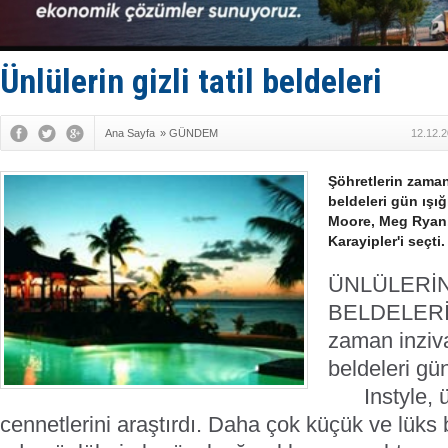
Türkiye-Ir
Türk Armat
Deniz turi
DÖDER, 28.
Ünlülerin gizli tatil beldeleri
Fairline, T
Ana Sayfa
»
GÜNDEM
12.12.2
Şöhretlerin zaman
beldeleri gün ışı
Moore, Meg Ryan,
Karayipler'i seçti.
ÜNLÜLERİN 
BELDELER
zaman inzivay
beldeleri gün
Instyle, ünl
cennetlerini araştırdı. Daha çok küçük ve lüks bu