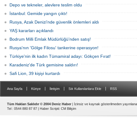
jandarma inceleme başlattı.
Depo ve tekneler, alevlere teslim oldu
İstanbul: Gemide yangın çıktı!
Rusya, Azak Denizi'nde güvenlik önlemleri aldı
YAŞ kararları açıklandı
Bodrum Milli Emlak Müdürlüğü’nden satış!
Rusya'nın 'Gölge Filosu' tankerine operasyon!
Türkiye'nin ilk kadın Tümamiral adayı: Gökçen Fırat!
Karadeniz'de Türk gemisine saldırı!
Safi Lion, 39 kişiyi kurtardı
|
|
|
|
Ana Sayfa
Künye
İletişim
Sık Kullanılanlara Ekle
RSS
Tüm Hakları Saklıdır © 2004 Deniz Haber
| İzinsiz ve kaynak gösterilmeden yayınlan
Tel : 0544 880 87 87 |
Haber Scripti
:
CM Bilişim