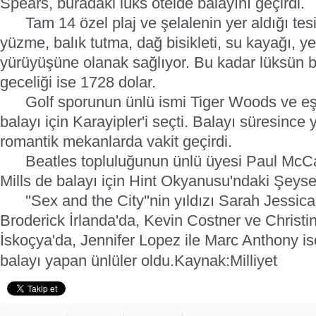
Spears, buradaki lüks otelde balayını geçirdi.
Tam 14 özel plaj ve şelalenin yer aldığı tesi
yüzme, balık tutma, dağ bisikleti, su kayağı, y
yürüyüşüne olanak sağlıyor. Bu kadar lüksün b
geceliği ise 1728 dolar.
Golf sporunun ünlü ismi Tiger Woods ve eşi
balayı için Karayipler'i seçti. Balayı süresince y
romantik mekanlarda vakit geçirdi.
Beatles topluluğunun ünlü üyesi Paul McCar
Mills de balayı için Hint Okyanusu'ndaki Şeysel 
''Sex and the City''nin yıldızı Sarah Jessica
Broderick İrlanda'da, Kevin Costner ve Christ
İskoçya'da, Jennifer Lopez ile Marc Anthony i
balayı yapan ünlüler oldu.
Kaynak:Milliyet