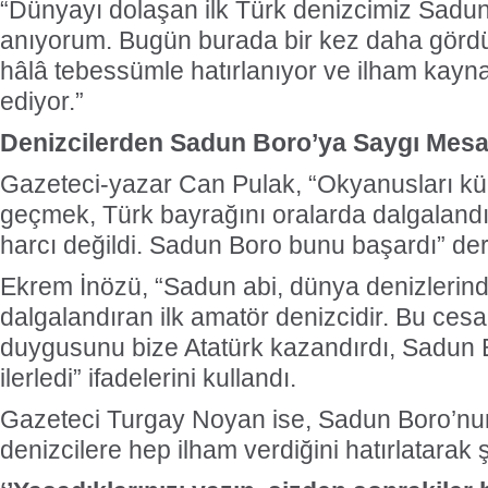
“Dünyayı dolaşan ilk Türk denizcimiz Sadu
anıyorum. Bugün burada bir kez daha görd
hâlâ tebessümle hatırlanıyor ve ilham kay
ediyor.”
Denizcilerden Sadun Boro’ya Saygı Mesaj
Gazeteci-yazar Can Pulak, “Okyanusları kü
geçmek, Türk bayrağını oralarda dalgalandı
harcı değildi. Sadun Boro bunu başardı” de
Ekrem İnözü, “Sadun abi, dünya denizlerind
dalgalandıran ilk amatör denizcidir. Bu cesa
duygusunu bize Atatürk kazandırdı, Sadun 
ilerledi” ifadelerini kullandı.
Gazeteci Turgay Noyan ise, Sadun Boro’nu
denizcilere hep ilham verdiğini hatırlatarak ş