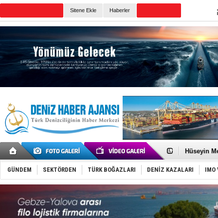
Sitene Ekle
Haberler
Günün Haberleri
Dünyanın e
Türk Loydu
Hüseyin Me
Hat-San Te
Med Marine
GÜNDEM
SEKTÖRDEN
TÜRK BOĞAZLARI
DENİZ KAZALARI
IMO 
KOSDER’den
Kalyoncu’da
Tekne, su a
Bacasında 
Dışişleri B