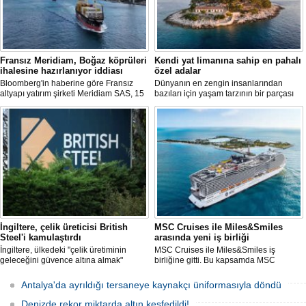
Fransız Meridiam, Boğaz köprüleri
Kendi yat limanına sahip en pahalı
ihalesine hazırlanıyor iddiası
özel adalar
Bloomberg'in haberine göre Fransız
Dünyanın en zengin insanlarından
altyapı yatırım şirketi Meridiam SAS, 15
bazıları için yaşam tarzının bir parçası
Temmuz Şehitler Köprüsü ile Fatih
sadece bir süper yat değil, aynı
Sultan Mehmet Köprüsü'nün
zamanda kendi yat limanı, helikopter
özelleştirilmesine yönelik ihaleyle
pisti ve seçkin villaları da içeren koca bir
ilgileniyor.
özel adadır.
İngiltere, çelik üreticisi British
MSC Cruises ile Miles&Smiles
Steel'i kamulaştırdı
arasında yeni iş birliği
İngiltere, ülkedeki "çelik üretiminin
MSC Cruises ile Miles&Smiles iş
geleceğini güvence altına almak"
birliğine gitti. Bu kapsamda MSC
amacıyla Çin merkezli Jingye
Cruises’e ait rezervasyonlarda
bünyesindeki çelik üreticisi British
harcanan her 1 Euro için 1 mil kazanma
Antalya'da ayrıldığı tersaneye kaynakçı üniformasıyla döndü
Steel'i kamulaştırdı.
fırsatı sunulacak.
Denizde rekor miktarda altın keşfedildi!