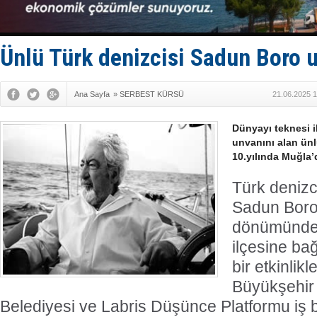
Depo ve tek
Kruvaziyer 
SES Yacht
Kargıcak K
Ünlü Türk denizcisi Sadun Boro 
Denizlerin 
Ana Sayfa
»
SERBEST KÜRSÜ
21.06.2025 1
Dünyayı teknesi i
unvanını alan ün
10.yılında Muğla’
Türk denizci
Sadun Boro,
dönümünde 
ilçesine ba
bir etkinlikl
Büyükşehir 
Belediyesi ve Labris Düşünce Platformu iş 