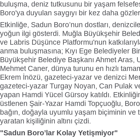
buluşma, deniz tutkusunu bir yaşam felsef
Boro'ya duyulan saygıyı bir kez daha gözler
Etkinliğe, Sadun Boro’nun dostları, denizcil
yoğun ilgi gösterdi. Muğla Büyükşehir Beled
ve Labris Düşünce Platformu'nun katkılarıyl
anma buluşmasına; Kıyı Ege Belediyeler Bir
Büyükşehir Belediye Başkanı Ahmet Aras, 
Mehmet Caner, dünya turunu en hızlı tamam
Ekrem İnözü, gazeteci-yazar ve denizci Mer
gazeteci-yazar Turgay Noyan, Can Pulak ve 
yapan Hamdi Yücel Gürsoy katıldı. Etkinliğ
üstlenen Şair-Yazar Hamdi Topçuoğlu, Boro
bağın, doğayla uyumlu yaşam biçiminin ve 
yaratan kişiliğinin altını çizdi.
"Sadun Boro’lar Kolay Yetişmiyor"