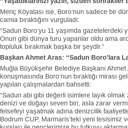
‘’Yaşadıklarınızı yazın, sizden sonrakiler 
Meriç Köyatası ise, Boro’nun sadece bir düny
camia bıraktığını vurguladı:
“Sadun Boro’yu 11 yaşımda gazetelerdeki ya
Onun gibi dünya turu yapanlar oldu ama ard
topluluk bırakmak başka bir şeydir.”
Başkan Ahmet Aras: “Sadun Boro’lara La
Muğla Büyükşehir Belediye Başkanı Ahmet 
konuşmasında Boro’nun bıraktığı mirası gel
yapılan çalışmalardan bahsetti:
“Sadun abi gibi değerli isimlere layık olma
denizi ve doğayı seven biri, asla zarar verm
felsefeyi yaşatmak adına denizcilik faaliyetle
Bodrum CUP, Marmaris’teki yeni tesisimiz 
kursları ile gençlerimize bu tutkuyu aktarmak