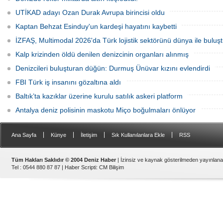
UTİKAD adayı Ozan Durak Avrupa birincisi oldu
Kaptan Behzat Esinduy'un kardeşi hayatını kaybetti
İZFAŞ, Multimodal 2026'da Türk lojistik sektörünü dünya ile buluş
Kalp krizinden öldü denilen denizcinin organları alınmış
Denizcileri buluşturan düğün: Durmuş Ünüvar kızını evlendirdi
FBI Türk iş insanını gözaltına aldı
Baltık’ta kazıklar üzerine kurulu satılık askeri platform
Antalya deniz polisinin maskotu Miço boğulmaları önlüyor
|
|
|
|
Ana Sayfa
Künye
İletişim
Sık Kullanılanlara Ekle
RSS
Tüm Hakları Saklıdır © 2004 Deniz Haber
| İzinsiz ve kaynak gösterilmeden yayınlan
Tel : 0544 880 87 87 |
Haber Scripti
:
CM Bilişim