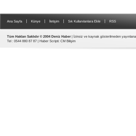
|
|
|
|
Ana Sayfa
Künye
İletişim
Sık Kullanılanlara Ekle
RSS
Tüm Hakları Saklıdır © 2004 Deniz Haber
| İzinsiz ve kaynak gösterilmeden yayınlan
Tel : 0544 880 87 87 |
Haber Scripti
:
CM Bilişim