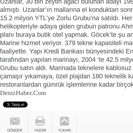
Uzanlar, 30 bin zeytin ağacı bulunan adayı 198
almıştı. Uzanlar’ın mallarına el konduktan so
15.2 milyon YTL’ye Zorlu Grubu’na satıldı. Her
helikopteriyle adaya giden grubun patronu Ahm
planı buraya butik otel yapmak.
Göcek’te şu an
Marine hizmet veriyor. 379 tekne kapasiteli ma
faaliyette. Yapı Kredi Bankası bünyesindeki E
tarafından yapılan marinayı, 2004 ‘te 42.5 mil
Grubu satın aldı.
Marinada teknelere kablosuz 
çamaşır yıkamaya, özel plajdan 180 teknelik k
restoranlardan gümrük işlemlerine kadar birço
DenizHaber.Com