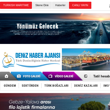
Sitene Ekle
Haberler
Günün Haberleri
Rus İHA’la
Karadeniz’
Tatil hesab
Rusya, göl
Enejota ti
GÜNDEM
SEKTÖRDEN
TÜRK BOĞAZLARI
DENİZ KAZALARI
IMO 
Denizcilik
Türkiye’den
‘14. Olymp
Taksi Botla
TÜRKLİM Ba