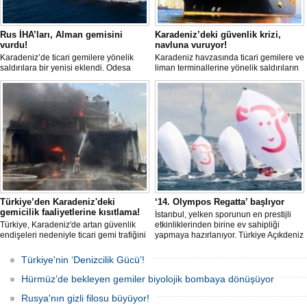
Rus İHA’ları, Alman gemisini
Karadeniz’deki güvenlik krizi,
vurdu!
navluna vuruyor!
Karadeniz’de ticari gemilere yönelik
Karadeniz havzasında ticari gemilere ve
saldırılara bir yenisi eklendi. Odesa
liman terminallerine yönelik saldırıların
açıklarında birden fazla İHA’nın hedef
artması küresel emtia taşımacılığını
aldığı Alman işletmesindeki Emil
sekteye uğrattı. Risk artışıyla birlikte
gemisinde yangın çıktı; teknik sistemler
ortalama petrol tankeri maliyetleri 300
durunca mürettebat tahliye edildi.
bin doları aşarken, savaş sigortası
primleri iki katına çıkarak navlun
fiyatlarında yüzde 50’yi geçen
yükselişleri beraberinde getirdi.
Türkiye’den Karadeniz'deki
‘14. Olympos Regatta’ başlıyor
gemicilik faaliyetlerine kısıtlama!
İstanbul, yelken sporunun en prestijli
Türkiye, Karadeniz'de artan güvenlik
etkinliklerinden birine ev sahipliği
endişeleri nedeniyle ticari gemi trafiğini
yapmaya hazırlanıyor. Türkiye Açıkdeniz
kısıtlamaya başladı. Bu durum,
Yarış Kulübü (TAYK), Türkiye Yelken
bölgedeki gıda güvenliğini tehdit ediyor.
Federasyonu ve Eker Süt Ürünleri iş
Türkiye'nin ‘Denizcilik Gücü’!
birliğiyle hayata geçirilecek olan 14.
TAYK - Eker Olympos Regatta, 7
Hürmüz’de bekleyen gemiler biyolojik bombaya dönüşüyor
Ağustos'ta start alacak ve 16 Ağustos'a
kadar deniz tutkunlarını bir araya
Rusya'nın gizli filosu büyüyor!