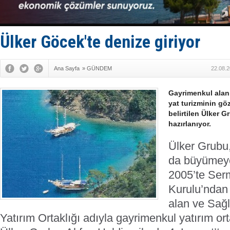
SOCAR da M
Türkiye'nin
Dünyanın e
Hürmüz’de
Ülker Göcek'te denize giriyor
Rusya'nın g
Ana Sayfa
»
GÜNDEM
22.08.2
Gayrimenkul alanı
yat turizminin gö
belirtilen Ülker 
hazırlanıyor.
Ülker Grubu,
da büyümeye
2005’te Ser
Kurulu’ndan 
alan ve Sağ
Yatırım Ortaklığı adıyla gayrimenkul yatırım orta