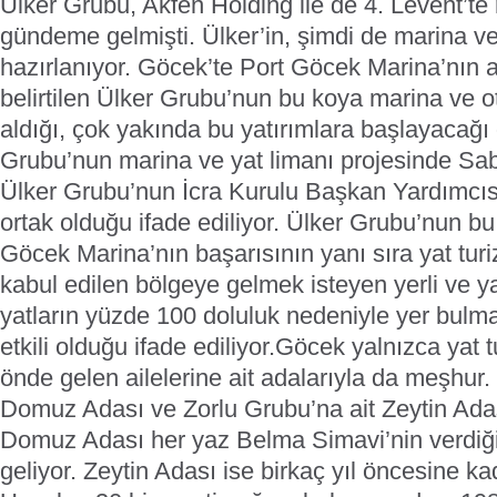
Ülker Grubu, Akfen Holding ile de 4. Levent’te 
gündeme gelmişti. Ülker’in, şimdi de marina ve
hazırlanıyor.
Göcek’te Port Göcek Marina’nın a
belirtilen Ülker Grubu’nun bu koya marina ve ot
aldığı, çok yakında bu yatırımlara başlayacağı 
Grubu’nun marina ve yat limanı projesinde Sab
Ülker Grubu’nun İcra Kurulu Başkan Yardımcı
ortak olduğu ifade ediliyor. Ülker Grubu’nun bu
Göcek Marina’nın başarısının yanı sıra yat tur
kabul edilen bölgeye gelmek isteyen yerli ve y
yatların yüzde 100 doluluk nedeniyle yer bulm
etkili olduğu ifade ediliyor.
Göcek yalnızca yat tu
önde gelen ailelerine ait adalarıyla da meşhur. 
Domuz Adası ve Zorlu Grubu’na ait Zeytin Adas
Domuz Adası her yaz Belma Simavi’nin verdiğ
geliyor. Zeytin Adası ise birkaç yıl öncesine kad