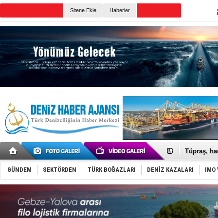
Sitene Ekle
Haberler
Günün Haberleri
Anadolu Te
Derince, I
Tüpraş, ha
İTU AUV, D
LNG taşıma
GÜNDEM
SEKTÖRDEN
TÜRK BOĞAZLARI
DENİZ KAZALARI
IMO 
PROYAD, yat
Türkiye-Ir
Türk Armat
Deniz turi
DÖDER, 28.