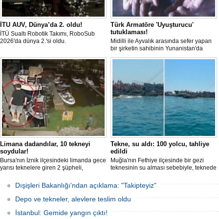
İTU AUV, Dünya’da 2. oldu!
Türk Armatöre 'Uyuşturucu'
tutuklaması!
İTÜ Sualtı Robotik Takımı, RoboSub
2026'da dünya 2.'si oldu.
Midilli ile Ayvalık arasında sefer yapan
bir şirketin sahibinin Yunanistan'da
tutuklandığı bildirildi.
Limana dadandılar, 10 tekneyi
Tekne, su aldı: 100 yolcu, tahliye
soydular!
edildi
Bursa'nın İznik ilçesindeki limanda gece
Muğla'nın Fethiye ilçesinde bir gezi
yarısı teknelere giren 2 şüpheli,
teknesinin su alması sebebiyle, teknede
elektronik cihazlar ve değerli eşyalar
bulunan 100 yolcu tahliye edildi,
çaldı. Olay, güvenlik kameralarına
teknenin batmaması için bölgede
Dışişleri Bakanlığı'ndan açıklama: "Takipteyiz"
yansıdı, tekne sahiplerinin ihbarıyla
kurtarma çalışması başlatıldı.
jandarma inceleme başlattı.
Depo ve tekneler, alevlere teslim oldu
İstanbul: Gemide yangın çıktı!