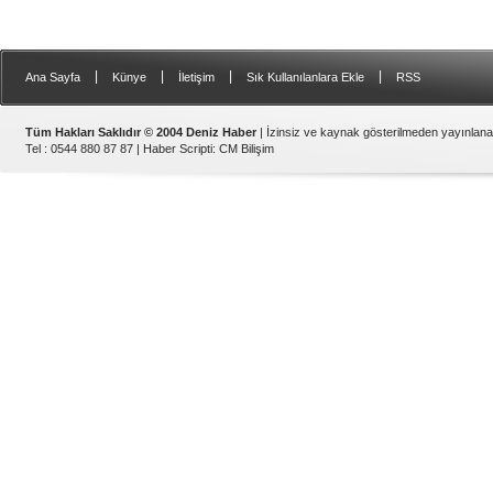
|
|
|
|
Ana Sayfa
Künye
İletişim
Sık Kullanılanlara Ekle
RSS
Tüm Hakları Saklıdır © 2004 Deniz Haber
| İzinsiz ve kaynak gösterilmeden yayınlan
Tel : 0544 880 87 87 |
Haber Scripti
:
CM Bilişim