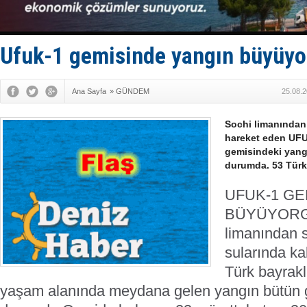
Fairline, T
Baltık Deni
Runit kubb
Limana dad
Ufuk-1 gemisinde yangın büyüyo
Türk Loydu
Ana Sayfa
»
GÜNDEM
25.08.2
Sochi limanından 
hareket eden UFU
gemisindeki yang
durumda. 53 Türk 
UFUK-1 GE
BÜYÜYOR
limanından 
sularında ka
Türk bayrakl
yaşam alanında meydana gelen yangın bütün 