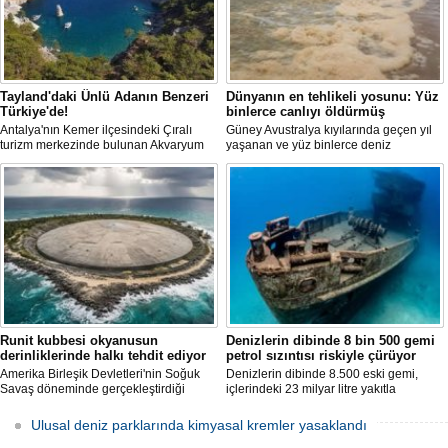
Tayland'daki Ünlü Adanın Benzeri
Dünyanın en tehlikeli yosunu: Yüz
Türkiye'de!
binlerce canlıyı öldürmüş
Antalya'nın Kemer ilçesindeki Çıralı
Güney Avustralya kıyılarında geçen yıl
turizm merkezinde bulunan Akvaryum
yaşanan ve yüz binlerce deniz
Koyu, Tayland'daki "James Bond Adası"
canlısının ölümüne yol açan çevre
olarak bilinen Ko Tapu Adası'na benzer
felaketinin arkasındaki yosun türü
görüntüsüyle dikkat çekiyor. Sadece
incelendi. Araştırmacılar, söz konusu
deniz yoluyla ulaşılabilen koy, turkuaz
mikroalgin bugüne kadar incelenen
suları, bakir doğası ve zengin deniz
türler arasında en zehirli örnek
yaşamıyla ziyaretçilerin ilgi odağı haline
olduğunu ortaya çıkardı.
geldi. İşte detaylar...
Runit kubbesi okyanusun
Denizlerin dibinde 8 bin 500 gemi
derinliklerinde halkı tehdit ediyor
petrol sızıntısı riskiyle çürüyor
Amerika Birleşik Devletleri'nin Soğuk
Denizlerin dibinde 8.500 eski gemi,
Savaş döneminde gerçekleştirdiği
içlerindeki 23 milyar litre yakıtla
nükleer testlerin ardından kalan
paslanıyor. Bilim insanları, bu
radyoaktif atıkların üzerini kapatan Runit
enkazlardan olası petrol sızıntılarının
Ulusal deniz parklarında kimyasal kremler yasaklandı
Kubbesi, çevresel riskler ve deniz
deniz ekosistemleri için büyük bir tehdit