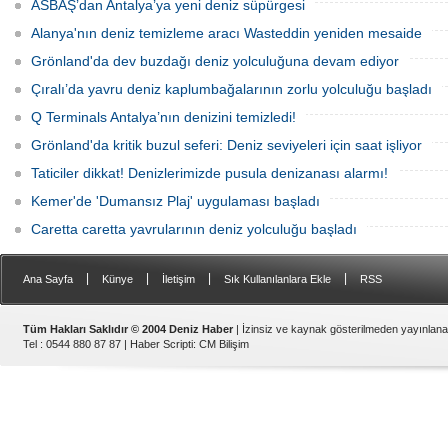
seviyesindeki yükselmeler nedeniyle
oluşturduğunu belirtiyor.
ASBAŞ’dan Antalya’ya yeni deniz süpürgesi
tartışma konusu olmaya devam ediyor.
Alanya'nın deniz temizleme aracı Wasteddin yeniden mesaide
Grönland'da dev buzdağı deniz yolculuğuna devam ediyor
Çıralı’da yavru deniz kaplumbağalarının zorlu yolculuğu başladı
Q Terminals Antalya’nın denizini temizledi!
Grönland'da kritik buzul seferi: Deniz seviyeleri için saat işliyor
Taticiler dikkat! Denizlerimizde pusula denizanası alarmı!
Kemer'de 'Dumansız Plaj' uygulaması başladı
Caretta caretta yavrularının deniz yolculuğu başladı
|
|
|
|
Ana Sayfa
Künye
İletişim
Sık Kullanılanlara Ekle
RSS
Tüm Hakları Saklıdır © 2004 Deniz Haber
| İzinsiz ve kaynak gösterilmeden yayınlan
Tel : 0544 880 87 87 |
Haber Scripti
:
CM Bilişim