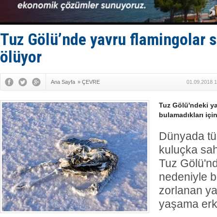
Makine arı
Dron saldı
'REGAL 1' i
Gemide 5 t
Tuz Gölü’nde yavru flamingolar 
Yakıt barcı
ölüyor
Ana Sayfa
»
ÇEVRE
01.09.2018 1
Tuz Gölü'ndeki ya
bulamadıkları içi
Dünyada tür
kuluçka sah
Tuz Gölü'nd
nedeniyle 
zorlanan ya
yaşama erk