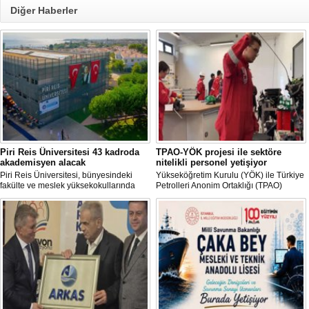
Diğer Haberler
Piri Reis Üniversitesi 43 kadroda
TPAO-YÖK projesi ile sektöre
akademisyen alacak
nitelikli personel yetişiyor
Piri Reis Üniversitesi, bünyesindeki
Yükseköğretim Kurulu (YÖK) ile Türkiye
fakülte ve meslek yüksekokullarında
Petrolleri Anonim Ortaklığı (TPAO)
görevlendirilmek üzere toplam 43
arasında imzalanan protokolle hayata
akademisyen alımı yapacağını duyurdu.
geçirilen "Açık Deniz Teknolojisi"
Başvurular 10 Ağustos 2026 tarihine
programları sektöre nitelikli personel
kadar devam edecek.
yetiştiriyor.