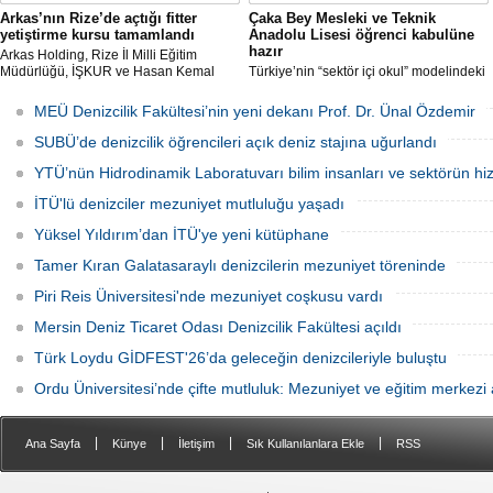
Arkas’nın Rize’de açtığı fitter
Çaka Bey Mesleki ve Teknik
yetiştirme kursu tamamlandı
Anadolu Lisesi öğrenci kabulüne
hazır
Arkas Holding, Rize İl Milli Eğitim
Müdürlüğü, İŞKUR ve Hasan Kemal
Türkiye’nin “sektör içi okul” modelindeki
Yardımcı MTAL iş birliği ile açılan Gemi
öncü uygulamalarından Millî Savunma
Tamir Ustası (Fitter) Yetiştirme Kursu’
Bakanlığı Çaka Bey Mesleki ve Teknik
MEÜ Denizcilik Fakültesi’nin yeni dekanı Prof. Dr. Ünal Özdemir
tamamlandı. Kursu başarıyla
Anadolu Lisesi, ilk öğrencilerini kabul
tamamlayıp sınavı geçecek adaylar
etmeye hazırlanıyor.
SUBÜ’de denizcilik öğrencileri açık deniz stajına uğurlandı
Arkas Deniz Ticaret Filosu’nda görev
alacak.
YTÜ’nün Hidrodinamik Laboratuvarı bilim insanları ve sektörün hi
İTÜ'lü denizciler mezuniyet mutluluğu yaşadı
Yüksel Yıldırım’dan İTÜ'ye yeni kütüphane
Tamer Kıran Galatasaraylı denizcilerin mezuniyet töreninde
Piri Reis Üniversitesi'nde mezuniyet coşkusu vardı
Mersin Deniz Ticaret Odası Denizcilik Fakültesi açıldı
Türk Loydu GİDFEST'26’da geleceğin denizcileriyle buluştu
Ordu Üniversitesi’nde çifte mutluluk: Mezuniyet ve eğitim merkezi a
|
|
|
|
Ana Sayfa
Künye
İletişim
Sık Kullanılanlara Ekle
RSS