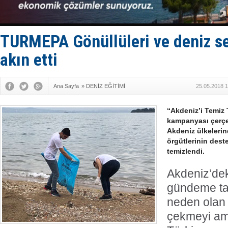
Van’da inş
ASEAN ilk 
TAYK - Eke
İstanbul v
TURMEPA Gönüllüleri ve deniz sev
TEKNOFEST 
akın etti
Ana Sayfa
»
DENİZ EĞİTİMİ
25.05.2018 1
“Akdeniz’i Temiz
kampanyası çerçe
Akdeniz ülkelerin
örgütlerinin deste
temizlendi.
Akdeniz’deki
gündeme taş
neden olan 
çekmeyi am