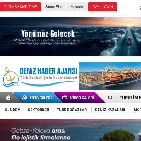
Sitene Ekle
Haberler
Günün Haberleri
‘14. Olymp
Taksi Botla
TÜRKLİM Ba
SOCAR da M
Türkiye'nin
GÜNDEM
SEKTÖRDEN
TÜRK BOĞAZLARI
DENİZ KAZALARI
IMO 
Dünyanın e
Hürmüz’de
Rusya'nın g
Keşfedildi
D-Marin, A