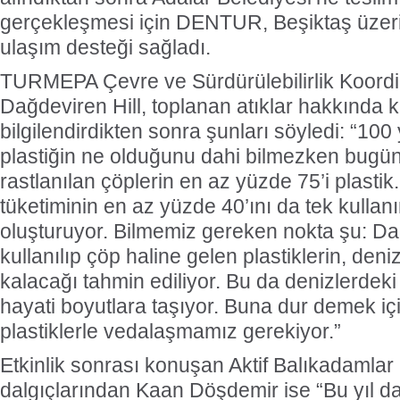
gerçekleşmesi için DENTUR, Beşiktaş üzeri
ulaşım desteği sağladı.
TURMEPA Çevre ve Sürdürülebilirlik Koord
Dağdeviren Hill, toplanan atıklar hakkında ka
bilgilendirdikten sonra şunları söyledi: “100 
plastiğin ne olduğunu dahi bilmezken bugün
rastlanılan çöplerin en az yüzde 75’i plastik.
tüketiminin en az yüzde 40’ını da tek kullanı
oluşturuyor. Bilmemiz gereken nokta şu: Dak
kullanılıp çöp haline gelen plastiklerin, den
kalacağı tahmin ediliyor. Bu da denizlerdeki 
hayati boyutlara taşıyor. Buna dur demek içi
plastiklerle vedalaşmamız gerekiyor.”
Etkinlik sonrası konuşan Aktif Balıkadamla
dalgıçlarından Kaan Döşdemir ise “Bu yıl d