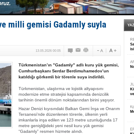
Türkiye’den Karadeniz'deki gemicilik faaliyetlerine kıs
‘14. Olympos Regatta’ başlıyor
Taksi Botlar, 50 yıldır Marmaris’in mavi sularında
TÜRKLİM Başkanı Hamdi Erçelik’ten ‘Çözüm Anahtarı
 ve milli gemisi Gadamly suyla
YA
R
Sa
is
13.05.2026 00:05
da
A
Türkmenistan’ın "Gadamly" adlı kuru yük gemisi,
No
Cumhurbaşkanı Serdar Berdimuhamedov’un
katıldığı görkemli bir törenle suya indirildi.
J
Türkmenistan, ulaştırma ve lojistik altyapısını
Ki
modernize etme stratejisi kapsamında denizcilik
v
tarihinin önemli dönüm noktalarından birini yaşıyor.
Kp
Hazar Denizi kıyısındaki Balkan Gemi İnşa ve Onarım
Mo
Tersanesi’nde düzenlenen törenle, ülkenin yerli
imkanlarla inşa edilen ve 123 metre uzunluğunda 17
metre genişliğideki yeni nesil kuru yük gemisi
E
“Gadamly” resmen hizmete alındı.