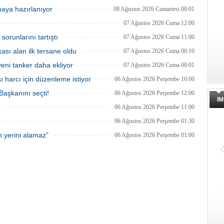
g Festival ve Cenova
faaliyetlerde kullanılmak üzere deniz ve
arası Tekne Fuarı'nda
göllerle buluşuyor. Müşterilerin
aya hazırlanıyor
08 Ağustos 2026 Cumartesi 00:01
çileriyle yeniden buluşmaya
taleplerine göre özel olarak tasarlanan
nıyor.
tekneler, donanım ve özelliklerine göre
07 Ağustos 2026 Cuma 12:00
şekillendirilerek teslim ediliyor.
runlarını tartıştı
07 Ağustos 2026 Cuma 11:00
ası alan ilk tersane oldu
07 Ağustos 2026 Cuma 00:10
eni tanker daha ekliyor
07 Ağustos 2026 Cuma 00:01
ı harcı için düzenleme istiyor
06 Ağustos 2026 Perşembe 16:00
şkanını seçti!
06 Ağustos 2026 Perşembe 12:00
IM
06 Ağustos 2026 Perşembe 11:00
06 Ağustos 2026 Perşembe 01:30
 yerini alamaz”
06 Ağustos 2026 Perşembe 01:00