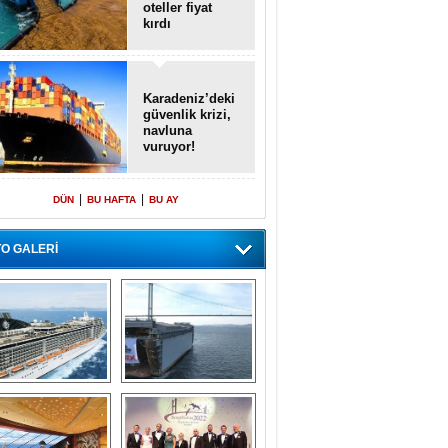
oteller fiyat
kırdı
Karadeniz’deki
güvenlik krizi,
navluna
vuruyor!
|
|
DÜN
BU HAFTA
BU AY
O GALERİ
emi içinde gemi” 
Dünyada tek! 
konsepti ile MSC 
Denizaltı yüzer 
Splendida
havuzu intikal 
seyrine başladı