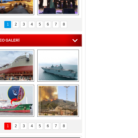
C'den 55 milyon 
5. Bosphorus Ship 
roluk turizm geliri 
Brokers Dinner, 
1
2
3
4
5
6
7
8
müjdesi
İstanbul’da yapıldı
EO GALERİ
eksan Tersanesi, 
TCG Anadolu, 
Başaran Bayrak 
tersane teknik 
tankerini suya 
seyrini tamamladı
indirdi
Göçmenlerin 
Milas’taki yangın 
imdadına Türk 
yeniden termik 
1
2
3
4
5
6
7
8
hipli MINA DENIZ 
santrallere doğru 
yetişti
ilerliyor