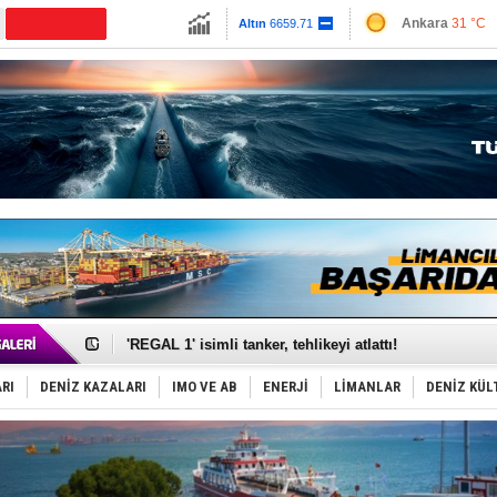
13779.39
Ankara
31 °C
CANLI YAYIN
Altın
6659.71
İzmir
36 °C
Dolar
47.6791
Antalya
32 °C
Euro
55.1258
Muğla
35 °C
Çanakkale
31 
Makine arızası yapan tanker, güvenli bölgeye çekildi
Dron saldırısına uğrayan Türk gemisi, Samsun'a getiri
'REGAL 1' isimli tanker, tehlikeyi atlattı!
Gemide 5 ton kokain yakalandı: Portekiz!
Yakıt barcı filosuna 2 yeni gemi katıldı
Rus İHA’ları, Alman gemisini vurdu!
RI
DENİZ KAZALARI
IMO VE AB
ENERJİ
LİMANLAR
DENİZ KÜL
Karadeniz’deki güvenlik krizi, navluna vuruyor!
Tatil hesabını yosun bozdu, oteller fiyat kırdı
Rusya, gölge filo tankerlerinde lider bayrak konumun
Enejota ticari destek gemisinden süperyata dönüştür
Denizcilik sektörü, Alsancak Limanı’ndan memnun