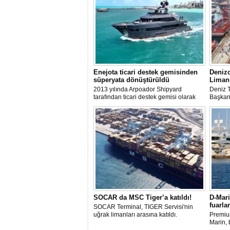
Enejota ticari destek gemisinden
Denizc
süperyata dönüştürüldü
Liman
2013 yılında Arpoador Shipyard
Deniz T
tarafından ticari destek gemisi olarak
Başkanı
inşa edilen Enejota explorer süperyata
yaptığı
dönüştürülerek sahibine teslim edildi.
baştan 
İlk gün
değişim
hızlı ş
SOCAR da MSC Tiger’a katıldı!
D-Mari
fuarla
SOCAR Terminal, TIGER Servisi'nin
uğrak limanları arasına katıldı.
Premiu
Marin,