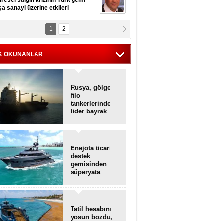
resel salgın krizinin Türk gemi
şa sanayi üzerine etkileri
1
2
pt. MESUT AZMİ GÖKSOY
lavuz kaptan kardeşlerime
hafen...
K OKUNANLAR
Rusya, gölge
filo
tankerlerinde
lider bayrak
konumunda
Enejota ticari
destek
gemisinden
süperyata
dönüştürüldü
Tatil hesabını
yosun bozdu,