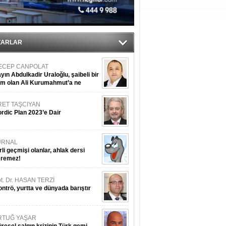
ıtlama!
’
ZARLAR
ECEP CANPOLAT
yın Abdulkadir Uraloğlu, şaibeli bir
im olan Ali Kurumahmut’a ne
nışıyorsunuz?
RET TAŞCIYAN
rdic Plan 2023’e Dair
URNAL
rli geçmişi olanlar, ahlak dersi
eremez!
t. Dr. HASAN TERZİ
ntrö, yurtta ve dünyada barıştır
RTUĞ YAŞAR