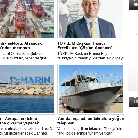
S
ilik sektörü, Alsancak
TÜRKLİM Başkanı Hamdi
ı’ndan memnun
Erçelik’ten ‘Çözüm Anahtarı’
icaret Odası İzmir Şubesi
TÜRKLİM Başkanı Hamdi Erçelik,
 Yusuf Öztürk, "Acenteliğini
"Türkiye'nin transit yüklerden aldığı payı
mız gemi sayesinde süreci
artırmak için kamu-özel sektör
sona takip etme fırsatı buldum.
eşgüdümünü güçlendirmeli; liman,
den itibaren hizmet anlayışındaki
demiryolu, kara yolu ve dijital altyapı
i hissettik. Operasyonlar çok
yatırımlarını bütüncül bir anlayışla
ekilde tamamlandı" dedi
hayata geçirmeliyiz" dedi.
L
n, Avrupa'nın tekne
Van’da inşa edilen teknelere yoğun
rına çıkarma yapacak
talep var
m marinaların seçkin markası D-
Van'da inşa edilen tekneler, Türkiye'nin
 bu yıl düzenlenecek Cannes
farklı bölgelerinde turizm ve ticari