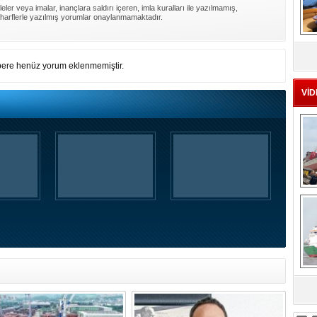
ler veya imalar, inançlara saldırı içeren, imla kuralları ile yazılmamış,
harflerle yazılmış yorumlar onaylanmamaktadır.
MS
eu
ere henüz yorum eklenmemiştir.
VİD
Ç
sa