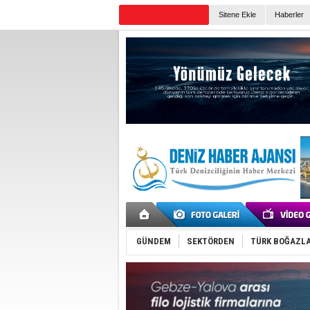
TURKISH MARITIME
Sitene Ekle
Haberler
Günün Haberleri
GÜNDEM
SEKTÖRDEN
TÜRK BOĞAZLA