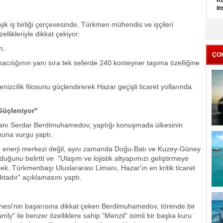
Kü
in
ik iş birliği çerçevesinde, Türkmen mühendis ve işçileri
K
llikleriyle dikkat çekiyor:
Kı
it
n.
ÇO
ılığının yanı sıra tek seferde 240 konteyner taşıma özelliğine
izcilik filosunu güçlendirerek Hazar geçişli ticaret yollarında
Güçleniyor"
anı Serdar Berdimuhamedov, yaptığı konuşmada ülkesinin
muna vurgu yaptı.
r enerji merkezi değil, aynı zamanda Doğu-Batı ve Kuzey-Güney
s olduğunu belirtti ve "Ulaşım ve lojistik altyapımızı geliştirmeye
k. Türkmenbaşı Uluslararası Limanı, Hazar'ın en kritik ticaret
ktadır" açıklamasını yaptı.
anesi'nin başarısına dikkat çeken Berdimuhamedov, törende bir
y" ile benzer özelliklere sahip “Menzil” isimli bir başka kuru