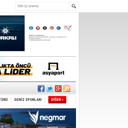
°C
ldi!
TÜRÜ
DENİZ SPORLARI
DİĞER »
da
üldü