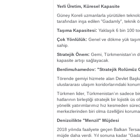
Yerli Üretim, Küresel Kapasite
Güney Koreli uzmanlarla yürütülen teknoloj
tarafından inşa edilen "Gadamly", teknik öze
Taşıma Kapasitesi:
Yaklaşık 6 bin 100 to
Çok Yönlülük:
Genel ve dökme yük taşımac
sahip.
Stratejik Önem:
Gemi, Türkmenistan’ın den
kapasite artışı sağlayacak.
Berdimuhamedov: "Stratejik Rolümüz 
Törende gemiyi hizmete alan Devlet Başk
uluslararası ulaşım koridorlarındaki konu
Türkmen lider, Türkmenistan’ın sadece bi
hatlarının birleştiği stratejik bir lojistik ü
yönelik yatırımlarımız hız kesmeden sürece
merkezlerinden biri olma özelliğini koruma
Denizcilikte "Menzil" Müjdesi
2018 yılında faaliyete geçen Balkan Ters
müjde daha verdi. Yıl sonuna kadar "Gadaml