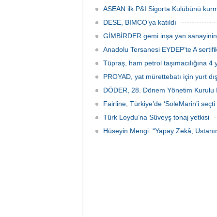
Yachtin
Uluslar
ASEAN ilk P&I Sigorta Kulübünü kurm
ziyaret
DESE, BIMCO’ya katıldı
hazırla
GİMBİRDER gemi inşa yan sanayinin so
Anadolu Tersanesi EYDEP’te A sertifik
Tüpraş, ham petrol taşımacılığına 4 y
PROYAD, yat mürettebatı için yurt dış
DÖDER, 28. Dönem Yönetim Kurulu Ba
Fairline, Türkiye’de ‘SoleMarin’i seçti
Türk Loydu’na Süveyş tonaj yetkisi
Hüseyin Mengi: “Yapay Zekâ, Ustanın