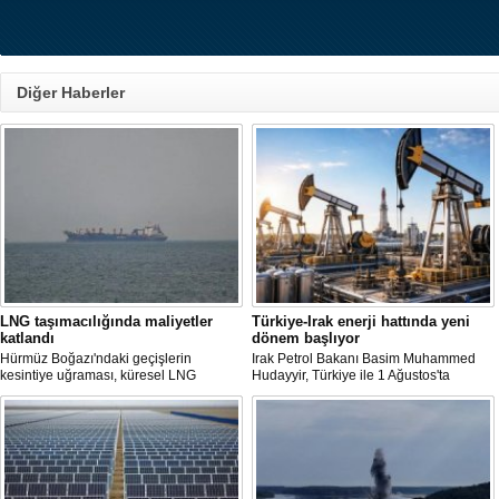
Diğer Haberler
LNG taşımacılığında maliyetler
Türkiye-Irak enerji hattında yeni
katlandı
dönem başlıyor
Hürmüz Boğazı'ndaki geçişlerin
Irak Petrol Bakanı Basim Muhammed
kesintiye uğraması, küresel LNG
Hudayyir, Türkiye ile 1 Ağustos'ta
arzında aksamalara yol açarken sefer
imzalanan anlaşma kapsamında günlük
sürelerini uzattı ve gemi kiralama ile
petrol ihracatının 700 bin varilin üzerine
deniz yakıtı maliyetlerini 2022 enerji
çıkarılmasının hedeflendiğini açıkladı.
krizinden bu yana en yüksek seviyelere
Mevcut petrol mutabakatlarının bir yıl
çıkardı.
uzatıldığını belirten Hudayyir, bu süreçte
uzun vadeli bir çerçeve anlaşmanın
hazırlanacağını bildirdi.