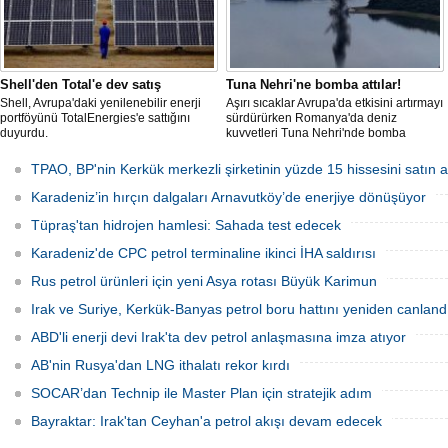
Shell'den Total'e dev satış
Tuna Nehri'ne bomba attılar!
Shell, Avrupa'daki yenilenebilir enerji
Aşırı sıcaklar Avrupa'da etkisini artırmayı
portföyünü TotalEnergies'e sattığını
sürdürürken Romanya'da deniz
duyurdu.
kuvvetleri Tuna Nehri'nde bomba
patlattı.
TPAO, BP'nin Kerkük merkezli şirketinin yüzde 15 hissesini satın a
Karadeniz’in hırçın dalgaları Arnavutköy’de enerjiye dönüşüyor
Tüpraş'tan hidrojen hamlesi: Sahada test edecek
Karadeniz'de CPC petrol terminaline ikinci İHA saldırısı
Rus petrol ürünleri için yeni Asya rotası Büyük Karimun
Irak ve Suriye, Kerkük-Banyas petrol boru hattını yeniden canland
ABD'li enerji devi Irak'ta dev petrol anlaşmasına imza atıyor
AB'nin Rusya'dan LNG ithalatı rekor kırdı
SOCAR’dan Technip ile Master Plan için stratejik adım
Bayraktar: Irak'tan Ceyhan'a petrol akışı devam edecek