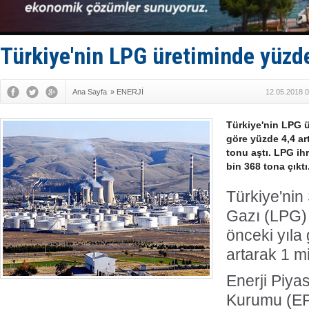
Fairline, T
Baltık Deni
Runit kubb
Limana dad
Türkiye'nin LPG üretiminde yüzde
Türk Loydu
Ana Sayfa
»
ENERJİ
12.05.2018 0
Türkiye'nin LPG ür
göre yüzde 4,4 art
tonu aştı. LPG ihr
bin 368 tona çıktı
Türkiye'nin 
Gazı (LPG) 
önceki yıla
artarak 1 mi
Enerji Piy
Kurumu (EP