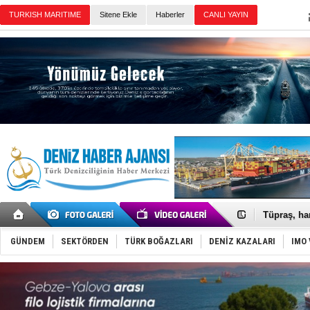
Sitene Ekle
Haberler
Günün Haberleri
Anadolu Te
Derince, I
Tüpraş, ha
İTU AUV, D
LNG taşıma
GÜNDEM
SEKTÖRDEN
TÜRK BOĞAZLARI
DENİZ KAZALARI
IMO 
PROYAD, yat
Türkiye-Ir
Türk Armat
Deniz turi
DÖDER, 28.