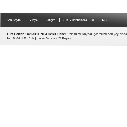
|
|
|
|
Ana Sayfa
Künye
İletişim
Sık Kullanılanlara Ekle
RSS
Tüm Hakları Saklıdır © 2004 Deniz Haber
| İzinsiz ve kaynak gösterilmeden yayınlan
Tel : 0544 880 87 87 |
Haber Scripti
:
CM Bilişim