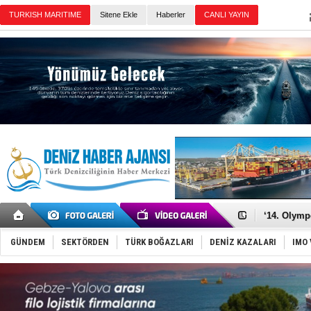
TURKISH MARITIME
Sitene Ekle
Haberler
CANLI YAYIN
Günün Haberleri
Denizcilik
Türkiye’den
‘14. Olymp
Taksi Botla
TÜRKLİM Ba
GÜNDEM
SEKTÖRDEN
TÜRK BOĞAZLARI
DENİZ KAZALARI
IMO 
SOCAR da M
Türkiye'nin
Dünyanın e
Hürmüz’de
Rusya'nın g