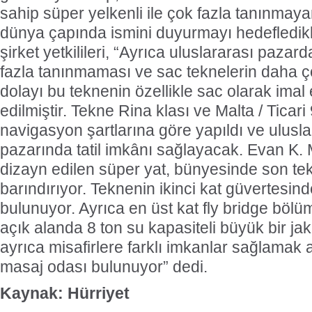
sahip süper yelkenli ile çok fazla tanınmay
dünya çapında ismini duyurmayı hedefledikle
şirket yetkilileri, “Ayrıca uluslararası pazar
fazla tanınmaması ve sac teknelerin daha ç
dolayı bu teknenin özellikle sac olarak imal 
edilmiştir. Tekne Rina klası ve Malta / Ticari 9
navigasyon şartlarına göre yapıldı ve ulusla
pazarında tatil imkânı sağlayacak. Evan K. 
dizayn edilen süper yat, bünyesinde son tekn
barındırıyor. Teknenin ikinci kat güvertesi
bulunuyor. Ayrıca en üst kat fly bridge bö
açık alanda 8 ton su kapasiteli büyük bir j
ayrıca misafirlere farklı imkanlar sağlamak 
masaj odası bulunuyor” dedi.
Kaynak: Hürriyet