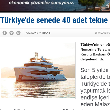
Keşfedildi
D-Marin, A
Van’da inş
ASEAN ilk 
Türkiye’de senede 40 adet tekne 
TAYK - Eke
Ana Sayfa
»
TEKNE
16.04.2018 0
Türkiye’nin en bü
Numarine Tersane
Kurulu Başkanı Ö
değerlendirdi.
Son 5 yıldı
taleplerde 
Türkiye’de 
yaptırmak i
endişe içer
eden Malaz,