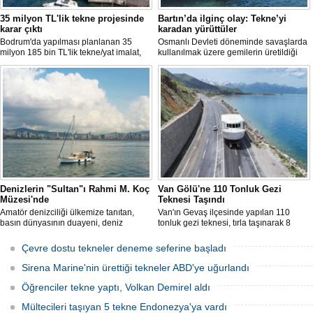
35 milyon TL'lik tekne projesinde
Bartın’da ilginç olay: Tekne’yi
karar çıktı
karadan yürüttüler
Bodrum'da yapılması planlanan 35
Osmanlı Devleti döneminde savaşlarda
milyon 185 bin TL'lik tekne/yat imalat,
kullanılmak üzere gemilerin üretildiği
bakım-onarım ve çekek yeri projesinde
Bartın’ın Kurucaşile ilçesinde üretilen 11
ÇED süreci sonlandırıldı. Bakanlık,
metrelik tekne adeta karadan yürütüldü.
başvuru dosyasının yasal süre
Dağları, tepeleri aşan balıkçı teknesi,
içerisinde yeniden sunulmaması
evlerin de bulunduğu dar ve virajlı
üzerine süreci kapattı.
sokaklarda süren 3 saatlik yolculun
ardından denize kavuştu.
Denizlerin "Sultan"ı Rahmi M. Koç
Van Gölü'ne 110 Tonluk Gezi
Müzesi'nde
Teknesi Taşındı
Amatör denizciliği ülkemize tanıtan,
Van'ın Gevaş ilçesinde yapılan 110
basın dünyasının duayeni, deniz
tonluk gezi teknesi, tırla taşınarak 8
sevdalısı Necati Zincirkıran’a ait Sultan
saatte Van Gölü'ne ulaştırıldı.
isimli klasik yelkenli, Klasik Tekneler
Çevre dostu tekneler deneme seferine başladı
Platformu tarafından düzenlenen
“Yedinci Klasik Tekneler Buluşması’’
Sirena Marine'nin ürettiği tekneler ABD'ye uğurlandı
kapsamında gerçekleştirilen törenle
Rahmi M. Koç Müzesi Denizcilik
Öğrenciler tekne yaptı, Volkan Demirel aldı
Koleksiyonu’na katıldı.
Mültecileri taşıyan 5 tekne Endonezya'ya vardı