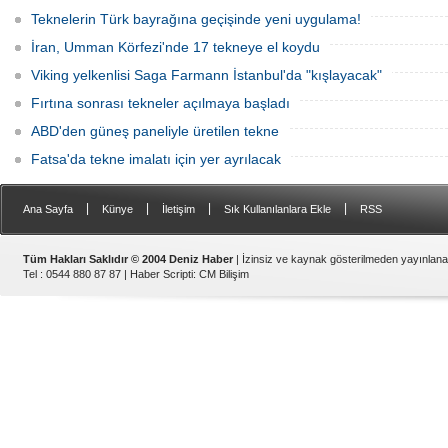
Teknelerin Türk bayrağına geçişinde yeni uygulama!
İran, Umman Körfezi'nde 17 tekneye el koydu
Viking yelkenlisi Saga Farmann İstanbul'da "kışlayacak"
Fırtına sonrası tekneler açılmaya başladı
ABD'den güneş paneliyle üretilen tekne
Fatsa'da tekne imalatı için yer ayrılacak
|
|
|
|
Ana Sayfa
Künye
İletişim
Sık Kullanılanlara Ekle
RSS
Tüm Hakları Saklıdır © 2004 Deniz Haber
| İzinsiz ve kaynak gösterilmeden yayınlan
Tel : 0544 880 87 87 |
Haber Scripti
:
CM Bilişim