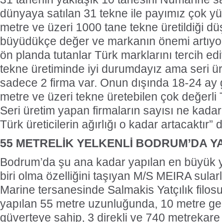
dünyaya satılan 31 tekne ile payımız çok 
metre ve üzeri 1000 tane tekne üretildiği d
büyüdükçe değer ve markanın önemi artıyor. 
ön planda tutanlar Türk marklarını tercih ed
tekne üretiminde iyi durumdayız ama seri ü
sadece 2 firma var. Onun dışında 18-24 ay 
metre ve üzeri tekne üretebilen çok değerli 
Seri üretim yapan firmaların sayısı ne kada
Türk üreticilerin ağırlığı o kadar artacaktır”
55 METRELİK YELKENLİ BODRUM’DA YA
Bodrum’da şu ana kadar yapılan en büyük ye
biri olma özelliğini taşıyan M/S MEIRA sular
Marine tersanesinde Salmakis Yatçılık filo
yapılan 55 metre uzunluğunda, 10 metre geni
güverteye sahip, 3 direkli ve 740 metrekar