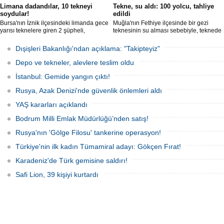
Limana dadandılar, 10 tekneyi
Tekne, su aldı: 100 yolcu, tahliye
soydular!
edildi
Bursa'nın İznik ilçesindeki limanda gece
Muğla'nın Fethiye ilçesinde bir gezi
yarısı teknelere giren 2 şüpheli,
teknesinin su alması sebebiyle, teknede
elektronik cihazlar ve değerli eşyalar
bulunan 100 yolcu tahliye edildi,
çaldı. Olay, güvenlik kameralarına
teknenin batmaması için bölgede
Dışişleri Bakanlığı'ndan açıklama: "Takipteyiz"
yansıdı, tekne sahiplerinin ihbarıyla
kurtarma çalışması başlatıldı.
jandarma inceleme başlattı.
Depo ve tekneler, alevlere teslim oldu
İstanbul: Gemide yangın çıktı!
Rusya, Azak Denizi'nde güvenlik önlemleri aldı
YAŞ kararları açıklandı
Bodrum Milli Emlak Müdürlüğü’nden satış!
Rusya'nın 'Gölge Filosu' tankerine operasyon!
Türkiye'nin ilk kadın Tümamiral adayı: Gökçen Fırat!
Karadeniz'de Türk gemisine saldırı!
Safi Lion, 39 kişiyi kurtardı