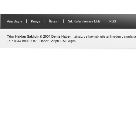
|
|
|
|
Ana Sayfa
Künye
İletişim
Sık Kullanılanlara Ekle
RSS
Tüm Hakları Saklıdır © 2004 Deniz Haber
| İzinsiz ve kaynak gösterilmeden yayınlan
Tel : 0544 880 87 87 |
Haber Scripti
:
CM Bilişim