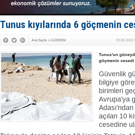
Limana dad
Türk Loydu
Hüseyin Me
Hat-San Te
Tunus kıyılarında 6 göçmenin ce
Med Marine
Ana Sayfa
»
GÜNDEM
25.08.2018 
Tunus'un güneydo
göçmenin cesedi
Güvenlik gü
bilgiye göre
birimleri g
Avrupa'ya g
Adası'ndan 
açılan 10 ki
cesedine ul