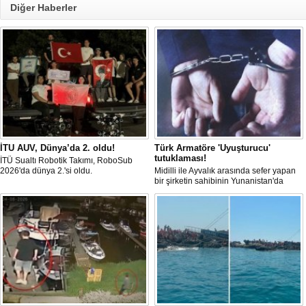
Diğer Haberler
İTU AUV, Dünya’da 2. oldu!
Türk Armatöre 'Uyuşturucu'
tutuklaması!
İTÜ Sualtı Robotik Takımı, RoboSub
2026'da dünya 2.'si oldu.
Midilli ile Ayvalık arasında sefer yapan
bir şirketin sahibinin Yunanistan'da
tutuklandığı bildirildi.