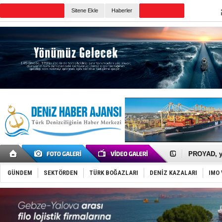
Sitene Ekle
Haberler
Günün Haberleri
İTU AUV, D
LNG taşıma
PROYAD, yat
Türkiye-Ir
Türk Armat
GÜNDEM
SEKTÖRDEN
TÜRK BOĞAZLARI
DENİZ KAZALARI
IMO 
Deniz turi
DÖDER, 28.
Fairline, T
Baltık Deni
Runit kubb