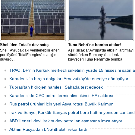
krizinden bu yana en yüksek seviyelere
Mevcut petrol mutabakatlarının bir yıl
çıkardı.
uzatıldığını belirten Hudayyir, bu süreçte
uzun vadeli bir çerçeve anlaşmanın
hazırlanacağını bildirdi.
Shell'den Total'e dev satış
Tuna Nehri'ne bomba attılar!
Shell, Avrupa'daki yenilenebilir enerji
Aşırı sıcaklar Avrupa'da etkisini artırmayı
portföyünü TotalEnergies'e sattığını
sürdürürken Romanya'da deniz
duyurdu.
kuvvetleri Tuna Nehri'nde bomba
patlattı.
TPAO, BP'nin Kerkük merkezli şirketinin yüzde 15 hissesini satın a
Karadeniz’in hırçın dalgaları Arnavutköy’de enerjiye dönüşüyor
Tüpraş'tan hidrojen hamlesi: Sahada test edecek
Karadeniz'de CPC petrol terminaline ikinci İHA saldırısı
Rus petrol ürünleri için yeni Asya rotası Büyük Karimun
Irak ve Suriye, Kerkük-Banyas petrol boru hattını yeniden canland
ABD'li enerji devi Irak'ta dev petrol anlaşmasına imza atıyor
AB'nin Rusya'dan LNG ithalatı rekor kırdı