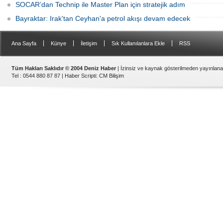
SOCAR’dan Technip ile Master Plan için stratejik adım
Bayraktar: Irak'tan Ceyhan'a petrol akışı devam edecek
|
|
|
|
Ana Sayfa
Künye
İletişim
Sık Kullanılanlara Ekle
RSS
Tüm Hakları Saklıdır © 2004 Deniz Haber
| İzinsiz ve kaynak gösterilmeden yayınlan
Tel : 0544 880 87 87 |
Haber Scripti
:
CM Bilişim