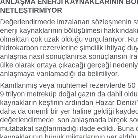
ANLAŞMA ENERJİ KAYNAKLARININ BÖ
NETLEŞTİRMİYOR
Değerlendirmede imzalanan sözleşmenin str
enerji kaynaklarının bölüşülmesi hakkındak
olmaktan çok uzak olduğu vurgulanıyor. Ru
hidrokarbon rezervlerine şimdilik ihtiyaç d
anlaşma nasıl sonuçlanırsa sonuçlansın İr
ülke olarak ortaya çıkacağı gerçeği nedeniy
anlaşmaya varılamadığı da belirtiliyor.
Kanıtlanmış veya muhtemel rezervlerde 50 mi
9 trilyon metreküp doğal gazın da dahil oldu
kaynakların keşfinin ardından Hazar Deniz
daha da önemli bir yer haline geldiği kayded
değerlendirmede, son anlaşmada birçok sor
mutabakat sağlanmadığı ifade edildi. Buna ö
kaynaklarının büyük miktarlarının yer aldığı