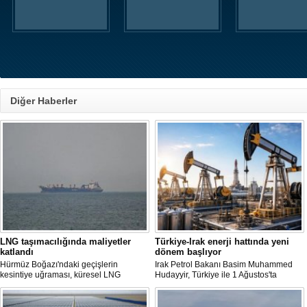
Diğer Haberler
LNG taşımacılığında maliyetler
Türkiye-Irak enerji hattında yeni
katlandı
dönem başlıyor
Hürmüz Boğazı'ndaki geçişlerin
Irak Petrol Bakanı Basim Muhammed
kesintiye uğraması, küresel LNG
Hudayyir, Türkiye ile 1 Ağustos'ta
arzında aksamalara yol açarken sefer
imzalanan anlaşma kapsamında günlük
sürelerini uzattı ve gemi kiralama ile
petrol ihracatının 700 bin varilin üzerine
deniz yakıtı maliyetlerini 2022 enerji
çıkarılmasının hedeflendiğini açıkladı.