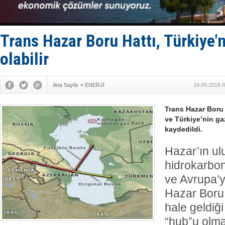
Limana dad
Türk Loydu
Hüseyin Me
Hat-San Te
Trans Hazar Boru Hattı, Türkiye'
Med Marine
olabilir
Ana Sayfa
»
ENERJİ
24.09.2018 0
Trans Hazar Boru
ve Türkiye’nin ga
kaydedildi.
Hazar’ın ul
hidrokarbon
ve Avrupa’y
Hazar Boru
hale geldiğ
“hub”u olma 