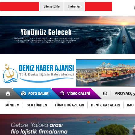
TURKISH MARITIME
Sitene Ekle
Haberler
CANLI YAYIN
Günün Haberleri
İTU AUV, D
LNG taşıma
PROYAD, yat
Türkiye-Ir
Türk Armat
GÜNDEM
SEKTÖRDEN
TÜRK BOĞAZLARI
DENİZ KAZALARI
IMO 
Deniz turi
DÖDER, 28.
Fairline, T
Baltık Deni
Runit kubb