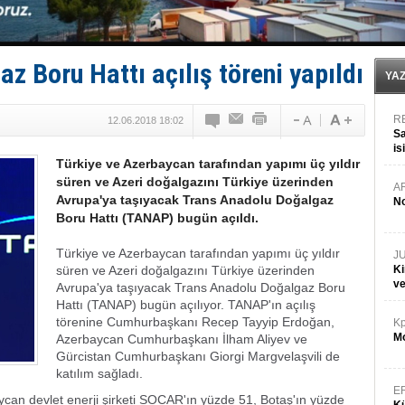
GİMBİRDER gemi inşa yan sanayinin sorunlarını tartış
35 milyon TL'lik tekne projesinde karar çıktı
İnsansız cankurtaran ihalesini BlueForge kazandı
Yüzyıl sonra ilk kez dünyaya açılan gizemli ada!
z Boru Hattı açılış töreni yapıldı
Anadolu Tersanesi EYDEP’te A sertifikası alan ilk ter
YA
R
12.06.2018 18:02
Sa
is
Türkiye ve Azerbaycan tarafından yapımı üç yıldır
da
süren ve Azeri doğalgazını Türkiye üzerinden
A
Avrupa'ya taşıyacak Trans Anadolu Doğalgaz
No
Boru Hattı (TANAP) bugün açıldı.
Türkiye ve Azerbaycan tarafından yapımı üç yıldır
J
süren ve Azeri doğalgazını Türkiye üzerinden
Ki
v
Avrupa'ya taşıyacak Trans Anadolu Doğalgaz Boru
Hattı (TANAP) bugün açılıyor. TANAP'ın açılış
törenine Cumhurbaşkanı Recep Tayyip Erdoğan,
Kp
Mo
Azerbaycan Cumhurbaşkanı İlham Aliyev ve
Gürcistan Cumhurbaşkanı Giorgi Margvelaşvili de
katılım sağladı.
E
can devlet enerji şirketi SOCAR'ın yüzde 51, Botaş'ın yüzde