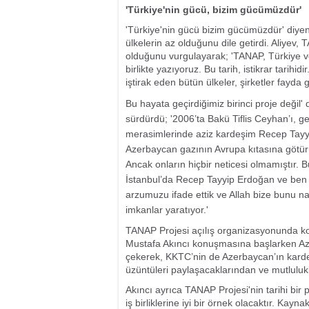
'Türkiye'nin gücü, bizim gücümüzdür'
'Türkiye'nin gücü bizim gücümüzdür' diyen
ülkelerin az olduğunu dile getirdi. Aliyev,
olduğunu vurgulayarak; 'TANAP, Türkiye ve 
birlikte yazıyoruz. Bu tarih, istikrar tarihid
iştirak eden bütün ülkeler, şirketler fayda g
Bu hayata geçirdiğimiz birinci proje değil
sürdürdü; '2006’ta Bakü Tiflis Ceyhan’ı, g
merasimlerinde aziz kardeşim Recep Tayyip 
Azerbaycan gazının Avrupa kıtasına götürül
Ancak onların hiçbir neticesi olmamıştır.
İstanbul’da Recep Tayyip Erdoğan ve be
arzumuzu ifade ettik ve Allah bize bunu na
imkanlar yaratıyor.'
TANAP Projesi açılış organizasyonunda 
Mustafa Akıncı konuşmasına başlarken Az
çekerek, KKTC’nin de Azerbaycan’ın kard
üzüntüleri paylaşacaklarından ve mutlulukl
Akıncı ayrıca TANAP Projesi'nin tarihi bir
iş birliklerine iyi bir örnek olacaktır. K