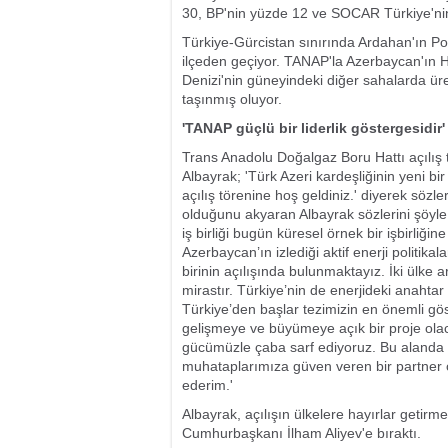
30, BP'nin yüzde 12 ve SOCAR Türkiye'ni
Türkiye-Gürcistan sınırında Ardahan'ın P
ilçeden geçiyor. TANAP'la Azerbaycan'ın 
Denizi'nin güneyindeki diğer sahalarda ür
taşınmış oluyor.
'TANAP güçlü bir liderlik göstergesidir'
Trans Anadolu Doğalgaz Boru Hattı açılış 
Albayrak; 'Türk Azeri kardeşliğinin yeni b
açılış törenine hoş geldiniz.' diyerek sözle
olduğunu akyaran Albayrak sözlerini şöyl
iş birliği bugün küresel örnek bir işbirliği
Azerbaycan’ın izlediği aktif enerji politika
birinin açılışında bulunmaktayız. İki ülke
mirastır. Türkiye’nin de enerjideki anahta
Türkiye’den başlar tezimizin en önemli gös
gelişmeye ve büyümeye açık bir proje olacak
gücümüzle çaba sarf ediyoruz. Bu alanda 
muhataplarımıza güven veren bir partner 
ederim.'
Albayrak, açılışın ülkelere hayırlar geti
Cumhurbaşkanı İlham Aliyev'e bıraktı.