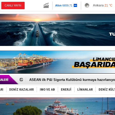
13779.39
Ankara
21 °C
Altın
6659.71
İzmir
26 °C
Dolar
47.6791
Antalya
26 °C
Euro
55.1258
Muğla
20 °C
Çanakkale
23 
D-Marin, Avrupa'nın tekne fuarlarına çıkarma yapacak
Van’da inşa edilen teknelere yoğun talep var
ASEAN ilk P&I Sigorta Kulübünü kurmaya hazırlanıyo
TAYK - Eker Olympos Regatta'da ilk start!
İstanbul ve Çanakkale: 6 ayda 40.000 gemi
RI
DENİZ KAZALARI
IMO VE AB
ENERJİ
LİMANLAR
DENİZ KÜL
TEKNOFEST ‘Mavi Vatan’ ziyaretçi kayıtları başladı!
Tersane işçilerinin direnişi, kazanımla sonuçlandı
İngiliz aktivistler, gemide mahsur kaldı!
FESCO, Karadeniz'de yeni sevkiyat taleplerini durdur
DESE, BIMCO’ya katıldı