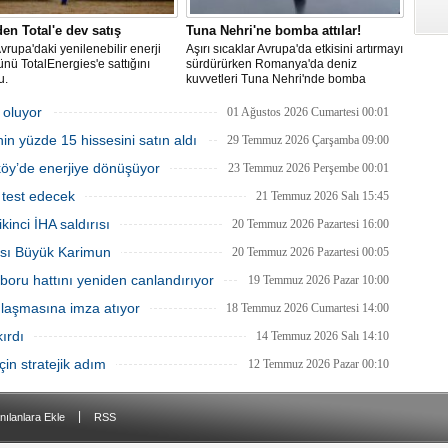
den Total'e dev satış
Tuna Nehri'ne bomba attılar!
Avrupa'daki yenilenebilir enerji
Aşırı sıcaklar Avrupa'da etkisini artırmayı
ünü TotalEnergies'e sattığını
sürdürürken Romanya'da deniz
u.
kuvvetleri Tuna Nehri'nde bomba
patlattı.
 oluyor
01 Ağustos 2026 Cumartesi 00:01
in yüzde 15 hissesini satın aldı
29 Temmuz 2026 Çarşamba 09:00
tköy’de enerjiye dönüşüyor
23 Temmuz 2026 Perşembe 00:01
 test edecek
21 Temmuz 2026 Salı 15:45
inci İHA saldırısı
20 Temmuz 2026 Pazartesi 16:00
tası Büyük Karimun
20 Temmuz 2026 Pazartesi 00:05
boru hattını yeniden canlandırıyor
19 Temmuz 2026 Pazar 10:00
anlaşmasına imza atıyor
18 Temmuz 2026 Cumartesi 14:00
ırdı
14 Temmuz 2026 Salı 14:10
in stratejik adım
12 Temmuz 2026 Pazar 00:10
|
nılanlara Ekle
RSS