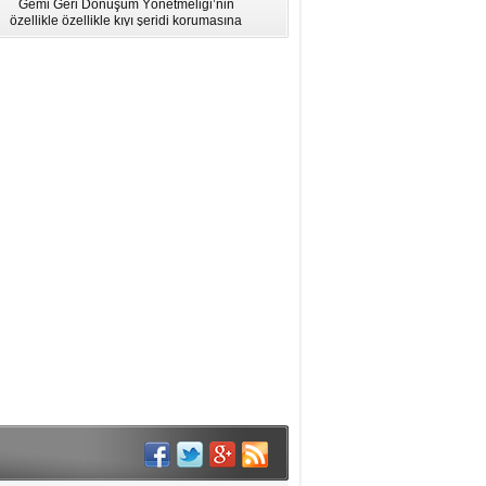
Gemi Geri Dönüşüm Yönetmeliği’nin
için Bölgesel Eğitim” Çalıştayı
özellikle özellikle kıyı şeridi korumasına
İstanbul'da düzenlendi.
ilişkin hükümlere uymadığı için AB
listesinden çıkarıldı.