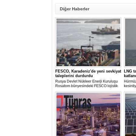
Diğer Haberler
FESCO, Karadeniz'de yeni sevkiyat
LNG ta
taleplerini durdurdu
katlan
Rusya Devlet Nükleer Enerji Kuruluşu
Hürmüz
Rosatom bünyesindeki FESCO lojistik
kesinti
şirketi, Karadeniz üzerinden yapılacak
arzında
sevkiyatlara ilişkin yeni taleplerin
süreler
kabulünü geçici olarak durdurdu.
deniz y
krizind
çıkardı.