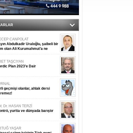
tı
sane oldu
ZARLAR
ECEP CANPOLAT
yın Abdulkadir Uraloğlu, şaibeli bir
im olan Ali Kurumahmut’a ne
nışıyorsunuz?
RET TAŞCIYAN
rdic Plan 2023’e Dair
URNAL
rli geçmişi olanlar, ahlak dersi
eremez!
t. Dr. HASAN TERZİ
ntrö, yurtta ve dünyada barıştır
RTUĞ YAŞAR