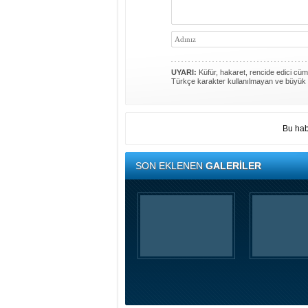
UYARI:
Küfür, hakaret, rencide edici cümle
Türkçe karakter kullanılmayan ve büyük 
Bu hab
SON EKLENEN
GALERİLER