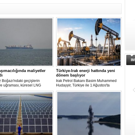
IM
şımacılığında maliyetler
Türkiye-Irak enerji hattında yeni
dı
dönem başlıyor
 Boğazı'ndaki geçişlerin
Irak Petrol Bakanı Basim Muhammed
ye uğraması, küresel LNG
Hudayyir, Türkiye ile 1 Ağustos'ta
 aksamalara yol açarken sefer
imzalanan anlaşma kapsamında günlük
ini uzattı ve gemi kiralama ile
petrol ihracatının 700 bin varilin üzerine
akıtı maliyetlerini 2022 enerji
çıkarılmasının hedeflendiğini açıkladı.
en bu yana en yüksek seviyelere
Mevcut petrol mutabakatlarının bir yıl
uzatıldığını belirten Hudayyir, bu süreçte
uzun vadeli bir çerçeve anlaşmanın
hazırlanacağını bildirdi.