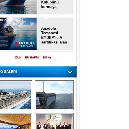
Kulübünü
kurmaya
hazırlanıyor
Anadolu
Tersanesi
EYDEP’te A
sertifikası alan
ilk tersane oldu
|
|
DÜN
BU HAFTA
BU AY
O GALERİ
emi içinde gemi” 
Dünyada tek! 
konsepti ile MSC 
Denizaltı yüzer 
Splendida
havuzu intikal 
seyrine başladı