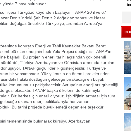
Kü
n yüzde 7 payı bulunuyor.
in
osof ilçesi Türkgözü köyünden başlayan TANAP 20 il ve 67
K
Hazar Denizi'ndeki Şah Deniz 2 doğalgaz sahası ve Hazar
Kı
etilen doğalgaz öncelikle Türkiye'ye, ardından Avrupa'ya
it
ÇO
töreninde konuşan Enerji ve Tabii Kaynaklar Bakanı Berat
ir sembolü olan enerjinin İpek Yolu Projesi dediğimiz TANAP’ın
rine başladı. Bu projenin enerji tarihi açısından çok önemli
e sürdürdü; 'Türkiye Azerbaycan ve Gürcistan arasında kurulan
ne dönüşüyor. TANAP güçlü liderlik göstergesidir. Türkiye ve
larının bir yansımasıdır. Yüz yılımızın en önemli projelerinden
 arasındaki hakiki dostluğun geleceğe bırakacağı en büyük
r ülke konumumuzu pekiştirecektir. Avrupa'nın enerji arz güvenliği
tergesi olacaktır. TANAP başka ülkelerin de katılımıyla
tır. Biz herkes için enerji diyoruz. İşbirliğinin artması için tüm
geleceğe uzanan enerji politikalarıyla her zaman
olduk. Bu tarihi projede büyük emeği geçenlere teşekkür
rmesini temennisinde bulunarak kürsüyü Azerbaycan