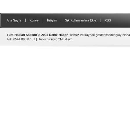
|
|
|
|
Ana Sayfa
Künye
İletişim
Sık Kullanılanlara Ekle
RSS
Tüm Hakları Saklıdır © 2004 Deniz Haber
| İzinsiz ve kaynak gösterilmeden yayınlan
Tel : 0544 880 87 87 |
Haber Scripti
:
CM Bilişim