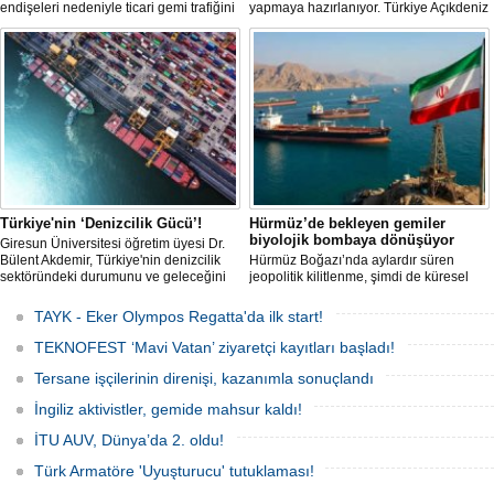
endişeleri nedeniyle ticari gemi trafiğini
yapmaya hazırlanıyor. Türkiye Açıkdeniz
kısıtlamaya başladı. Bu durum,
Yarış Kulübü (TAYK), Türkiye Yelken
bölgedeki gıda güvenliğini tehdit ediyor.
Federasyonu ve Eker Süt Ürünleri iş
birliğiyle hayata geçirilecek olan 14.
TAYK - Eker Olympos Regatta, 7
Ağustos'ta start alacak ve 16 Ağustos'a
kadar deniz tutkunlarını bir araya
getirecek.
Türkiye'nin ‘Denizcilik Gücü’!
Hürmüz’de bekleyen gemiler
biyolojik bombaya dönüşüyor
Giresun Üniversitesi öğretim üyesi Dr.
Bülent Akdemir, Türkiye'nin denizcilik
Hürmüz Boğazı’nda aylardır süren
sektöründeki durumunu ve geleceğini
jeopolitik kilitlenme, şimdi de küresel
değerlendirdi.
ölçekte bir çevre felaketinin kapısını
aralamış olabilir. Sıcak sularda
TAYK - Eker Olympos Regatta'da ilk start!
hareketsiz bekleyen binden fazla gemi,
istilacı deniz canlıları için devasa bir
TEKNOFEST ‘Mavi Vatan’ ziyaretçi kayıtları başladı!
üreme merkezine dönüşmüş durumda.
Tersane işçilerinin direnişi, kazanımla sonuçlandı
İngiliz aktivistler, gemide mahsur kaldı!
İTU AUV, Dünya’da 2. oldu!
Türk Armatöre 'Uyuşturucu' tutuklaması!