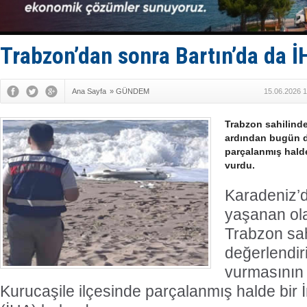
Keşfedildi
D-Marin, A
Van’da inş
ASEAN ilk 
Trabzon’dan sonra Bartın’da da İ
TAYK - Eke
Ana Sayfa
»
GÜNDEM
15.06.2026 1
Trabzon sahilinde
ardından bugün de
parçalanmış halde
vurdu.
Karadeniz’d
yaşanan ola
Trabzon sah
değerlendir
vurmasının 
Kurucaşile ilçesinde parçalanmış halde bir