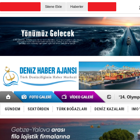
TURKISH MARITIME
Sitene Ekle
Haberler
CANLI YAYIN
Günün Haberleri
Denizcilik
Türkiye’den
‘14. Olymp
Taksi Botla
TÜRKLİM Ba
GÜNDEM
SEKTÖRDEN
TÜRK BOĞAZLARI
DENİZ KAZALARI
IMO 
SOCAR da M
Türkiye'nin
Dünyanın e
Hürmüz’de
Rusya'nın g