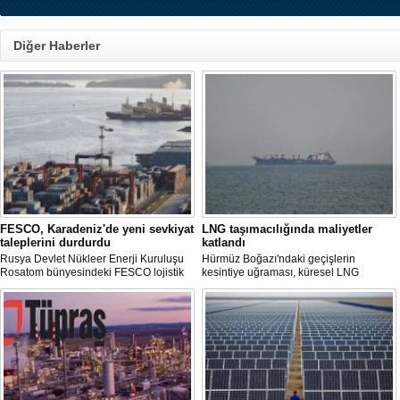
Diğer Haberler
FESCO, Karadeniz'de yeni sevkiyat
LNG taşımacılığında maliyetler
taleplerini durdurdu
katlandı
Rusya Devlet Nükleer Enerji Kuruluşu
Hürmüz Boğazı'ndaki geçişlerin
Rosatom bünyesindeki FESCO lojistik
kesintiye uğraması, küresel LNG
şirketi, Karadeniz üzerinden yapılacak
arzında aksamalara yol açarken sefer
sevkiyatlara ilişkin yeni taleplerin
sürelerini uzattı ve gemi kiralama ile
kabulünü geçici olarak durdurdu.
deniz yakıtı maliyetlerini 2022 enerji
krizinden bu yana en yüksek seviyelere
çıkardı.