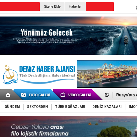
TURKISH MARITIME
Sitene Ekle
Haberler
CANLI YAYIN
Günün Haberleri
Dünyanın e
Hürmüz’de
Rusya'nın g
Keşfedildi
D-Marin, A
GÜNDEM
SEKTÖRDEN
TÜRK BOĞAZLARI
DENİZ KAZALARI
IMO 
Van’da inş
ASEAN ilk 
TAYK - Eke
İstanbul v
TEKNOFEST 