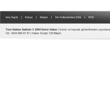
|
|
|
|
Ana Sayfa
Künye
İletişim
Sık Kullanılanlara Ekle
RSS
Tüm Hakları Saklıdır © 2004 Deniz Haber
| İzinsiz ve kaynak gösterilmeden yayınlan
Tel : 0544 880 87 87 |
Haber Scripti
:
CM Bilişim