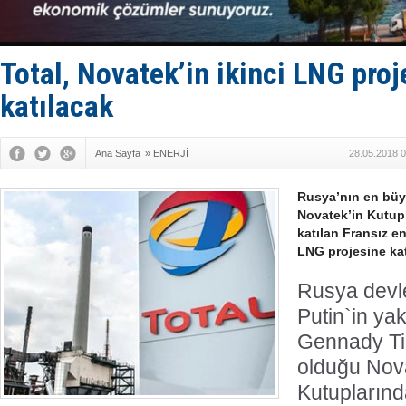
Tersane işç
İngiliz akt
FESCO, Kar
DESE, BIMC
Total, Novatek’in ikinci LNG proj
GİMBİRDER 
katılacak
Ana Sayfa
»
ENERJİ
28.05.2018 0
Rusya’nın en büyü
Novatek’in Kutup
katılan Fransız ene
LNG projesine kat
Rusya devle
Putin`in ya
Gennady Ti
olduğu Nov
Kutupların