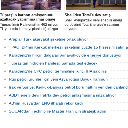
Tüpraş’ın karbon emisyonunu
Shell'den Total'e dev satış
azaltacak yatırımına imar onayı
Shell, Avrupa'daki yenilenebilir enerji
Tüpraş İzmir Rafinerisi'nin 462 milyon
portföyünü TotalEnergies'e sattığını
TL yatırımla kurmayı planladığı rüzgar
duyurdu.
ve güneş enerji santrali için hazırlanan
nazım ve uygulama imar planı
Araplar Türk akaryakıt şirketine ortak oluyor
değişiklikleri Çevre, Şehircilik ve İklim
Değişikliği Bakanlığı tarafından
TPAO, BP'nin Kerkük merkezli şirketinin yüzde 15 hissesini satın a
onaylandı.
Karadeniz’in hırçın dalgaları Arnavutköy’de enerjiye dönüşüyor
Tüpraş'tan hidrojen hamlesi: Sahada test edecek
Karadeniz'de CPC petrol terminaline ikinci İHA saldırısı
Rus petrol ürünleri için yeni Asya rotası Büyük Karimun
Irak ve Suriye, Kerkük-Banyas petrol boru hattını yeniden canland
ABD'li enerji devi Irak'ta dev petrol anlaşmasına imza atıyor
AB'nin Rusya'dan LNG ithalatı rekor kırdı
SOCAR’dan Technip ile Master Plan için stratejik adım