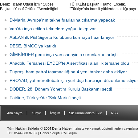
Deniz Ticaret Odası İzmir Şubesi
TÜRKLİM Başkanı Hamdi Erçelik,
Başkanı Yusuf Öztürk, "Acenteliğini
"Türkiye'nin transit yüklerden aldığı payı
yaptığımız gemi sayesinde süreci
artırmak için kamu-özel sektör
baştan sona takip etme fırsatı buldum.
eşgüdümünü güçlendirmeli; liman,
D-Marin, Avrupa'nın tekne fuarlarına çıkarma yapacak
İlk günden itibaren hizmet anlayışındaki
demiryolu, kara yolu ve dijital altyapı
değişimi hissettik. Operasyonlar çok
yatırımlarını bütüncül bir anlayışla
Van’da inşa edilen teknelere yoğun talep var
hızlı şekilde tamamlandı" dedi
hayata geçirmeliyiz" dedi.
ASEAN ilk P&I Sigorta Kulübünü kurmaya hazırlanıyor
DESE, BIMCO’ya katıldı
GİMBİRDER gemi inşa yan sanayinin sorunlarını tartıştı
Anadolu Tersanesi EYDEP’te A sertifikası alan ilk tersane oldu
Tüpraş, ham petrol taşımacılığına 4 yeni tanker daha ekliyor
PROYAD, yat mürettebatı için yurt dışı harcı için düzenleme istiyor
DÖDER, 28. Dönem Yönetim Kurulu Başkanını seçti!
Fairline, Türkiye’de ‘SoleMarin’i seçti
|
|
|
|
Ana Sayfa
Künye
İletişim
Sık Kullanılanlara Ekle
RSS
Tüm Hakları Saklıdır © 2004 Deniz Haber
| İzinsiz ve kaynak gösterilmeden yayınlan
Tel : 0544 880 87 87 |
Haber Scripti
:
CM Bilişim