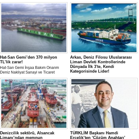
Hat-San Gemi’den 370 milyon
Arkas, Deniz Filosu Uluslararası
TL’lik zarar!
Liman Devleti Kontrollerinde
Dünyada İlk 3'te, Kendi
Hat-San Gemi İnşaa Bakım Onarım
Kategorisinde Lider!
Deniz Nakliyat Sanayi ve Ticaret
(HATSN), 2026’nın ilk yarısına ilişkin
Arkas, uluslararası denizcilik veri ve
konsolide olmayan bilançosunu
analiz platformu RISK4SEA tarafından
paylaştı.
yayımlanan son değerlendirmede
önemli bir başarıya imza attı.
Denizcilik sektörü, Alsancak
TÜRKLİM Başkanı Hamdi
Limanı’ndan memnun
Erçelik’ten ‘Çözüm Anahtarı’