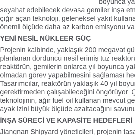
boyunca ya
seyahat edebilecek devasa gemiler inşa etm
çığır açan teknoloji, geleneksel yakıt kulla
önemli ölçüde daha az karbon emisyonu vaa
YENİ NESİL NÜKLEER GÜÇ
Projenin kalbinde, yaklaşık 200 megavat g
planlanan dördüncü nesil erimiş tuz reaktörü
reaktörün, gemilerin onlarca yıl boyunca yak
olmadan görev yapabilmesini sağlaması hed
Tasarımcılar, reaktörün yaklaşık 40 yıl boyu
gerektirmeden çalışabileceğini öngörüyor. Çin
teknolojinin, ağır fuel-oil kullanan mevcut 
ayak izini büyük ölçüde azaltacağını savun
İNŞA SÜRECİ VE KAPASİTE HEDEFLERİ
Jiangnan Shipyard yöneticileri, projenin tas