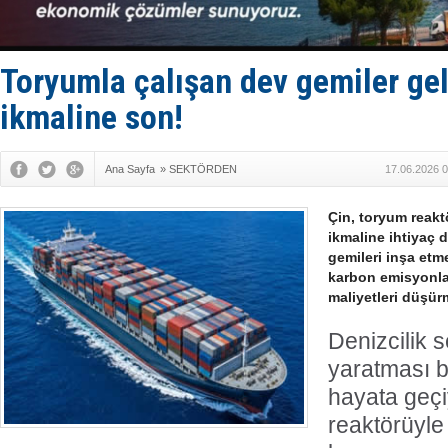
Füze ve İHA
İran belirsi
Uzmanlar u
Gemi tasar
Toryumla çalışan dev gemiler geli
Makine arı
ikmaline son!
Ana Sayfa
»
SEKTÖRDEN
17.06.2026 0
Çin, toryum reaktö
ikmaline ihtiyaç
gemileri inşa etme
karbon emisyonla
maliyetleri düşür
Denizcilik 
yaratması b
hayata geçi
reaktörüyle 