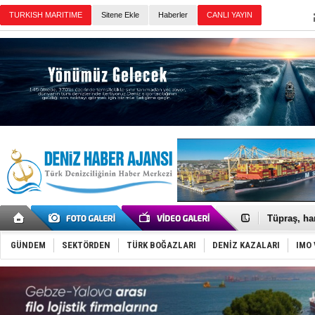
Sitene Ekle
Haberler
Günün Haberleri
Anadolu Te
Derince, I
Tüpraş, ha
İTU AUV, D
LNG taşıma
GÜNDEM
SEKTÖRDEN
TÜRK BOĞAZLARI
DENİZ KAZALARI
IMO 
PROYAD, yat
Türkiye-Ir
Türk Armat
Deniz turi
DÖDER, 28.