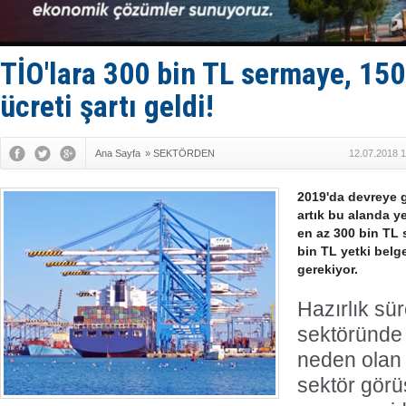
Fairline, T
Baltık Deni
Runit kubb
Limana dad
TİO'lara 300 bin TL sermaye, 150
Türk Loydu
ücreti şartı geldi!
Ana Sayfa
»
SEKTÖRDEN
12.07.2018 1
2019'da devreye 
artık bu alanda ye
en az 300 bin TL
bin TL yetki belg
gerekiyor.
Hazırlık sür
sektöründe 
neden olan 
sektör gör