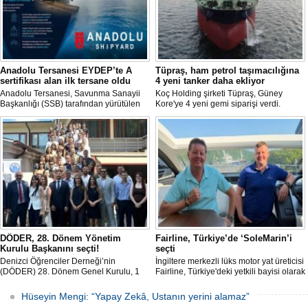
Anadolu Tersanesi EYDEP’te A
Tüpraş, ham petrol taşımacılığına
sertifikası alan ilk tersane oldu
4 yeni tanker daha ekliyor
Anadolu Tersanesi, Savunma Sanayii
Koç Holding şirketi Tüpraş, Güney
Başkanlığı (SSB) tarafından yürütülen
Kore'ye 4 yeni gemi siparişi verdi.
Endüstriyel Yetkinlik Değerlendirme ve
Toplam yatırım tutarı 370 milyon doları
Destekleme Programı
aşan, her biri yaklaşık 157.000 DWT
(EYDEP)kapsamında, A Sertifikası
taşıma kapasitesine sahip tankerlerin
almaya hak kazanan ilk tersane oldu.
2029 yılı içerisinde teslim alınması
planlanıyor.
DÖDER, 28. Dönem Yönetim
Fairline, Türkiye’de ‘SoleMarin’i
Kurulu Başkanını seçti!
seçti
Denizci Öğrenciler Derneği’nin
İngiltere merkezli lüks motor yat üreticisi
(DÖDER) 28. Dönem Genel Kurulu, 1
Fairline, Türkiye'deki yetkili bayisi olarak
Ağustos Cumartesi günü Türkiye Gemi
SoleMarin Yachting'i seçti.
Sanayicileri Birliği (GİSBİR) ev
Hüseyin Mengi: “Yapay Zekâ, Ustanın yerini alamaz”
sahipliğinde gerçekleştirildi.