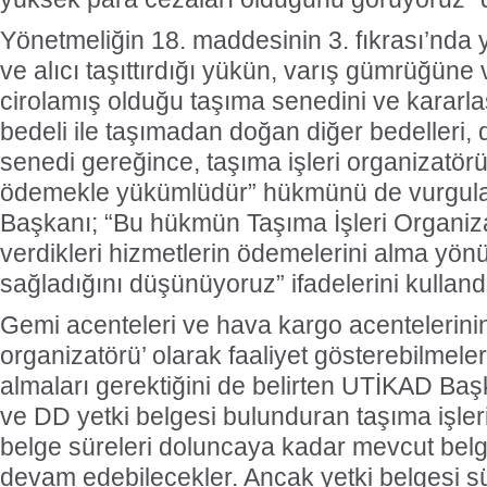
Yönetmeliğin 18. maddesinin 3. fıkrası’nda
ve alıcı taşıttırdığı yükün, varış gümrüğün
cirolamış olduğu taşıma senedini ve kararlaş
bedeli ile taşımadan doğan diğer bedelleri
senedi gereğince, taşıma işleri organizatö
ödemekle yükümlüdür” hükmünü de vurgu
Başkanı; “Bu hükmün Taşıma İşleri Organiza
verdikleri hizmetlerin ödemelerini alma yö
sağladığını düşünüyoruz” ifadelerini kulland
Gemi acenteleri ve hava kargo acentelerinin 
organizatörü’ olarak faaliyet gösterebilmeleri
almaları gerektiğini de belirten UTİKAD Baş
ve DD yetki belgesi bulunduran taşıma işleri
belge süreleri doluncaya kadar mevcut belgel
devam edebilecekler. Ancak yetki belgesi sü