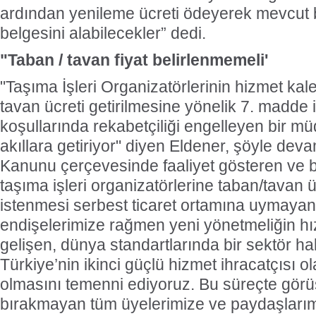
ardından yenileme ücreti ödeyerek mevcut b
belgesini alabilecekler” dedi.
"Taban / tavan fiyat belirlenmemeli'
"Taşıma İşleri Organizatörlerinin hizmet kal
tavan ücreti getirilmesine yönelik 7. madde 
koşullarında rekabetçiliği engelleyen bir m
akıllara getiriyor" diyen Eldener, şöyle devam
Kanunu çerçevesinde faaliyet gösteren ve bir
taşıma işleri organizatörlerine taban/tavan 
istenmesi serbest ticaret ortamına uymayan
endişelerimize rağmen yeni yönetmeliğin h
gelişen, dünya standartlarında bir sektör ha
Türkiye’nin ikinci güçlü hizmet ihracatçısı ola
olmasını temenni ediyoruz. Bu süreçte görüşl
bırakmayan tüm üyelerimize ve paydaşlarım