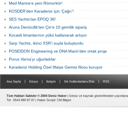
Med Marine’e yeni Römorkör!
KOSDER’den Karadeniz için ‘Çağrı’!
SES Yachts’tan EPOQ 36!
Aruna Denizcilik’ten Çin’e 10 gemilik sipariş
Kocaeli limanlarının yükü katlanarak artıyor
Sarp Yachts, ikinci XSR’i suyla buluşturdu
POSEIDON Engineering ve DNA Marin'den ortak proje
Purus Varna’yı uğurladılar
Karadeniz Holding Özel İtfaiye Gemisi filosu kuruyor
|
|
|
|
Ana Sayfa
Künye
İletişim
Sık Kullanılanlara Ekle
RSS
Tüm Hakları Saklıdır © 2004 Deniz Haber
| İzinsiz ve kaynak gösterilmeden yayınlan
Tel : 0544 880 87 87 |
Haber Scripti
:
CM Bilişim