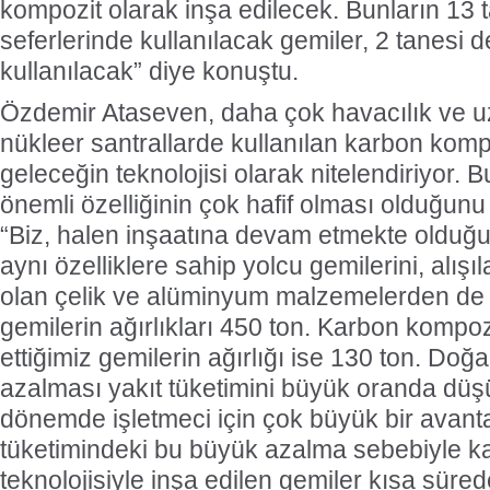
kompozit olarak inşa edilecek. Bunların 13 t
seferlerinde kullanılacak gemiler, 2 tanesi d
kullanılacak” diye konuştu.
Özdemir Ataseven, daha çok havacılık ve uza
nükleer santrallarde kullanılan karbon kompo
geleceğin teknolojisi olarak nitelendiriyor. B
önemli özelliğinin çok hafif olması olduğun
“Biz, halen inşaatına devam etmekte olduğu
aynı özelliklere sahip yolcu gemilerini, alış
olan çelik ve alüminyum malzemelerden de
gemilerin ağırlıkları 450 ton. Karbon kompozi
ettiğimiz gemilerin ağırlığı ise 130 ton. Doğal
azalması yakıt tüketimini büyük oranda düş
dönemde işletmeci için çok büyük bir avantaj
tüketimindeki bu büyük azalma sebebiyle k
teknolojisiyle inşa edilen gemiler kısa süre