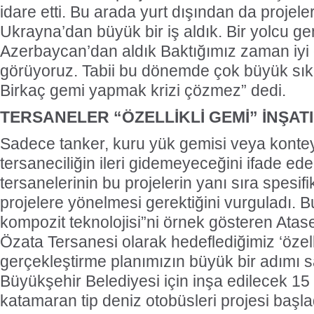
idare etti. Bu arada yurt dışından da projele
Ukrayna’dan büyük bir iş aldık. Bir yolcu gem
Azerbaycan’dan aldık Baktığımız zaman iyi d
görüyoruz. Tabii bu dönemde çok büyük sıkı
Birkaç gemi yapmak krizi çözmez” dedi.
TERSANELER “ÖZELLİKLİ GEMİ” İNŞAT
Sadece tanker, kuru yük gemisi veya kontey
tersaneciliğin ileri gidemeyeceğini ifade ed
tersanelerinin bu projelerin yanı sıra spesif
projelere yönelmesi gerektiğini vurguladı. 
kompozit teknolojisi”ni örnek gösteren Atase
Özata Tersanesi olarak hedeflediğimiz ‘özelli
gerçekleştirme planımızın büyük bir adımı s
Büyükşehir Belediyesi için inşa edilecek 15
katamaran tip deniz otobüsleri projesi başl