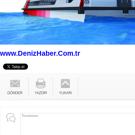
www.DenizHaber.Com.tr