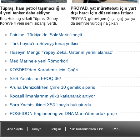
Tüpraş, ham petrol taşımacılığına
PROYAD, yat mürettebatı için yurt
4 yeni tanker daha ekliyor
dışı harcı için düzenleme istiyor
Koç Holding şirketi Tüpraş, Güney
PROYAD, görevi gereği çalıştığı yat ya
Kore'ye 4 yeni gemi siparişi verdi.
da gemiyle yurt dışına çıkan
Toplam yatırım tutarı 370 milyon doları
gemiadamlarının yurt dışı çıkış
aşan, her biri yaklaşık 157.000 DWT
harcından muaf tutulması için yasal
Fairline, Türkiye’de ‘SoleMarin’i seçti
taşıma kapasitesine sahip tankerlerin
düzenleme yapılmasını talep etti.
2029 yılı içerisinde teslim alınması
Türk Loydu’na Süveyş tonaj yetkisi
planlanıyor.
Hüseyin Mengi: “Yapay Zekâ, Ustanın yerini alamaz”
Med Marine’e yeni Römorkör!
KOSDER’den Karadeniz için ‘Çağrı’!
SES Yachts’tan EPOQ 36!
Aruna Denizcilik’ten Çin’e 10 gemilik sipariş
Kocaeli limanlarının yükü katlanarak artıyor
Sarp Yachts, ikinci XSR’i suyla buluşturdu
POSEIDON Engineering ve DNA Marin'den ortak proje
|
|
|
|
Ana Sayfa
Künye
İletişim
Sık Kullanılanlara Ekle
RSS