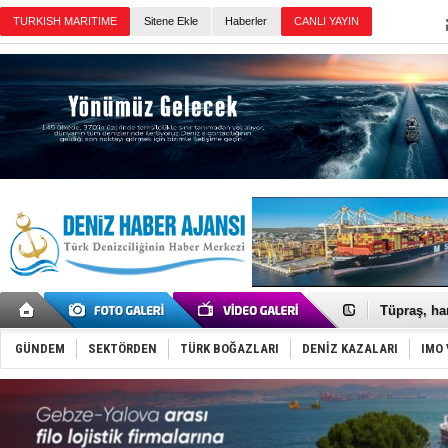
Sitene Ekle
Haberler
Günün Haberleri
FESCO, Kar
DESE, BIMC
GİMBİRDER 
35 milyon T
İnsansız c
Yüzyıl son
Anadolu Te
Derince, I
Tüpraş, ha
İTU AUV, D
LNG taşıma
GÜNDEM
SEKTÖRDEN
TÜRK BOĞAZLARI
DENİZ KAZALARI
IMO 
PROYAD, yat
Türkiye-Ir
Türk Armat
Deniz turi