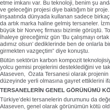
etme imkanı var. Bu teknoloji, benim şu a
ve geleceğin projesi diye baktığım bir proje.
inşaatında dünyada kullanan sadece birkaç f
Varlık Fonu’ndan Alsanc
da artık marka haline gelmiş tersaneler. İzm
açıklaması
büyük bir Norveç firması bizimle görüştü. Top
Alsancak Limanı’nın işletm
dönem başlarken, Türkiye V
İhaleye gireceğimiz gün ‘Bu çalışmayı ortak
Yatırımlardan Sorumlu Ge
Yardımcısı Aziz Murat Ulu
adımız olsun’ dediklerinde ben de onlarla bir
satış ya da imtiyaz devri ya
belirterek, “Yük limanı oper
girmekten vazgeçtim” diye konuştu.
yerli ve milli Alport’a tesl
açıklamasında bulu
Bütün sektörün karbon kompozit teknolojisi
yolcu gemisi projelerini desteklediğini ve taki
Ataseven, Özata Tersanesi olarak projenin 
düzeyinde yerli olmasına gayret ettiklerini ifa
TERSANELERİN GENEL GÖRÜNÜMÜ K
Türkiye’deki tersanelerin durumunu da değ
Dörtel Gemi Söküm AB li
çıkarıldı
Ataseven, genel olarak görünümün kötü old
Aliağa’daki Dörtel Gemi