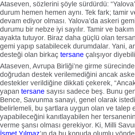
Gemi Geri Dönüşüm Yönetm
Ataseven, sözlerini şöyle sürdürdü: “Yalova
özellikle özellikle kıyı şerid
ilişkin hükümlere uymadığ
durum hemen hemen aynı. Tek fark; tamir ve
listesinden çıkarıld
devam ediyor olması. Yalova’da askeri gemi
durumu bir nebze iyi sayılır. Tamir ve bakım 
ayakta tutuyor. Biraz daha güçlü olan tersan
gemi yapıp satabilecek durumdalar. Yani, 
desteği olan birkaç
tersane
çalışıyor diyebili
Ataseven, Avrupa Birliği’ne girme sürecinde
doğrudan destek verilemediğini ancak aske
destekler verildiğine dikkati çekerek, “Anc
yapan
tersane
sayısı sadece beş. Bunu ge
Bence, Savunma sanayi, genel olarak istediği
belirlemeli, bu şartlara uygun olan ve talep 
yapabileceğini kanıtlayabilen her tersanenin 
verme şansı olması gerekiyor. Ki, Milli Sa
İsmet Yılmaz
’ın da bu konuda olumlu yönde 