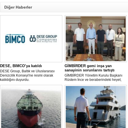
Diğer Haberler
DESE, BIMCO’ya katıldı
GİMBİRDER gemi inşa yan
sanayinin sorunlarını tartıştı
DESE Group, Baltık ve Uluslararası
Denizcilik Konseyi'ne resmi olarak
GİMBİRDER Yönetim Kurulu Başkanı
katıldığını duyurdu.
Rüstem İnce ve beraberindeki heyet,
YTSO Başkanı Cemil Demiryürek’i
ziyaret etti. Görüşmede tersane taşeron
firmalarının yaşadığı sektörel sorunlar
ile vergi uygulamalarındaki
mağduriyetler ele alındı.