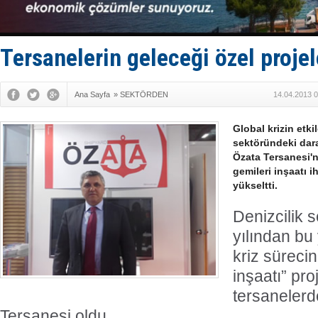
Tersanelerin geleceği özel proje
Ana Sayfa
»
SEKTÖRDEN
14.04.2013 0
Global krizin etkil
sektöründeki dara
Özata Tersanesi'n
gemileri inşaatı i
yükseltti.
Denizcilik 
yılından b
kriz sürecin
inşaatı” pr
tersanelerd
Tersanesi oldu.