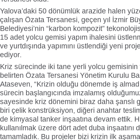
Yalova’daki 50 dönümlük arazide halen yüz
çalışan Özata Tersanesi, geçen yıl İzmir Bü
Belediyesi’nin “karbon kompozit” tekonolojis
15 adet yolcu gemisi yapım ihalesini üstlenm
ve yurtdışında yapımını üstlendiği yeni pro
ediyor.
Kriz sürecinde iki tane yerli yolcu gemisinin 
belirten Özata Tersanesi Yönetim Kurulu B
Ataseven, “Krizin olduğu dönemde iş almad
sürecin başlangıcında imzalamış olduğumuz
sayesinde kriz dönemini biraz daha şanslı 
biri çelik konstrüksiyon, diğeri anahtar tesl
de kimyasal tanker inşaatına devam ettik. 
kullanılmak üzere dört adet duba inşaatını
tamamladık. Bu projeler bizi krizin ilk aşamas