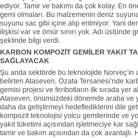
ediyor. Tamir ve bakımı da çok kolay. En öne
gemi olmaları. Bu malzemenin deniz suyuna 
suyunu sac gibi içine alıp eritmiyor. Yani deni
ilişkisi var ve ömür sınırı yok. Adı üstünde 
şeklinde bilgi verdi.
KARBON KOMPOZİT GEMİLER YAKIT T
SAĞLAYACAK
İnsansız cankurtaran ih
Şu anda sektörde bu teknolojide Norveç’in a
BlueForge kazan
Denizcilik teknolojileri alanı
belirten Ataseven, Özata Tersanesi’nde kar
gösteren, merkezi İstanbul’
ve Ar-Ge faaliyetlerinin
gemisi projesi ve feribotların ilk sırada yer a
bölümünü ise Trabzon’da
Ataseven, önümüzdeki dönemde araba ve yo
BlueForge, ResQR ins
cankurtaran sistemi ihales
daha da geliştirmeyi hedeflediklerini dile ge
kompozit teknolojisi yolcu gemilerinde ve y
yakıt tüketimi açısından işletmeciye kar sa
tamir ve bakım açısından da çok avantajlı