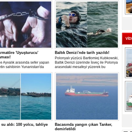
MS
eu
VİD
rmatöre 'Uyuşturucu'
Baltık Denizi'nde tarih yazıldı!
aması!
Polonyalı yüzücü Bartłomiej Kubkowski,
 ile Ayvalık arasında sefer yapan
Baltık Denizi üzerinde İsveç ile Polonya
ketin sahibinin Yunanistan'da
arasındaki mesafeyi yüzerek bu
dığı bildirildi.
başarının ilk örneği olarak tarihe geçti.
Ç
sa
 su aldı: 100 yolcu, tahliye
Bacasında yangın çıkan Tanker,
demirletildi