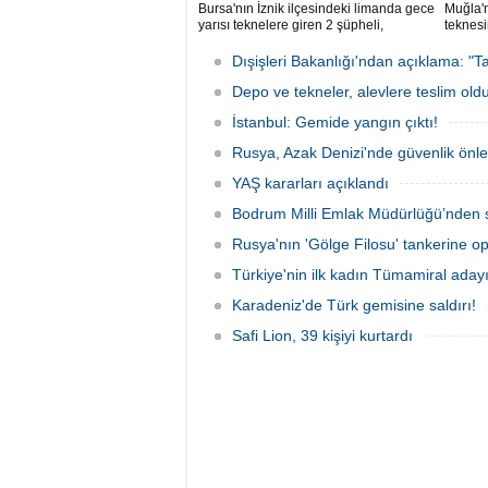
Bursa'nın İznik ilçesindeki limanda gece
Muğla'n
yarısı teknelere giren 2 şüpheli,
teknesi
elektronik cihazlar ve değerli eşyalar
bulunan
çaldı. Olay, güvenlik kameralarına
teknen
Dışişleri Bakanlığı'ndan açıklama: "Ta
yansıdı, tekne sahiplerinin ihbarıyla
kurtarm
jandarma inceleme başlattı.
Depo ve tekneler, alevlere teslim old
İstanbul: Gemide yangın çıktı!
Rusya, Azak Denizi'nde güvenlik önle
YAŞ kararları açıklandı
Bodrum Milli Emlak Müdürlüğü’nden s
Rusya'nın 'Gölge Filosu' tankerine o
Türkiye'nin ilk kadın Tümamiral aday
Karadeniz'de Türk gemisine saldırı!
Safi Lion, 39 kişiyi kurtardı