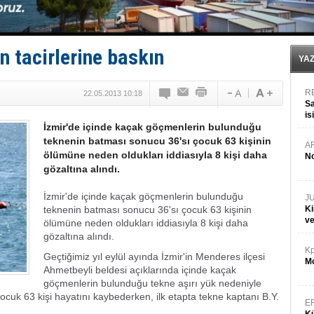
Limana dadandılar, 10 tekneyi soydular!
Türk Loydu’na Süveyş tonaj yetkisi
Hüseyin Mengi: “Yapay Zekâ, Ustanın yerini alamaz”
Hat-San Tersanesi’nden yüzer havuza omurga: NB26
n tacirlerine baskın
Med Marine’e yeni Römorkör!
YA
R
22.05.2013 10:18
Sa
is
İzmir'de içinde kaçak göçmenlerin bulunduğu
da
teknenin batması sonucu 36'sı çocuk 63 kişinin
A
ölümüne neden oldukları iddiasıyla 8 kişi daha
No
gözaltına alındı.
İzmir'de içinde kaçak göçmenlerin bulunduğu
J
teknenin batması sonucu 36'sı çocuk 63 kişinin
Ki
v
ölümüne neden oldukları iddiasıyla 8 kişi daha
gözaltına alındı.
Kp
Geçtiğimiz yıl eylül ayında İzmir'in Menderes ilçesi
Mo
Ahmetbeyli beldesi açıklarında içinde kaçak
göçmenlerin bulunduğu tekne aşırı yük nedeniyle
cuk 63 kişi hayatını kaybederken, ilk etapta tekne kaptanı B.Y.
E