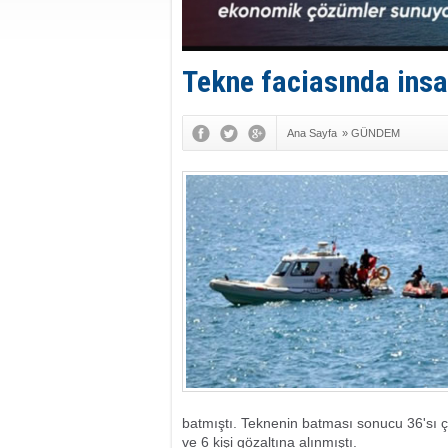
Tekne faciasında insa
Ana Sayfa
»
GÜNDEM
batmıştı. Teknenin batması sonucu 36'sı ço
ve 6 kişi gözaltına alınmıştı.