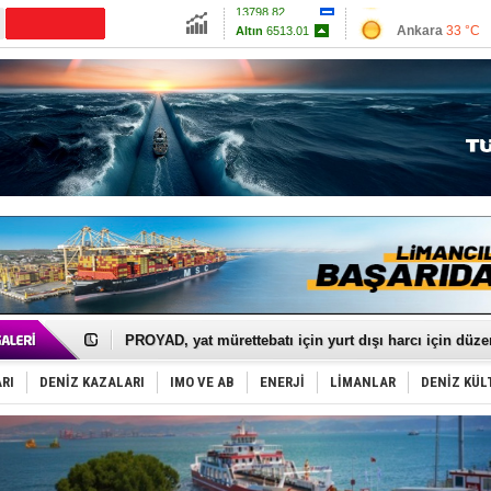
13798.82
Ankara
33 °C
Altın
6513.01
İzmir
38 °C
Dolar
47.5909
Antalya
30 °C
Euro
54.9536
Muğla
34 °C
Çanakkale
35 
İTU AUV, Dünya’da 2. oldu!
LNG taşımacılığında maliyetler katlandı
PROYAD, yat mürettebatı için yurt dışı harcı için düze
Türkiye-Irak enerji hattında yeni dönem başlıyor
Türk Armatöre 'Uyuşturucu' tutuklaması!
RI
DENİZ KAZALARI
IMO VE AB
ENERJİ
LİMANLAR
DENİZ KÜL
Deniz turizminde yeni ‘Ceza Rejimi’!
DÖDER, 28. Dönem Yönetim Kurulu Başkanını seçti!
Fairline, Türkiye’de ‘SoleMarin’i seçti
Baltık Denizi'nde tarih yazıldı!
Runit kubbesi okyanusun derinliklerinde halkı tehdit 