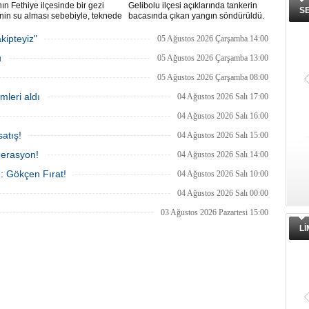
ın Fethiye ilçesinde bir gezi
Gelibolu ilçesi açıklarında tankerin
S
nin su alması sebebiyle, teknede
bacasında çıkan yangın söndürüldü.
 100 yolcu tahliye edildi,
Tanker, ardından Şevketiye Demir
in batmaması için bölgede
Sahası'na demirletildi.
kipteyiz"
05 Ağustos 2026 Çarşamba 14:00
a çalışması başlatıldı.
u
05 Ağustos 2026 Çarşamba 13:00
05 Ağustos 2026 Çarşamba 08:00
mleri aldı
04 Ağustos 2026 Salı 17:00
04 Ağustos 2026 Salı 16:00
atış!
04 Ağustos 2026 Salı 15:00
perasyon!
04 Ağustos 2026 Salı 14:00
ı: Gökçen Fırat!
04 Ağustos 2026 Salı 10:00
04 Ağustos 2026 Salı 00:00
03 Ağustos 2026 Pazartesi 15:00
L