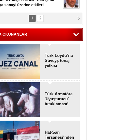
resel salgın krizinin Türk gemi
şa sanayi üzerine etkileri
1
2
pt. MESUT AZMİ GÖKSOY
lavuz kaptan kardeşlerime
hafen...
K OKUNANLAR
Türk Loydu’na
Süveyş tonaj
yetkisi
Türk Armatöre
'Uyuşturucu'
tutuklaması!
Hat-San
Tersanesi’nden