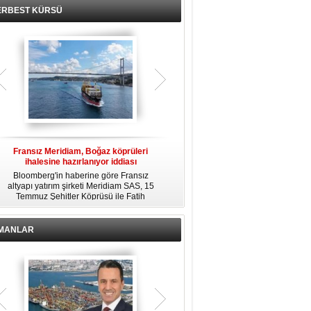
ERBEST KÜRSÜ
Fransız Meridiam, Boğaz köprüleri
Kendi yat limanına sahip en pahalı
ihalesine hazırlanıyor iddiası
özel adalar
Bloomberg'in haberine göre Fransız
Dünyanın en zengin insanlarından
altyapı yatırım şirketi Meridiam SAS, 15
bazıları için yaşam tarzının bir parçası
Temmuz Şehitler Köprüsü ile Fatih
sadece bir süper yat değil, aynı
R
Sultan Mehmet Köprüsü'nün
zamanda kendi yat limanı, helikopter
özelleştirilmesine yönelik ihaleyle
pisti ve seçkin villaları da içeren koca
ilgileniyor.
bir özel adadır.
İMANLAR