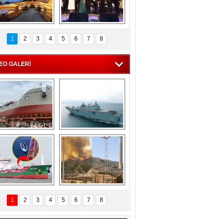
C'den 55 milyon 
5. Bosphorus Ship 
roluk turizm geliri 
Brokers Dinner, 
1
2
3
4
5
6
7
8
müjdesi
İstanbul’da yapıldı
EO GALERİ
eksan Tersanesi, 
TCG Anadolu, 
Başaran Bayrak 
tersane teknik 
tankerini suya 
seyrini tamamladı
indirdi
Göçmenlerin 
Milas’taki yangın 
imdadına Türk 
yeniden termik 
1
2
3
4
5
6
7
8
hipli MINA DENIZ 
santrallere doğru 
yetişti
ilerliyor