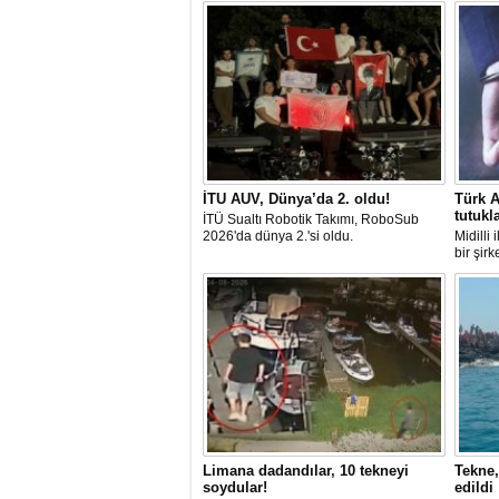
İTU AUV, Dünya’da 2. oldu!
Türk A
tutukl
İTÜ Sualtı Robotik Takımı, RoboSub
2026'da dünya 2.'si oldu.
Midilli
bir şir
tutuklan
Limana dadandılar, 10 tekneyi
Tekne,
soydular!
edildi