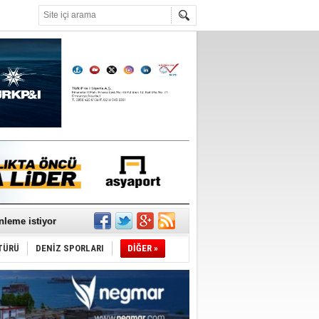
°C
nleme istiyor
TÜRÜ
DENİZ SPORLARI
DİĞER »
ediyor