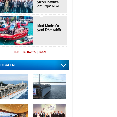
yüzer havuza
omurga: NB26
Med Marine’e
yeni Römorkör!
|
|
DÜN
BU HAFTA
BU AY
O GALERİ
emi içinde gemi” 
Dünyada tek! 
konsepti ile MSC 
Denizaltı yüzer 
Splendida
havuzu intikal 
seyrine başladı