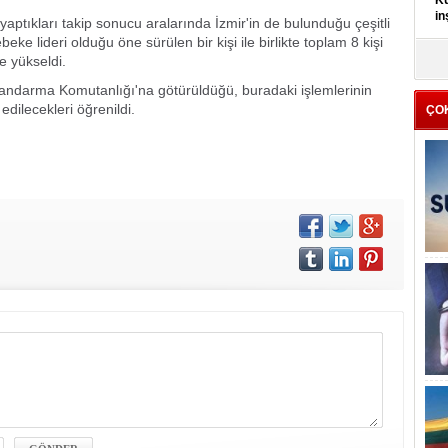
Kü
in
yaptıkları takip sonucu aralarında İzmir'in de bulunduğu çeşitli
ke lideri olduğu öne sürülen bir kişi ile birlikte toplam 8 kişi
K
e yükseldi.
Kı
Jandarma Komutanlığı'na götürüldüğü, buradaki işlemlerinin
it
ilecekleri öğrenildi.
ÇO