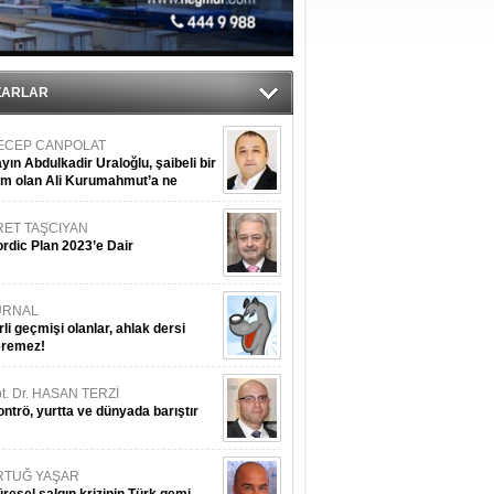
ZARLAR
ECEP CANPOLAT
yın Abdulkadir Uraloğlu, şaibeli bir
im olan Ali Kurumahmut’a ne
nışıyorsunuz?
RET TAŞCIYAN
rdic Plan 2023’e Dair
URNAL
rli geçmişi olanlar, ahlak dersi
eremez!
t. Dr. HASAN TERZİ
ntrö, yurtta ve dünyada barıştır
RTUĞ YAŞAR