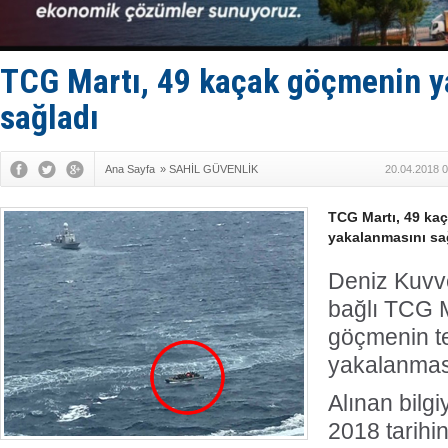
PROYAD, yat
Türkiye-Ir
Türk Armat
Deniz turi
TCG Martı, 49 kaçak göçmenin y
DÖDER, 28.
sağladı
Ana Sayfa
»
SAHİL GÜVENLİK
20.04.2018 0
TCG Martı, 49 ka
yakalanmasını sa
Deniz Kuvve
bağlı TCG M
göçmenin te
yakalanması
Alınan bilg
2018 tarihi