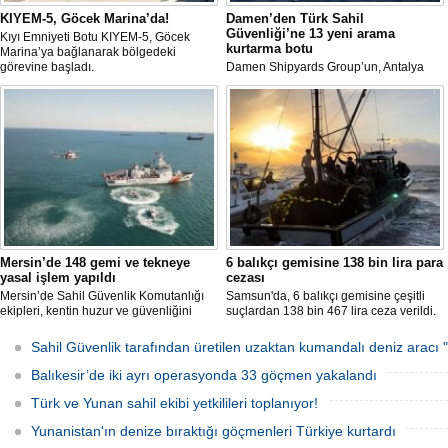
KIYEM-5, Göcek Marina’da!
Damen’den Türk Sahil
Güvenliği’ne 13 yeni arama
Kıyı Emniyeti Botu KIYEM-5, Göcek
kurtarma botu
Marina’ya bağlanarak bölgedeki
görevine başladı.
Damen Shipyards Group’un, Antalya
Serbest Bölgesi’ndeki stratejik üretim
üssü olan Damen Antalya, Türk Sahil
Güvenliği için kolları sıvıyor.
Mersin’de 148 gemi ve tekneye
6 balıkçı gemisine 138 bin lira para
yasal işlem yapıldı
cezası
Mersin’de Sahil Güvenlik Komutanlığı
Samsun'da, 6 balıkçı gemisine çeşitli
ekipleri, kentin huzur ve güvenliğini
suçlardan 138 bin 467 lira ceza verildi.
sağlamak amacıyla 2025 yılının ilk 5
ayında 7 bin 783 saat görev yaptı.
Sahil Güvenlik tarafından üretilen uzaktan kumandalı deniz arac
Denetimlerde 2 bin 549 gemi ve tekne
kontrol edilirken, kurallara uymayan
Balıkesir’de iki ayrı operasyonda 33 göçmen yakalandı
148’ine yasal işlem uygulandı.
Türk ve Yunan sahil ekibi yetkilileri toplanıyor!
Yunanistan'ın denize bıraktığı göçmenleri Türkiye kurtardı