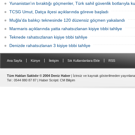
Yunanistan'ın bıraktığı göçmenler, Türk sahil güvenlik botlarıyla kur
TCSG Umut, Datça ilçesi açıklarında göreve başladı
Muğla'da balıkçı teknesinde 120 düzensiz göçmen yakalandı
Marmaris açıklarında yatta rahatsızlanan kişiye tıbbi tahliye
Teknede rahatsızlanan kişiye tıbbi tahliye
Denizde rahatsızlanan 3 kişiye tıbbi tahliye
|
|
|
|
Ana Sayfa
Künye
İletişim
Sık Kullanılanlara Ekle
RSS
Tüm Hakları Saklıdır © 2004 Deniz Haber
| İzinsiz ve kaynak gösterilmeden yayınlan
Tel : 0544 880 87 87 |
Haber Scripti
:
CM Bilişim