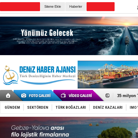
Sitene Ekle
Haberler
Günün Haberleri
DESE, BIMC
GİMBİRDER 
35 milyon T
İnsansız c
Yüzyıl son
GÜNDEM
SEKTÖRDEN
TÜRK BOĞAZLARI
DENİZ KAZALARI
IMO 
Anadolu Te
Derince, I
Tüpraş, ha
İTU AUV, D
LNG taşıma