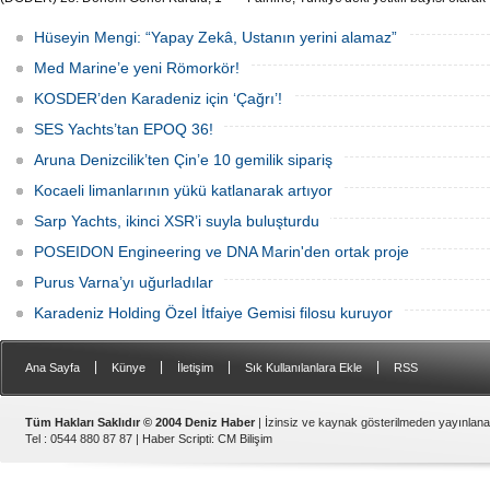
Ağustos Cumartesi günü Türkiye Gemi
SoleMarin Yachting'i seçti.
Sanayicileri Birliği (GİSBİR) ev
Hüseyin Mengi: “Yapay Zekâ, Ustanın yerini alamaz”
sahipliğinde gerçekleştirildi.
Med Marine’e yeni Römorkör!
KOSDER’den Karadeniz için ‘Çağrı’!
SES Yachts’tan EPOQ 36!
Aruna Denizcilik’ten Çin’e 10 gemilik sipariş
Kocaeli limanlarının yükü katlanarak artıyor
Sarp Yachts, ikinci XSR’i suyla buluşturdu
POSEIDON Engineering ve DNA Marin'den ortak proje
Purus Varna’yı uğurladılar
Karadeniz Holding Özel İtfaiye Gemisi filosu kuruyor
|
|
|
|
Ana Sayfa
Künye
İletişim
Sık Kullanılanlara Ekle
RSS
Tüm Hakları Saklıdır © 2004 Deniz Haber
| İzinsiz ve kaynak gösterilmeden yayınlan
Tel : 0544 880 87 87 |
Haber Scripti
:
CM Bilişim