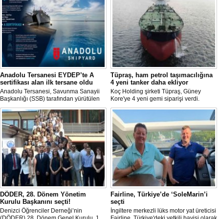
Anadolu Tersanesi EYDEP’te A
Tüpraş, ham petrol taşımacılığına
sertifikası alan ilk tersane oldu
4 yeni tanker daha ekliyor
Anadolu Tersanesi, Savunma Sanayii
Koç Holding şirketi Tüpraş, Güney
Başkanlığı (SSB) tarafından yürütülen
Kore'ye 4 yeni gemi siparişi verdi.
Endüstriyel Yetkinlik Değerlendirme ve
Toplam yatırım tutarı 370 milyon doları
Destekleme Programı
aşan, her biri yaklaşık 157.000 DWT
(EYDEP)kapsamında, A Sertifikası
taşıma kapasitesine sahip tankerlerin
almaya hak kazanan ilk tersane oldu.
2029 yılı içerisinde teslim alınması
planlanıyor.
DÖDER, 28. Dönem Yönetim
Fairline, Türkiye’de ‘SoleMarin’i
Kurulu Başkanını seçti!
seçti
Denizci Öğrenciler Derneği’nin
İngiltere merkezli lüks motor yat üreticisi
(DÖDER) 28. Dönem Genel Kurulu, 1
Fairline, Türkiye'deki yetkili bayisi olarak