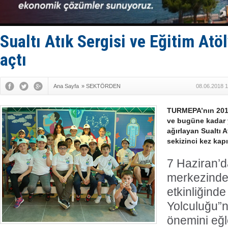
Türk Armat
Deniz turi
DÖDER, 28.
Fairline, T
Sualtı Atık Sergisi ve Eğitim Atöl
Baltık Deni
açtı
Ana Sayfa
»
SEKTÖRDEN
08.06.2018 1
TURMEPA’nın 201
ve bugüne kadar y
ağırlayan Sualtı A
sekizinci kez kapıl
7 Haziran’d
merkezinde 
etkinliğind
Yolculuğu”na
önemini eğl