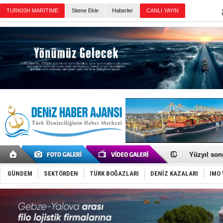
TURKISH MARITIME
Sitene Ekle
Haberler
CANLI YAYIN
Günün Haberleri
35 milyon T
İnsansız c
Yüzyıl son
Anadolu Te
Derince, I
GÜNDEM
SEKTÖRDEN
TÜRK BOĞAZLARI
DENİZ KAZALARI
IMO 
Tüpraş, ha
İTU AUV, D
LNG taşıma
PROYAD, yat
Türkiye-Ir