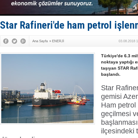
Derince, I
Tüpraş, ha
İTU AUV, D
LNG taşıma
Star Rafineri'de ham petrol işle
Ana Sayfa
»
ENERJİ
03.08.2018 1
Türkiye'de 6.3 mil
noktaya yaptığı e
taşıyan STAR Rafi
başlandı.
Star Rafiner
gemisi Azer
Ham petrol
geçilmesi ve
başlanması 
ilçesindeki 