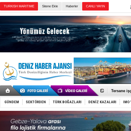
TURKISH MARITIME
Sitene Ekle
Haberler
CANLI YAYIN
Günün Haberleri
İstanbul v
TEKNOFEST 
Tersane işç
İngiliz akt
FESCO, Kar
DESE, BIMC
GÜNDEM
SEKTÖRDEN
TÜRK BOĞAZLARI
DENİZ KAZALARI
IMO 
GİMBİRDER 
35 milyon T
İnsansız c
Yüzyıl son
Anadolu Te