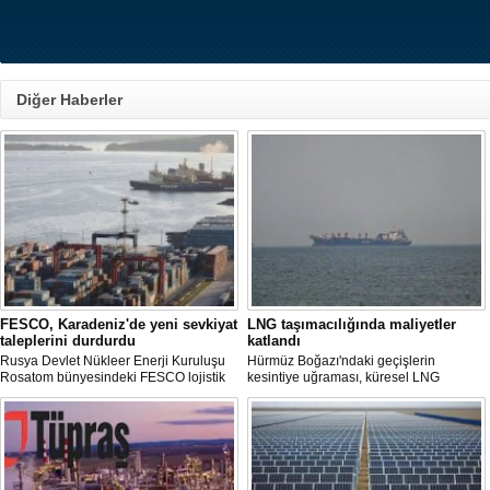
Diğer Haberler
FESCO, Karadeniz'de yeni sevkiyat
LNG taşımacılığında maliyetler
taleplerini durdurdu
katlandı
Rusya Devlet Nükleer Enerji Kuruluşu
Hürmüz Boğazı'ndaki geçişlerin
Rosatom bünyesindeki FESCO lojistik
kesintiye uğraması, küresel LNG
şirketi, Karadeniz üzerinden yapılacak
arzında aksamalara yol açarken sefer
sevkiyatlara ilişkin yeni taleplerin
sürelerini uzattı ve gemi kiralama ile
kabulünü geçici olarak durdurdu.
deniz yakıtı maliyetlerini 2022 enerji
krizinden bu yana en yüksek seviyelere
çıkardı.