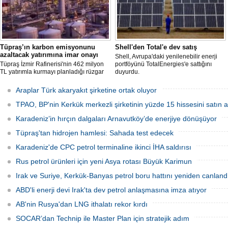
Tüpraş’ın karbon emisyonunu
Shell'den Total'e dev satış
azaltacak yatırımına imar onayı
Shell, Avrupa'daki yenilenebilir enerji
Tüpraş İzmir Rafinerisi'nin 462 milyon
portföyünü TotalEnergies'e sattığını
TL yatırımla kurmayı planladığı rüzgar
duyurdu.
ve güneş enerji santrali için hazırlanan
nazım ve uygulama imar planı
Araplar Türk akaryakıt şirketine ortak oluyor
değişiklikleri Çevre, Şehircilik ve İklim
Değişikliği Bakanlığı tarafından
TPAO, BP'nin Kerkük merkezli şirketinin yüzde 15 hissesini satın a
onaylandı.
Karadeniz’in hırçın dalgaları Arnavutköy’de enerjiye dönüşüyor
Tüpraş'tan hidrojen hamlesi: Sahada test edecek
Karadeniz'de CPC petrol terminaline ikinci İHA saldırısı
Rus petrol ürünleri için yeni Asya rotası Büyük Karimun
Irak ve Suriye, Kerkük-Banyas petrol boru hattını yeniden canland
ABD'li enerji devi Irak'ta dev petrol anlaşmasına imza atıyor
AB'nin Rusya'dan LNG ithalatı rekor kırdı
SOCAR’dan Technip ile Master Plan için stratejik adım