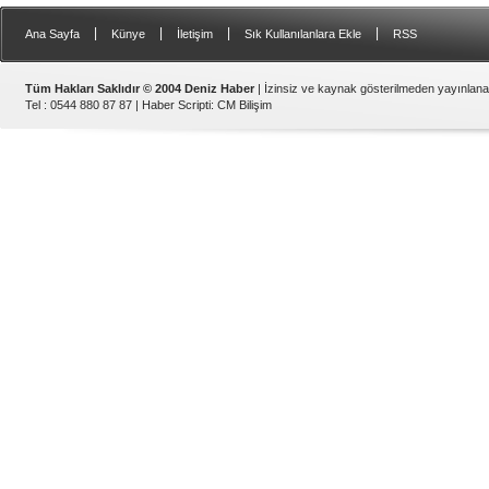
|
|
|
|
Ana Sayfa
Künye
İletişim
Sık Kullanılanlara Ekle
RSS
Tüm Hakları Saklıdır © 2004 Deniz Haber
| İzinsiz ve kaynak gösterilmeden yayınlan
Tel : 0544 880 87 87 |
Haber Scripti
:
CM Bilişim