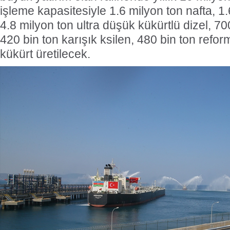
işleme kapasitesiyle 1.6 milyon ton nafta, 1.6
4.8 milyon ton ultra düşük kükürtlü dizel, 70
420 bin ton karışık ksilen, 480 bin ton refor
kükürt üretilecek.