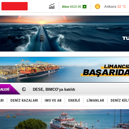
Ankara
32 °C
CANLI YAYIN
Altın
6620.96
İzmir
32 °C
Dolar
47.6979
Antalya
32 °C
Euro
55.0368
Muğla
33 °C
Çanakkale
29 
İngiliz aktivistler, gemide mahsur kaldı!
FESCO, Karadeniz'de yeni sevkiyat taleplerini durdur
DESE, BIMCO’ya katıldı
GİMBİRDER gemi inşa yan sanayinin sorunlarını tartış
35 milyon TL'lik tekne projesinde karar çıktı
RI
DENİZ KAZALARI
IMO VE AB
ENERJİ
LİMANLAR
DENİZ KÜL
İnsansız cankurtaran ihalesini BlueForge kazandı
Yüzyıl sonra ilk kez dünyaya açılan gizemli ada!
Anadolu Tersanesi EYDEP’te A sertifikası alan ilk ter
Derince, ILCA Masters Türkiye Şampiyonası’na ev sah
Tüpraş, ham petrol taşımacılığına 4 yeni tanker daha 