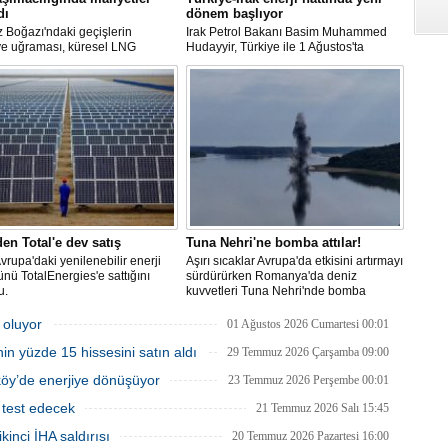
dı
dönem başlıyor
 Boğazı'ndaki geçişlerin
Irak Petrol Bakanı Basim Muhammed
ye uğraması, küresel LNG
Hudayyir, Türkiye ile 1 Ağustos'ta
 aksamalara yol açarken sefer
imzalanan anlaşma kapsamında günlük
ini uzattı ve gemi kiralama ile
petrol ihracatının 700 bin varilin üzerine
akıtı maliyetlerini 2022 enerji
çıkarılmasının hedeflendiğini açıkladı.
en bu yana en yüksek seviyelere
Mevcut petrol mutabakatlarının bir yıl
uzatıldığını belirten Hudayyir, bu süreçte
uzun vadeli bir çerçeve anlaşmanın
hazırlanacağını bildirdi.
den Total'e dev satış
Tuna Nehri'ne bomba attılar!
Avrupa'daki yenilenebilir enerji
Aşırı sıcaklar Avrupa'da etkisini artırmayı
ünü TotalEnergies'e sattığını
sürdürürken Romanya'da deniz
u.
kuvvetleri Tuna Nehri'nde bomba
patlattı.
 oluyor
01 Ağustos 2026 Cumartesi 00:01
in yüzde 15 hissesini satın aldı
29 Temmuz 2026 Çarşamba 09:00
tköy’de enerjiye dönüşüyor
23 Temmuz 2026 Perşembe 00:01
 test edecek
21 Temmuz 2026 Salı 15:45
inci İHA saldırısı
20 Temmuz 2026 Pazartesi 16:00