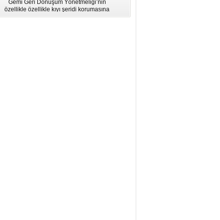
Gemi Geri Dönüşüm Yönetmeliği’nin
için Bölgesel Eğitim” Çalıştayı
özellikle özellikle kıyı şeridi korumasına
İstanbul'da düzenlendi.
ilişkin hükümlere uymadığı için AB
listesinden çıkarıldı.