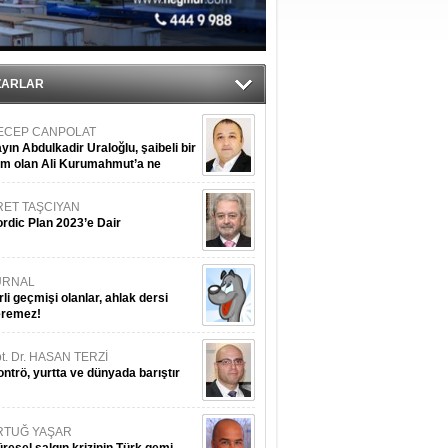
nleme istiyor
ZARLAR
ECEP CANPOLAT
yın Abdulkadir Uraloğlu, şaibeli bir
im olan Ali Kurumahmut’a ne
nışıyorsunuz?
RET TAŞCIYAN
rdic Plan 2023’e Dair
URNAL
rli geçmişi olanlar, ahlak dersi
eremez!
t. Dr. HASAN TERZİ
ntrö, yurtta ve dünyada barıştır
RTUĞ YAŞAR