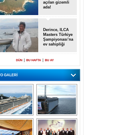
açılan gizemli
ada!
Derince, ILCA
Masters Türkiye
Şampiyonası’na
ev sahipliği
yapacak
|
|
DÜN
BU HAFTA
BU AY
O GALERİ
emi içinde gemi” 
Dünyada tek! 
konsepti ile MSC 
Denizaltı yüzer 
Splendida
havuzu intikal 
seyrine başladı