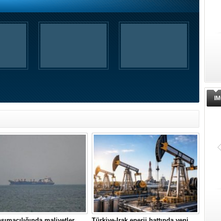
IM
şımacılığında maliyetler
Türkiye-Irak enerji hattında yeni