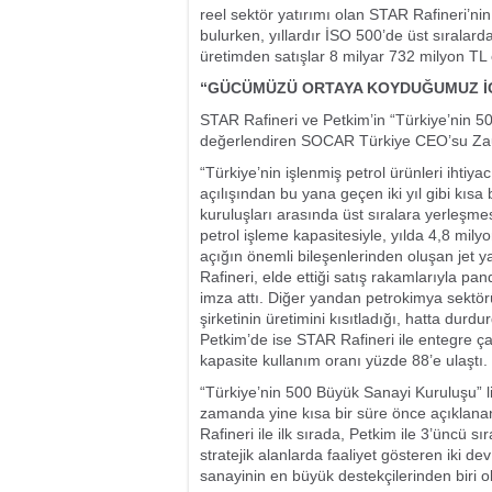
reel sektör yatırımı olan STAR Rafineri’nin
bulurken, yıllardır İSO 500’de üst sıralar
üretimden satışlar 8 milyar 732 milyon TL 
“GÜCÜMÜZÜ ORTAYA KOYDUĞUMUZ İ
STAR Rafineri ve Petkim’in “Türkiye’nin 50
değerlendiren SOCAR Türkiye CEO’su Zau
“Türkiye’nin işlenmiş petrol ürünleri ihtiy
açılışından bu yana geçen iki yıl gibi kıs
kuruluşları arasında üst sıralara yerleşmes
petrol işleme kapasitesiyle, yılda 4,8 mily
açığın önemli bileşenlerinden oluşan jet y
Rafineri, elde ettiği satış rakamlarıyla pa
imza attı. Diğer yandan petrokimya sektö
şirketinin üretimini kısıtladığı, hatta durd
Petkim’de ise STAR Rafineri ile entegre ça
kapasite kullanım oranı yüzde 88’e ulaştı.
“Türkiye’nin 500 Büyük Sanayi Kuruluşu” lis
zamanda yine kısa bir süre önce açıklanan
Rafineri ile ilk sırada, Petkim ile 3’üncü s
stratejik alanlarda faaliyet gösteren iki 
sanayinin en büyük destekçilerinden biri 