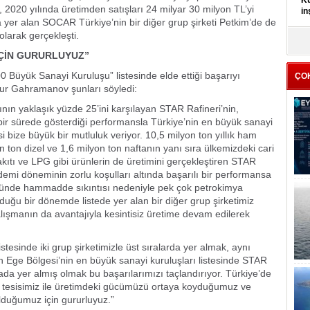
Kü
, 2020 yılında üretimden satışları 24 milyar 30 milyon TL’yi
in
da yer alan SOCAR Türkiye’nin bir diğer grup şirketi Petkim’de de
olarak gerçekleşti.
K
Kı
ÇİN GURURLUYUZ”
it
0 Büyük Sanayi Kuruluşu” listesinde elde ettiği başarıyı
ÇO
r Gahramanov şunları söyledi:
acının yaklaşık yüzde 25’ini karşılayan STAR Rafineri’nin,
a bir sürede gösterdiği performansla Türkiye’nin en büyük sanayi
i bize büyük bir mutluluk veriyor. 10,5 milyon ton yıllık ham
on ton dizel ve 1,6 milyon ton naftanın yanı sıra ülkemizdeki cari
akıtı ve LPG gibi ürünlerin de üretimini gerçekleştiren STAR
ndemi döneminin zorlu koşulları altında başarılı bir performansa
ründe hammadde sıkıntısı nedeniyle pek çok petrokimya
urduğu bir dönemde listede yer alan bir diğer grup şirketimiz
lışmanın da avantajıyla kesintisiz üretime devam edilerek
tesinde iki grup şirketimizle üst sıralarda yer almak, aynı
 Ege Bölgesi’nin en büyük sanayi kuruluşları listesinde STAR
ırada yer almış olmak bu başarılarımızı taçlandırıyor. Türkiye’de
dev tesisimiz ile üretimdeki gücümüzü ortaya koyduğumuz ve
olduğumuz için gururluyuz.”