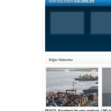
SON EKLENEN
GALERİLER
Diğer Haberler
FESCO, Karadeniz'de yeni sevkiyat
LNG ta