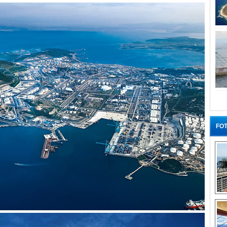
FOT
“G