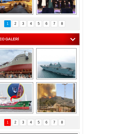
C'den 55 milyon 
5. Bosphorus Ship 
roluk turizm geliri 
Brokers Dinner, 
1
2
3
4
5
6
7
8
müjdesi
İstanbul’da yapıldı
EO GALERİ
eksan Tersanesi, 
TCG Anadolu, 
Başaran Bayrak 
tersane teknik 
tankerini suya 
seyrini tamamladı
indirdi
Göçmenlerin 
Milas’taki yangın 
imdadına Türk 
yeniden termik 
1
2
3
4
5
6
7
8
hipli MINA DENIZ 
santrallere doğru 
yetişti
ilerliyor