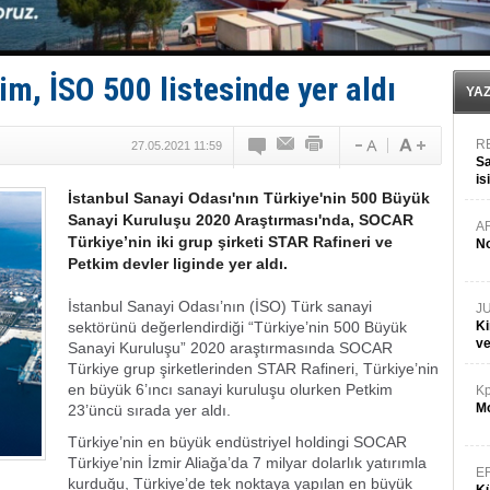
İTU AUV, Dünya’da 2. oldu!
LNG taşımacılığında maliyetler katlandı
PROYAD, yat mürettebatı için yurt dışı harcı için düze
Türkiye-Irak enerji hattında yeni dönem başlıyor
m, İSO 500 listesinde yer aldı
Türk Armatöre 'Uyuşturucu' tutuklaması!
YA
R
27.05.2021 11:59
Sa
is
İstanbul Sanayi Odası'nın Türkiye'nin 500 Büyük
da
Sanayi Kuruluşu 2020 Araştırması'nda, SOCAR
A
Türkiye’nin iki grup şirketi STAR Rafineri ve
No
Petkim devler liginde yer aldı.
İstanbul Sanayi Odası’nın (İSO) Türk sanayi
J
sektörünü değerlendirdiği “Türkiye’nin 500 Büyük
Ki
v
Sanayi Kuruluşu” 2020 araştırmasında SOCAR
Türkiye grup şirketlerinden STAR Rafineri, Türkiye’nin
en büyük 6’ıncı sanayi kuruluşu olurken Petkim
Kp
Mo
23’üncü sırada yer aldı.
Türkiye’nin en büyük endüstriyel holdingi SOCAR
Türkiye’nin İzmir Aliağa’da 7 milyar dolarlık yatırımla
E
kurduğu, Türkiye’de tek noktaya yapılan en büyük