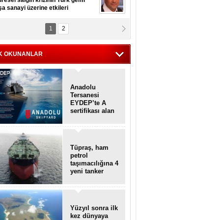
resel salgın krizinin Türk gemi
şa sanayi üzerine etkileri
1
2
pt. MESUT AZMİ GÖKSOY
lavuz kaptan kardeşlerime
hafen...
K OKUNANLAR
Anadolu
Tersanesi
EYDEP’te A
sertifikası alan
ilk tersane oldu
Tüpraş, ham
petrol
taşımacılığına 4
yeni tanker
daha ekliyor
Yüzyıl sonra ilk
kez dünyaya