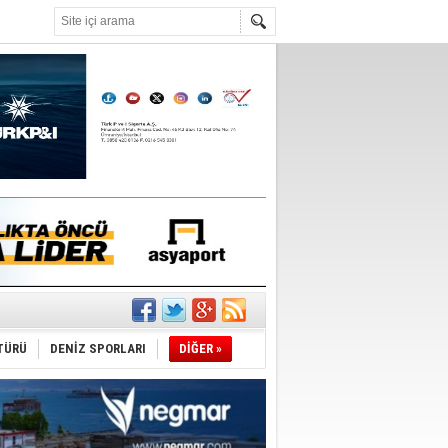
°C
du
tı
TÜRÜ
DENİZ SPORLARI
DİĞER »
sane oldu
ipliği yapacak
ekliyor