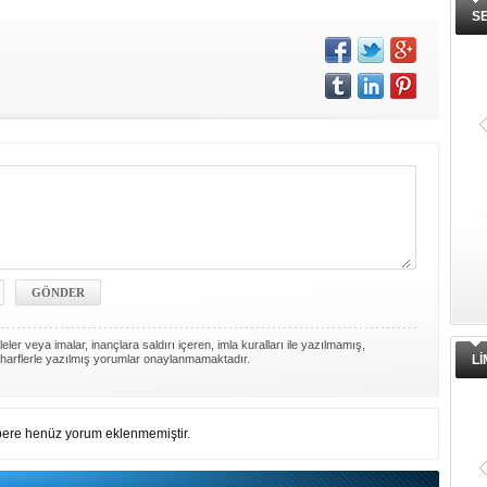
S
ler veya imalar, inançlara saldırı içeren, imla kuralları ile yazılmamış,
harflerle yazılmış yorumlar onaylanmamaktadır.
L
ere henüz yorum eklenmemiştir.