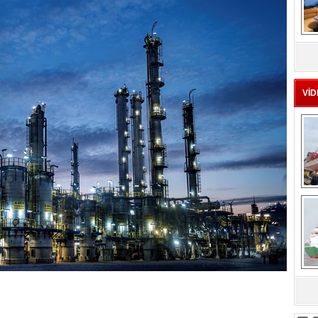
MS
eu
VİD
Ç
sa