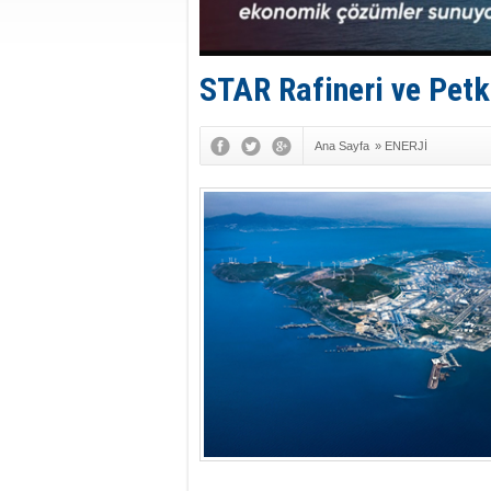
STAR Rafineri ve Petki
Ana Sayfa
»
ENERJİ