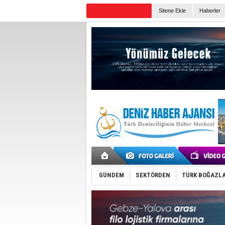
TURKISH MARITIME
Sitene Ekle
Haberler
Günün Haberleri
GÜNDEM
SEKTÖRDEN
TÜRK BOĞAZLA