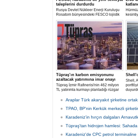
taleplerini durdurdu
katlan
Rusya Devlet Nükleer Enerji Kuruluşu
Hürmüz
Rosatom bünyesindeki FESCO lojistik
kesinti
şirketi, Karadeniz üzerinden yapılacak
arzında
sevkiyatlara ilişkin yeni taleplerin
süreler
kabulünü geçici olarak durdurdu.
deniz y
krizind
çıkardı.
Tüpraş’ın karbon emisyonunu
Shell'
azaltacak yatırımına imar onayı
Shell, 
Tüpraş İzmir Rafinerisi'nin 462 milyon
portföy
TL yatırımla kurmayı planladığı rüzgar
duyurd
ve güneş enerji santrali için hazırlanan
nazım ve uygulama imar planı
Araplar Türk akaryakıt şirketine ortak
değişiklikleri Çevre, Şehircilik ve İklim
Değişikliği Bakanlığı tarafından
TPAO, BP'nin Kerkük merkezli şirketin
onaylandı.
Karadeniz’in hırçın dalgaları Arnavu
Tüpraş'tan hidrojen hamlesi: Sahada
Karadeniz'de CPC petrol terminaline ik