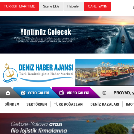
TURKISH MARITIME
Sitene Ekle
Haberler
CANLI YAYIN
Günün Haberleri
İTU AUV, D
LNG taşıma
PROYAD, yat
Türkiye-Ir
Türk Armat
GÜNDEM
SEKTÖRDEN
TÜRK BOĞAZLARI
DENİZ KAZALARI
IMO 
Deniz turi
DÖDER, 28.
Fairline, T
Baltık Deni
Runit kubb