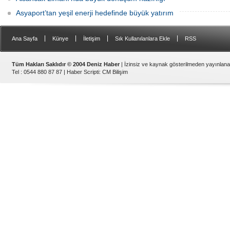
Asyaport’tan yeşil enerji hedefinde büyük yatırım
|
|
|
|
Ana Sayfa
Künye
İletişim
Sık Kullanılanlara Ekle
RSS
Tüm Hakları Saklıdır © 2004 Deniz Haber
| İzinsiz ve kaynak gösterilmeden yayınlan
Tel : 0544 880 87 87 |
Haber Scripti
:
CM Bilişim