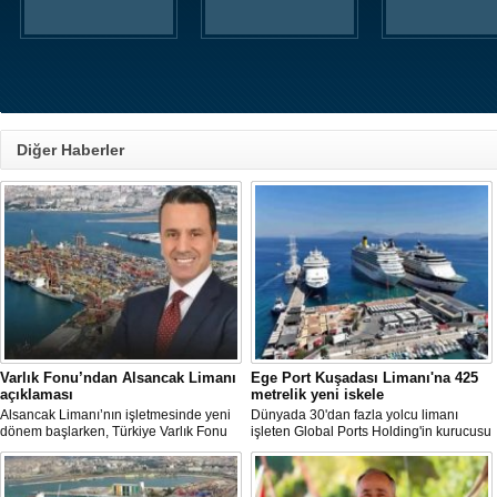
Diğer Haberler
Varlık Fonu’ndan Alsancak Limanı
Ege Port Kuşadası Limanı'na 425
açıklaması
metrelik yeni iskele
Alsancak Limanı’nın işletmesinde yeni
Dünyada 30'dan fazla yolcu limanı
dönem başlarken, Türkiye Varlık Fonu
işleten Global Ports Holding'in kurucusu
Yatırımlardan Sorumlu Genel Müdür
ve Yönetim Kurulu Başkanı Mehmet
Yardımcısı Aziz Murat Uluğ, limanda
Kutman'ın sahibi olduğu Ege Port
satış ya da imtiyaz devri yapılmadığını
Kuşadası, yeni bir yatırım hamlesine