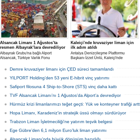
belirterek, “Yük limanı operasyonlarını
hazırlanıyor.
yerli ve milli Alport’a teslim ettik”
açıklamasında bulundu.
Alsancak Limanı 1 Ağustos’ta
Kaleiçi'nde kruvaziyer liman için
resmen Albayrak’lara devrediliyor
ilk adım atıldı
Albayrak Grubu'na bağlı Alport
Antalya Denizcileşme Platformu
Alsancak, Türkiye Varlık Fonu
Başkanı İzzet Ünlü, Kaleiçi'nde
mülkiyetindeki İzmir Alsancak Limanı'nın
kruvaziyer liman yapımıyla ilgili
yük limanı işletmesini 1 Ağustos 2026
Ulaştırma ve Altyapı Bakanlığı 6'ncı
Demre kruvaziyer limanı için ÇED süreci tamamlandı
itibarıyla devralacağını liman
Bölge Müdürlüğü tarafından teknik
kullanıcılarına gönderdiği resmi yazıyla
çalışma başlatıldığını açıkladı.
YILPORT Holding’den 53 yeni E-hibrit vinç yatırımı
duyurdu.
Safiport filosuna 4 Ship-to-Shore (STS) vinç daha kattı
TVF Alsancak Limanı’nı 1 Ağustos’da Alport’a devrediyor
Hürmüz krizi limanlarımızı teğet geçti: Yük ve konteyner trafiği artt
Hopa Limanı, Karadeniz'in stratejik üssü olmayı sürdürüyor
Trabzon Liman İşletmeciliği'ne yatırım teşvik belgesi
Ege Gübre’den 6,1 milyon Euro’luk liman yatırımı
Alsancak Limanı'nda büyük dönüşüm hazırlığı