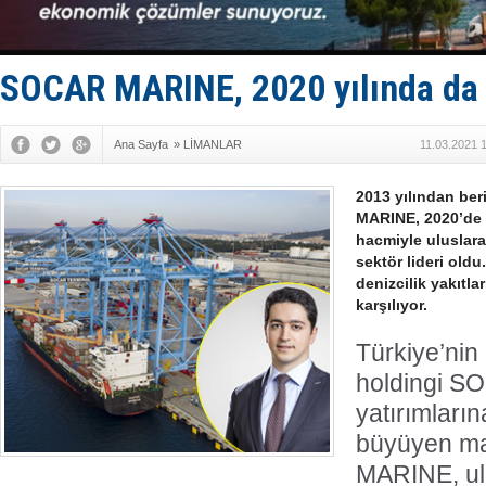
Limana dad
Türk Loydu
Hüseyin Me
Hat-San Te
SOCAR MARINE, 2020 yılında da p
Med Marine
Ana Sayfa
»
LİMANLAR
11.03.2021 
2013 yılından ber
MARINE, 2020’de 
hacmiyle uluslarar
sektör lideri old
denizcilik yakıtla
karşılıyor.
Türkiye’nin
holdingi S
yatırımların
büyüyen m
MARINE, ulu