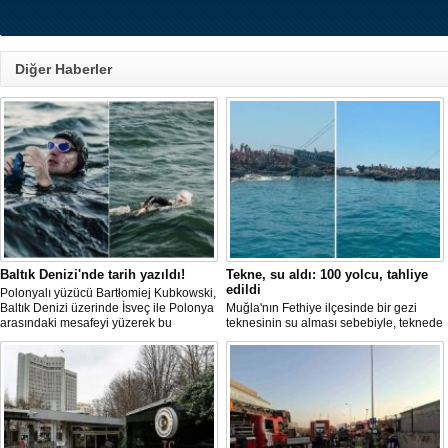
Diğer Haberler
Baltık Denizi'nde tarih yazıldı!
Tekne, su aldı: 100 yolcu, tahliye
edildi
Polonyalı yüzücü Bartłomiej Kubkowski,
Baltık Denizi üzerinde İsveç ile Polonya
Muğla'nın Fethiye ilçesinde bir gezi
arasındaki mesafeyi yüzerek bu
teknesinin su alması sebebiyle, teknede
başarının ilk örneği olarak tarihe geçti.
bulunan 100 yolcu tahliye edildi,
teknenin batmaması için bölgede
kurtarma çalışması başlatıldı.