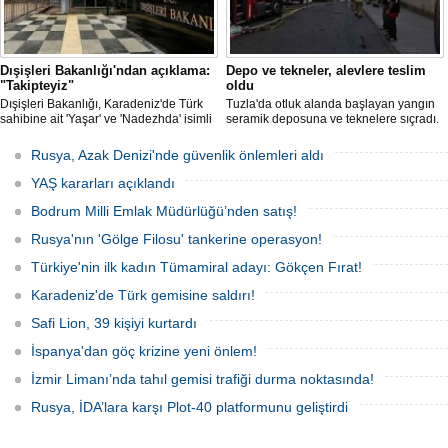
Dışişleri Bakanlığı'ndan açıklama:
Depo ve tekneler, alevlere teslim
"Takipteyiz"
oldu
Dışişleri Bakanlığı, Karadeniz'de Türk
Tuzla'da otluk alanda başlayan yangın
sahibine ait 'Yaşar' ve 'Nadezhda' isimli
seramik deposuna ve teknelere sıçradı.
sivil gemilere yönelik insansız hava
İtfaiye ekipleri uzun uğraşlar sonucu
araçlarıyla gerçekleştirilen saldırıda
alevleri kontrol altına aldı.
Rusya, Azak Denizi'nde güvenlik önlemleri aldı
yaralanan personelin sağlık durumu ve
güvenliğinin yakından takip edildiğini
YAŞ kararları açıklandı
duyurdu.
Bodrum Milli Emlak Müdürlüğü’nden satış!
Rusya'nın 'Gölge Filosu' tankerine operasyon!
Türkiye'nin ilk kadın Tümamiral adayı: Gökçen Fırat!
Karadeniz'de Türk gemisine saldırı!
Safi Lion, 39 kişiyi kurtardı
İspanya'dan göç krizine yeni önlem!
İzmir Limanı’nda tahıl gemisi trafiği durma noktasında!
Rusya, İDA’lara karşı Plot-40 platformunu geliştirdi