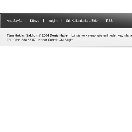
|
|
|
|
Ana Sayfa
Künye
İletişim
Sık Kullanılanlara Ekle
RSS
Tüm Hakları Saklıdır © 2004 Deniz Haber
| İzinsiz ve kaynak gösterilmeden yayınlan
Tel : 0544 880 87 87 |
Haber Scripti
:
CM Bilişim