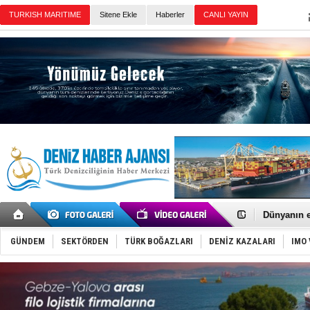
Sitene Ekle
Haberler
Günün Haberleri
Baltık Deni
Runit kubb
Dünyanın e
Türk Loydu
Hüseyin Me
GÜNDEM
SEKTÖRDEN
TÜRK BOĞAZLARI
DENİZ KAZALARI
IMO 
Hat-San Te
Med Marine
KOSDER’den
Kalyoncu’da
Tekne, su a