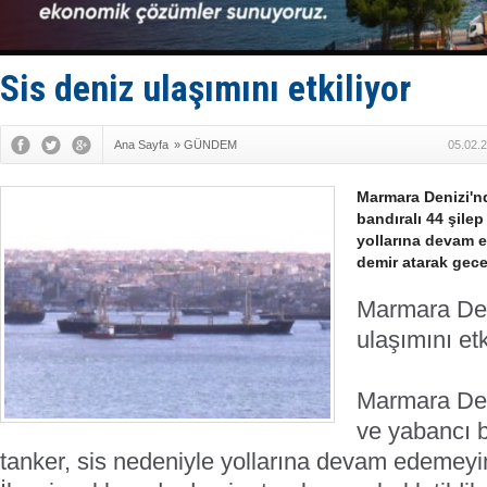
Bacasında 
Dışişleri B
Depo ve tek
Kruvaziyer 
Sis deniz ulaşımını etkiliyor
SES Yacht
Ana Sayfa
»
GÜNDEM
05.02.
Marmara Denizi'n
bandıralı 44 şilep
yollarına devam 
demir atarak gece 
Marmara Den
ulaşımını etki
Marmara Den
ve yabancı b
tanker, sis nedeniyle yollarına devam edemeyi