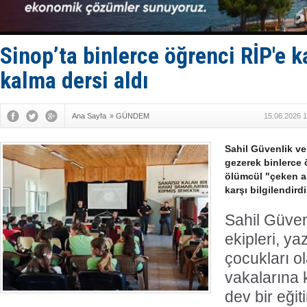
Keşfedildi
D-Marin, A
Van’da inş
ASEAN ilk 
Sinop’ta binlerce öğrenci RİP'e k
TAYK - Eke
kalma dersi aldı
Ana Sayfa
»
GÜNDEM
15.06.2026 1
Sahil Güvenlik ve 
gezerek binlerce 
ölümcül "çeken akı
karşı bilgilendirdi
Sahil Güven
ekipleri, y
çocukları o
vakalarına 
dev bir eğit