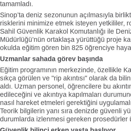
tamamladı.
Sinop’ta deniz sezonunun açılmasıyla birli
risklerini minimize etmek isteyen yetkililer, r
Sahil Güvenlik Karakol Komutanlığı ile Den
Müdürlüğü’nün ortaklaşa yürüttüğü proje ka
okulda eğitim gören bin 825 öğrenciye hayati 
Uzmanlar sahada görev başında
Eğitim programının merkezinde, özellikle Ka
sıkça görülen ve "rip akıntısı" olarak da bil
aldı. Uzman personel, öğrencilere bu akıntın
edileceğini ve akıntıya kapılmaları durum
nasıl hareket etmeleri gerektiğini uygulamalı
Teorik bilgilerin yanı sıra denizde güvenli yü
durumlarda izlenmesi gereken prosedürler 
Güvenlik bilinci erken yaşta başlıyor