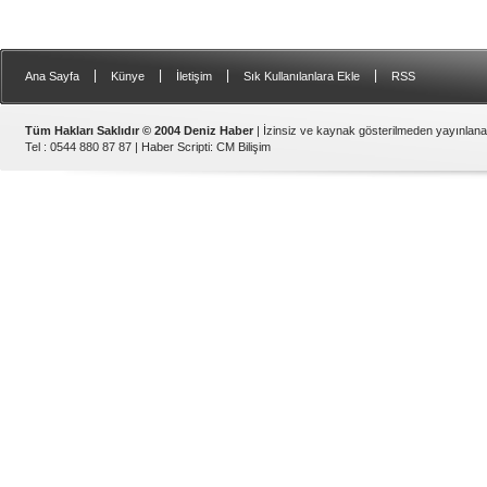
|
|
|
|
Ana Sayfa
Künye
İletişim
Sık Kullanılanlara Ekle
RSS
Tüm Hakları Saklıdır © 2004 Deniz Haber
| İzinsiz ve kaynak gösterilmeden yayınlan
Tel : 0544 880 87 87 |
Haber Scripti
:
CM Bilişim