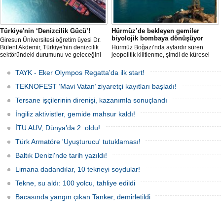
Türkiye'nin ‘Denizcilik Gücü’!
Hürmüz’de bekleyen gemiler
biyolojik bombaya dönüşüyor
Giresun Üniversitesi öğretim üyesi Dr.
Bülent Akdemir, Türkiye'nin denizcilik
Hürmüz Boğazı’nda aylardır süren
sektöründeki durumunu ve geleceğini
jeopolitik kilitlenme, şimdi de küresel
değerlendirdi.
ölçekte bir çevre felaketinin kapısını
aralamış olabilir. Sıcak sularda
TAYK - Eker Olympos Regatta'da ilk start!
hareketsiz bekleyen binden fazla gemi,
istilacı deniz canlıları için devasa bir
TEKNOFEST ‘Mavi Vatan’ ziyaretçi kayıtları başladı!
üreme merkezine dönüşmüş durumda.
Tersane işçilerinin direnişi, kazanımla sonuçlandı
İngiliz aktivistler, gemide mahsur kaldı!
İTU AUV, Dünya’da 2. oldu!
Türk Armatöre 'Uyuşturucu' tutuklaması!
Baltık Denizi'nde tarih yazıldı!
Limana dadandılar, 10 tekneyi soydular!
Tekne, su aldı: 100 yolcu, tahliye edildi
Bacasında yangın çıkan Tanker, demirletildi