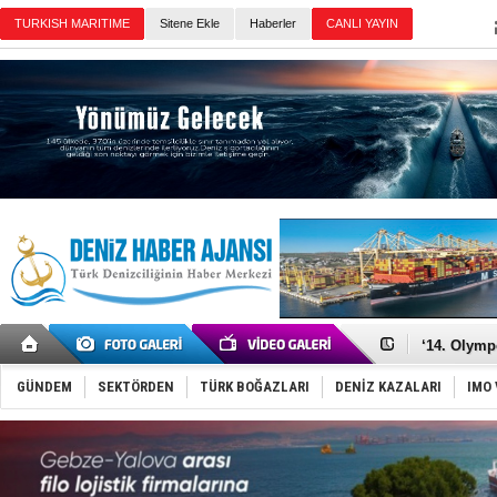
TURKISH MARITIME
Sitene Ekle
Haberler
CANLI YAYIN
Günün Haberleri
Denizcilik
Türkiye’den
‘14. Olymp
Taksi Botla
TÜRKLİM Ba
GÜNDEM
SEKTÖRDEN
TÜRK BOĞAZLARI
DENİZ KAZALARI
IMO 
SOCAR da M
Türkiye'nin
Dünyanın e
Hürmüz’de
Rusya'nın g