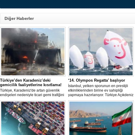
Diğer Haberler
Türkiye’den Karadeniz'deki
‘14. Olympos Regatta’ başlıyor
gemicilik faaliyetlerine kısıtlama!
İstanbul, yelken sporunun en prestijli
Türkiye, Karadeniz'de artan güvenlik
etkinliklerinden birine ev sahipliği
endişeleri nedeniyle ticari gemi trafiğini
yapmaya hazırlanıyor. Türkiye Açıkdeniz
kısıtlamaya başladı. Bu durum,
Yarış Kulübü (TAYK), Türkiye Yelken
bölgedeki gıda güvenliğini tehdit ediyor.
Federasyonu ve Eker Süt Ürünleri iş
birliğiyle hayata geçirilecek olan 14.
TAYK - Eker Olympos Regatta, 7
Ağustos'ta start alacak ve 16 Ağustos'a
kadar deniz tutkunlarını bir araya
getirecek. "Rüzgâ