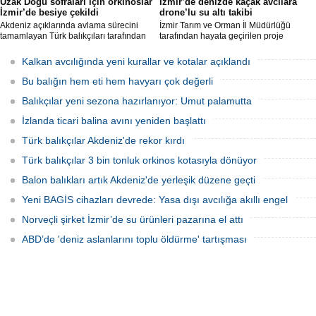
Uzak Doğu sofraları için orkinoslar
İzmir’de denizde kaçak avcılara
İzmir’de besiye çekildi
drone’lu su altı takibi
Akdeniz açıklarında avlama sürecini
İzmir Tarım ve Orman İl Müdürlüğü
tamamlayan Türk balıkçıları tarafından
tarafından hayata geçirilen proje
İzmir'deki çiftliklere nakledilen
kapsamında, denizlerdeki kaçak
orkinoslar, Uzak Doğu ülkelerine ihraç
faaliyetleri anlık olarak tespit edebilen
Kalkan avcılığında yeni kurallar ve kotalar açıklandı
edilmek için özenle bakılıyor.
hava ve su altı dronları sahada aktif
olarak kullanılmaya başlandı.
Bu balığın hem eti hem havyarı çok değerli
Balıkçılar yeni sezona hazırlanıyor: Umut palamutta
İzlanda ticari balina avını yeniden başlattı
Türk balıkçılar Akdeniz'de rekor kırdı
Türk balıkçılar 3 bin tonluk orkinos kotasıyla dönüyor
Balon balıkları artık Akdeniz'de yerleşik düzene geçti
Yeni BAGİS cihazları devrede: Yasa dışı avcılığa akıllı engel
Norveçli şirket İzmir’de su ürünleri pazarına el attı
ABD’de 'deniz aslanlarını toplu öldürme' tartışması