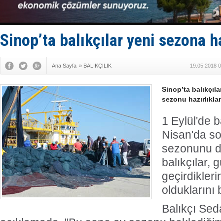
GİMBİRDER 
35 milyon T
İnsansız c
Yüzyıl son
Sinop’ta balıkçılar yeni sezona h
Anadolu Te
Ana Sayfa
»
BALIKÇILIK
19.05.2018 0
Sinop’ta balıkçıla
sezonu hazırlıklar
1 Eylül'de 
Nisan'da so
sezonunu d
balıkçılar, 
geçirdikler
olduklarını be
Balıkçı Sed