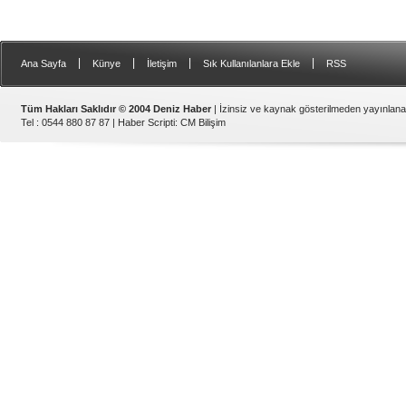
|
|
|
|
Ana Sayfa
Künye
İletişim
Sık Kullanılanlara Ekle
RSS
Tüm Hakları Saklıdır © 2004 Deniz Haber
| İzinsiz ve kaynak gösterilmeden yayınlan
Tel : 0544 880 87 87 |
Haber Scripti
:
CM Bilişim