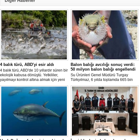
Diğer Haberler
4 balık türü, ABD'yi esir aldı
Balon balığı avcılığı sonuç verdi:
50 milyon balon balığı engellendi
4 balık türü, ABD'de 10 yıllardır süren bir
ekolojik kabusa dönüştü. Yetkililer,
Su Ürünleri Genel Müdürü Turgay
yayılmayı kontrol altına almak için yeni
Türkyılmaz, 6 yılda toplamda 665 bin
projeler geliştirirken, uzmanlar
balon balığının ekosistemden
tamamen yok edilmenin imkansız
uzaklaştırıldığını belirterek, "Balon balığı
olduğunu belirtiyor.
avcılığı sayesinde, yaklaşık 50 milyon
yeni balon balığının ekosisteme
katılması önlendi." dedi.