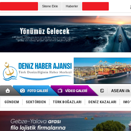
Sitene Ekle
Haberler
Günün Haberleri
D-Marin, A
Van’da inş
ASEAN ilk 
TAYK - Eke
İstanbul v
GÜNDEM
SEKTÖRDEN
TÜRK BOĞAZLARI
DENİZ KAZALARI
IMO 
TEKNOFEST 
Tersane işç
İngiliz akt
FESCO, Kar
DESE, BIMC