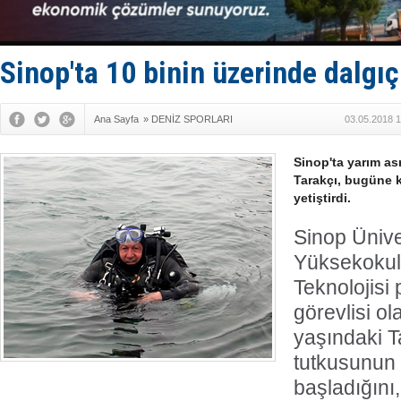
Yüzyıl son
Anadolu Te
Derince, I
Tüpraş, ha
Sinop'ta 10 binin üzerinde dalgıç 
İTU AUV, D
Ana Sayfa
»
DENİZ SPORLARI
03.05.2018 1
Sinop'ta yarım as
Tarakçı, bugüne k
yetiştirdi.
Sinop Ünive
Yüksekokul
Teknolojisi
görevlisi ol
yaşındaki T
tutkusunun
başladığını,