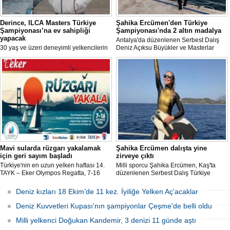
Derince, ILCA Masters Türkiye
Şahika Ercümen'den Türkiye
Şampiyonası’na ev sahipliği
Şampiyonası'nda 2 altın madalya
yapacak
Antalya'da düzenlenen Serbest Dalış
30 yaş ve üzeri deneyimli yelkencilerin
Deniz Açıksu Büyükler ve Masterlar
mücadele ettiği ILCA Masters 2026
Bireysel Türkiye Şampiyonası'nda milli
Türkiye Şampiyonası, bu yıl Kocaeli’nin
sporcu ve serbest dalış dünya
Derince ilçesinde gerçekleştirilecek.
rekortmeni Şahika Ercümen, 2 altın
madalya kazandı.
Mavi sularda rüzgarı yakalamak
Şahika Ercümen dalışta yine
için geri sayım başladı
zirveye çıktı
Türkiye'nin en uzun yelken haftası 14.
Milli sporcu Şahika Ercümen, Kaş'ta
TAYK – Eker Olympos Regatta, 7-16
düzenlenen Serbest Dalış Türkiye
Ağustos 2026 tarihleri arasında mavi
Şampiyonası'nda sabit ağırlık
sulara yelken açıyor.
kategorisinde 68 metre dalış yaparak
Deniz kızları 18 Ekim’de 11 kez. İyiliğe Yelken Aç’acaklar
şampiyon oldu.
Deniz Kuvvetleri Kupası'nın şampiyonlar Çeşme'de belli oldu
Milli yelkenci Doğukan Kandemir, 3 denizi 11 günde aştı