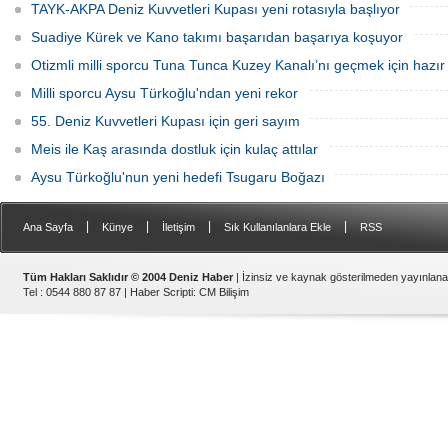
TAYK-AKPA Deniz Kuvvetleri Kupası yeni rotasıyla başlıyor
Suadiye Kürek ve Kano takımı başarıdan başarıya koşuyor
Otizmli milli sporcu Tuna Tunca Kuzey Kanalı’nı geçmek için hazır
Milli sporcu Aysu Türkoğlu'ndan yeni rekor
55. Deniz Kuvvetleri Kupası için geri sayım
Meis ile Kaş arasında dostluk için kulaç attılar
Aysu Türkoğlu'nun yeni hedefi Tsugaru Boğazı
|
|
|
|
Ana Sayfa
Künye
İletişim
Sık Kullanılanlara Ekle
RSS
Tüm Hakları Saklıdır © 2004 Deniz Haber
| İzinsiz ve kaynak gösterilmeden yayınlan
Tel : 0544 880 87 87 |
Haber Scripti
:
CM Bilişim