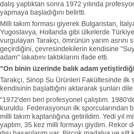
dalış yaptıktan sonra 1972 yılında profesyon
yapmaya başladığını belirtti.
Milli takım forması giyerek Bulgaristan, İtal
Yugoslavya, Hollanda gibi ülkelerde Türkiye'y
vurgulayan Tarakçı, ömrünün yarım asrını s
geçirdiğini, çevresindekilerin kendisine "Su
adam" lakabını taktıklarını ifade etti.
"On binin üzerinde balık adam yetiştirdiğ
Tarakçı, Sinop Su Ürünleri Fakültesinde ilk 
kendisinin başlattığını aktararak şunları dile 
"1972'den beri profesyonel çalıştım. 1980'
kuruldu. Federasyonun ilk sporcularından b
milli takım kaptanlığına getirildim. Yedi yıl mi
yaptım, 35 kez milli formayı giydim. Rekor 
dışı başarılarım var. Birçok madalya ve şilt