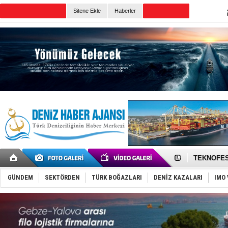
Sitene Ekle
Haberler
Günün Haberleri
TAYK - Eke
İstanbul v
TEKNOFEST 
Tersane işç
İngiliz akt
GÜNDEM
SEKTÖRDEN
TÜRK BOĞAZLARI
DENİZ KAZALARI
IMO 
FESCO, Kar
DESE, BIMC
GİMBİRDER 
35 milyon T
İnsansız c