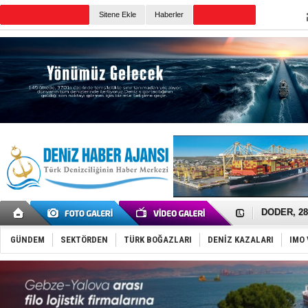
Sitene Ekle
Haberler
Günün Haberleri
İTU AUV, D
LNG taşıma
PROYAD, yat
Türkiye-Ir
Türk Armat
Deniz turi
DÖDER, 28.
Fairline, T
Baltık Deni
Runit kubb
GÜNDEM
SEKTÖRDEN
TÜRK BOĞAZLARI
DENİZ KAZALARI
IMO 
Limana dad
Türk Loydu
Hüseyin Me
Hat-San Te
Med Marine