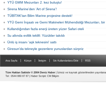
YTÜ GMM Mezunları 2. kez buluştu!
Sirena Marine’den ‘Art of Sirena’!
TÜBİTAK’tan Bilim Marine projesine destek!
YTÜ Gemi İnşaatı ve Gemi Makineleri Mühendisliği Mezunları, bir 
Kullandığından fazla enerji üreten yüzer Safari oteli
Su altında evlilik teklifi: Yüzükler takıldı
Ünlü iş insanı 'aşk teknesini' sattı
Giresun'da tekneyle gezenlere yunuslardan sürpriz
|
|
|
|
Ana Sayfa
Künye
İletişim
Sık Kullanılanlara Ekle
RSS
Tüm Hakları Saklıdır © 2004 Deniz Haber
| İzinsiz ve kaynak gösterilmeden yayınlan
Tel : 0544 880 87 87 |
Haber Scripti
:
CM Bilişim