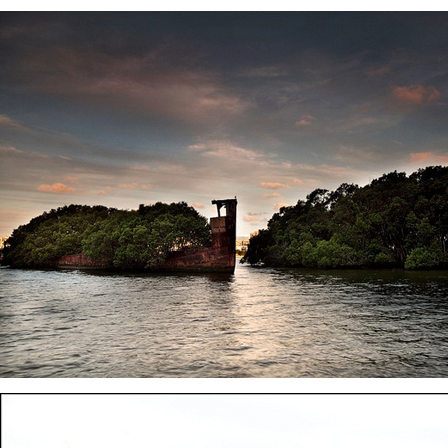
Fransız Meridiam, Boğaz 
ihalesine hazırlanıyor 
Bloomberg'in haberine gör
altyapı yatırım şirketi Meri
Temmuz Şehitler Köprüsü 
Sultan Mehmet Köprü
özelleştirilmesine yönelik
ilgileniyor.