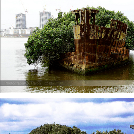
Varlık Fonu’ndan Alsanc
açıklaması
Alsancak Limanı’nın işletm
dönem başlarken, Türkiye V
Yatırımlardan Sorumlu Ge
Yardımcısı Aziz Murat Ulu
satış ya da imtiyaz devri ya
belirterek, “Yük limanı oper
yerli ve milli Alport’a tesl
açıklamasında bulu
Dörtel Gemi Söküm AB li
çıkarıldı
Aliağa’daki Dörtel Gemi