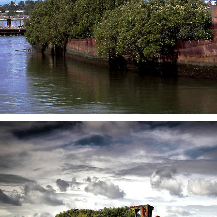
Gemi Geri Dönüşüm Yönetm
özellikle özellikle kıyı şerid
ilişkin hükümlere uymadığ
listesinden çıkarıld