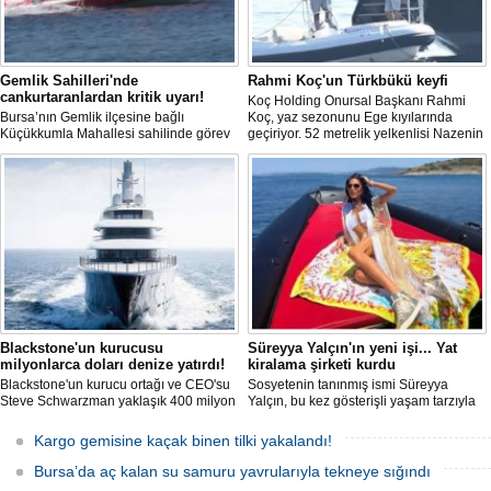
Gemlik Sahilleri'nde
Rahmi Koç'un Türkbükü keyfi
cankurtaranlardan kritik uyarı!
Koç Holding Onursal Başkanı Rahmi
Bursa’nın Gemlik ilçesine bağlı
Koç, yaz sezonunu Ege kıyılarında
Küçükkumla Mahallesi sahilinde görev
geçiriyor. 52 metrelik yelkenlisi Nazenin
yapan cankurtaranlar, sıcak havalarla
5 ile mavi tura çıkan Koç, Bodrum
birlikte artan deniz yoğunluğunda
Türkbükü'nde zodiak botla karaya
vatandaşların güvenliği için gün boyu
çıkarken görüntülendi.
görev yapıyor. Ekipler, boğulma
vakalarının büyük bölümünün kişilerin
kendi sınırlarını aşması ve uyarıları
dikkate almamasından kaynaklandığını
belirtti.
Blackstone'un kurucusu
Süreyya Yalçın'ın yeni işi... Yat
milyonlarca doları denize yatırdı!
kiralama şirketi kurdu
Blackstone'un kurucu ortağı ve CEO'su
Sosyetenin tanınmış ismi Süreyya
Steve Schwarzman yaklaşık 400 milyon
Yalçın, bu kez gösterişli yaşam tarzıyla
dolar değerindeki lüks süper yatı satın
değil, iş dünyasına attığı yeni adımla
aldı. Project 1014 adlı yat 101 metre
gündem oldu. Yalçın Bodrum merkezli
Kargo gemisine kaçak binen tilki yakalandı!
uzunluğunda...
bir yat kiralama şirketi kurdu.
Bursa’da aç kalan su samuru yavrularıyla tekneye sığındı