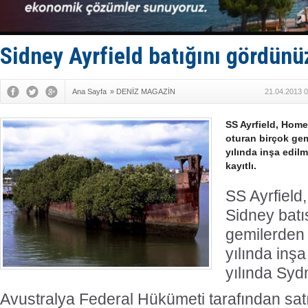
Sidney Ayrfield batığını gördün
Ana Sayfa
»
DENİZ MAGAZİN
21.04.2013 0
SS Ayrfield, Hom
oturan birçok gemi
yılında inşa edil
kayıtlı.
SS Ayrfiel
Sidney batı
gemilerden b
yılında inş
yılında Sydn
Avustralya Federal Hükümeti tarafından satı