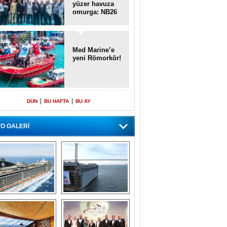
yüzer havuza
omurga: NB26
Med Marine’e
yeni Römorkör!
|
|
DÜN
BU HAFTA
BU AY
O GALERİ
emi içinde gemi” 
Dünyada tek! 
konsepti ile MSC 
Denizaltı yüzer 
Splendida
havuzu intikal 
seyrine başladı