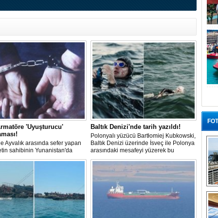
FOT
rmatöre 'Uyuşturucu'
Baltık Denizi'nde tarih yazıldı!
aması!
Polonyalı yüzücü Bartłomiej Kubkowski,
 ile Ayvalık arasında sefer yapan
Baltık Denizi üzerinde İsveç ile Polonya
ketin sahibinin Yunanistan'da
arasındaki mesafeyi yüzerek bu
dığı bildirildi.
başarının ilk örneği olarak tarihe geçti.
“G