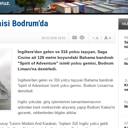
Limana dadandılar, 10 tekneyi soydular!
Türk Loydu’na Süveyş tonaj yetkisi
Hüseyin Mengi: “Yapay Zekâ, Ustanın yerini alamaz”
Hat-San Tersanesi’nden yüzer havuza omurga: NB26
misi Bodrum'da
Med Marine’e yeni Römorkör!
YA
R
30.03.2006 18:53
Sa
is
İngiltere'den gelen ve 316 yolcu taşıyan, Saga
da
Cruise ait 126 metre boyundaki Bahama bandıralı
A
"Spirit of Adventure" isimli yolcu gemisi, Bodrum
No
Limanı'na demirledi.
İngiltere'den gelen ve 316 yolcu taşıyan Bahama bandıralı
J
Ki
'Spirit of Adventure' isimli yolcu gemisi, Bodrum Limanı'na
v
demirledi.
İngiliz yolcular, giriş işlemlerinin tamamlanmasının
Kp
Mo
ardından kent merkezinde alışveriş yapıp Bodrum Kalesi'ni
gezerek, rehberlerden bilgiler aldılar.
lusoy Turizm Müdürü And Karakan, ''toplam 316 İngiliz yolcu geldi.
E