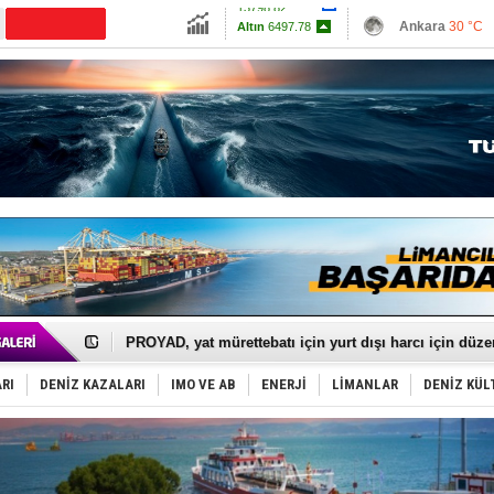
13798.82
Ankara
30 °C
Altın
6497.78
İzmir
30 °C
Dolar
47.591
Antalya
28 °C
Euro
54.9517
Muğla
26 °C
Çanakkale
32 
İTU AUV, Dünya’da 2. oldu!
LNG taşımacılığında maliyetler katlandı
PROYAD, yat mürettebatı için yurt dışı harcı için düze
Türkiye-Irak enerji hattında yeni dönem başlıyor
Türk Armatöre 'Uyuşturucu' tutuklaması!
RI
DENİZ KAZALARI
IMO VE AB
ENERJİ
LİMANLAR
DENİZ KÜL
Deniz turizminde yeni ‘Ceza Rejimi’!
DÖDER, 28. Dönem Yönetim Kurulu Başkanını seçti!
Fairline, Türkiye’de ‘SoleMarin’i seçti
Baltık Denizi'nde tarih yazıldı!
Runit kubbesi okyanusun derinliklerinde halkı tehdit 