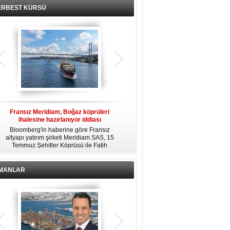
ERBEST KÜRSÜ
Fransız Meridiam, Boğaz köprüleri
Kendi yat limanına sahip en pahalı
ihalesine hazırlanıyor iddiası
özel adalar
Bloomberg'in haberine göre Fransız
Dünyanın en zengin insanlarından
altyapı yatırım şirketi Meridiam SAS, 15
bazıları için yaşam tarzının bir parçası
Temmuz Şehitler Köprüsü ile Fatih
sadece bir süper yat değil, aynı
R
Sultan Mehmet Köprüsü'nün
zamanda kendi yat limanı, helikopter
özelleştirilmesine yönelik ihaleyle
pisti ve seçkin villaları da içeren koca
ilgileniyor.
bir özel adadır.
İMANLAR