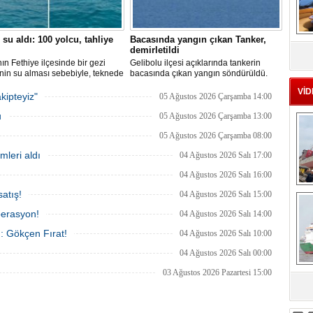
 su aldı: 100 yolcu, tahliye
Bacasında yangın çıkan Tanker,
MS
demirletildi
eu
ın Fethiye ilçesinde bir gezi
Gelibolu ilçesi açıklarında tankerin
nin su alması sebebiyle, teknede
bacasında çıkan yangın söndürüldü.
 100 yolcu tahliye edildi,
Tanker, ardından Şevketiye Demir
VİD
in batmaması için bölgede
Sahası'na demirletildi.
kipteyiz"
05 Ağustos 2026 Çarşamba 14:00
a çalışması başlatıldı.
u
05 Ağustos 2026 Çarşamba 13:00
05 Ağustos 2026 Çarşamba 08:00
mleri aldı
04 Ağustos 2026 Salı 17:00
04 Ağustos 2026 Salı 16:00
Ç
atış!
04 Ağustos 2026 Salı 15:00
perasyon!
04 Ağustos 2026 Salı 14:00
ı: Gökçen Fırat!
04 Ağustos 2026 Salı 10:00
04 Ağustos 2026 Salı 00:00
03 Ağustos 2026 Pazartesi 15:00
sa