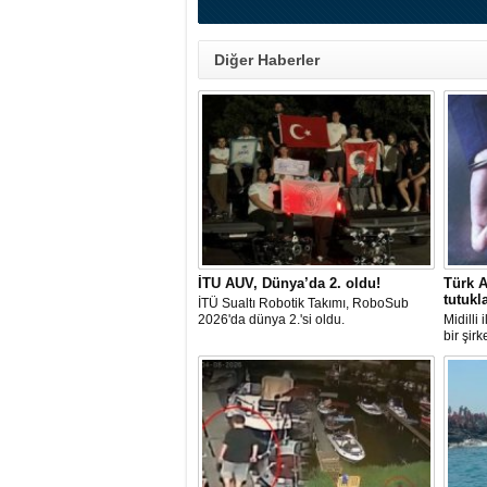
Diğer Haberler
İTU AUV, Dünya’da 2. oldu!
Türk A
tutukl
İTÜ Sualtı Robotik Takımı, RoboSub
2026'da dünya 2.'si oldu.
Midilli
bir şir
tutuklan