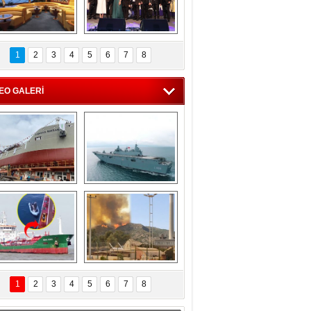
C'den 55 milyon 
5. Bosphorus Ship 
roluk turizm geliri 
Brokers Dinner, 
1
2
3
4
5
6
7
8
müjdesi
İstanbul’da yapıldı
EO GALERİ
eksan Tersanesi, 
TCG Anadolu, 
Başaran Bayrak 
tersane teknik 
tankerini suya 
seyrini tamamladı
indirdi
Göçmenlerin 
Milas’taki yangın 
imdadına Türk 
yeniden termik 
1
2
3
4
5
6
7
8
hipli MINA DENIZ 
santrallere doğru 
yetişti
ilerliyor