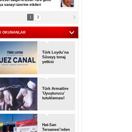
resel salgın krizinin Türk gemi
şa sanayi üzerine etkileri
1
2
pt. MESUT AZMİ GÖKSOY
lavuz kaptan kardeşlerime
hafen...
K OKUNANLAR
Türk Loydu’na
Süveyş tonaj
yetkisi
Türk Armatöre
'Uyuşturucu'
tutuklaması!
Hat-San
Tersanesi’nden