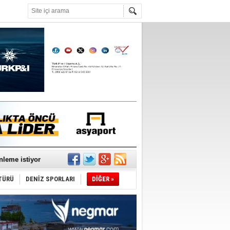
°C
nleme istiyor
TÜRÜ
DENİZ SPORLARI
DİĞER »
ediyor