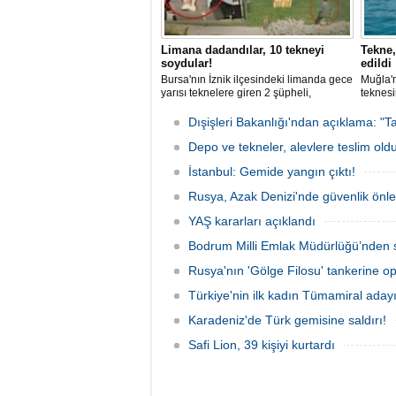
Limana dadandılar, 10 tekneyi
Tekne,
soydular!
edildi
Bursa'nın İznik ilçesindeki limanda gece
Muğla'n
yarısı teknelere giren 2 şüpheli,
teknesi
elektronik cihazlar ve değerli eşyalar
bulunan
çaldı. Olay, güvenlik kameralarına
teknen
Dışişleri Bakanlığı'ndan açıklama: "Ta
yansıdı, tekne sahiplerinin ihbarıyla
kurtarm
jandarma inceleme başlattı.
Depo ve tekneler, alevlere teslim old
İstanbul: Gemide yangın çıktı!
Rusya, Azak Denizi'nde güvenlik önle
YAŞ kararları açıklandı
Bodrum Milli Emlak Müdürlüğü’nden s
Rusya'nın 'Gölge Filosu' tankerine o
Türkiye'nin ilk kadın Tümamiral aday
Karadeniz'de Türk gemisine saldırı!
Safi Lion, 39 kişiyi kurtardı