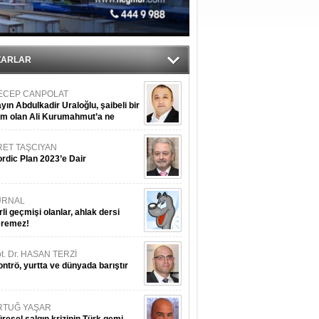
ZARLAR
ECEP CANPOLAT
yın Abdulkadir Uraloğlu, şaibeli bir
im olan Ali Kurumahmut’a ne
nışıyorsunuz?
RET TAŞCIYAN
rdic Plan 2023’e Dair
URNAL
rli geçmişi olanlar, ahlak dersi
eremez!
t. Dr. HASAN TERZİ
ntrö, yurtta ve dünyada barıştır
RTUĞ YAŞAR