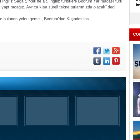
Kü
 İngiliz Saga Şirketi'ne ait. İngiliz turistlere Bodrum Yarımadası turu
in
yaptıracağız. Ayrıca kısa süreli tekne turlarımızda olacak'' dedi.
K
de bulunan yolcu gemisi, Bodrum'dan Kuşadası'na
Kı
it
ÇO