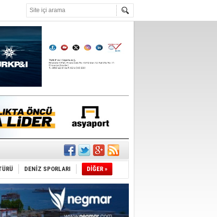
°C
ldi!
TÜRÜ
DENİZ SPORLARI
DİĞER »
da
üldü