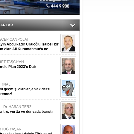
ıtlama!
’
ZARLAR
ECEP CANPOLAT
yın Abdulkadir Uraloğlu, şaibeli bir
im olan Ali Kurumahmut’a ne
nışıyorsunuz?
RET TAŞCIYAN
rdic Plan 2023’e Dair
URNAL
rli geçmişi olanlar, ahlak dersi
eremez!
t. Dr. HASAN TERZİ
ntrö, yurtta ve dünyada barıştır
RTUĞ YAŞAR