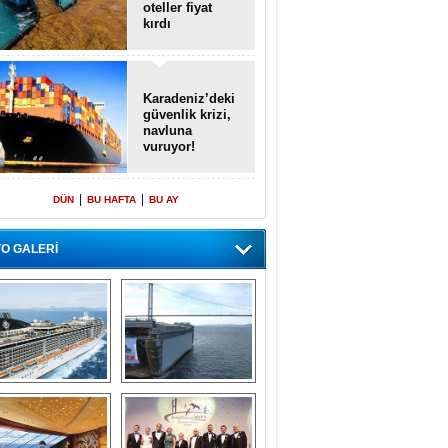
oteller fiyat
kırdı
Karadeniz’deki
güvenlik krizi,
navluna
vuruyor!
|
|
DÜN
BU HAFTA
BU AY
O GALERİ
emi içinde gemi” 
Dünyada tek! 
konsepti ile MSC 
Denizaltı yüzer 
Splendida
havuzu intikal 
seyrine başladı