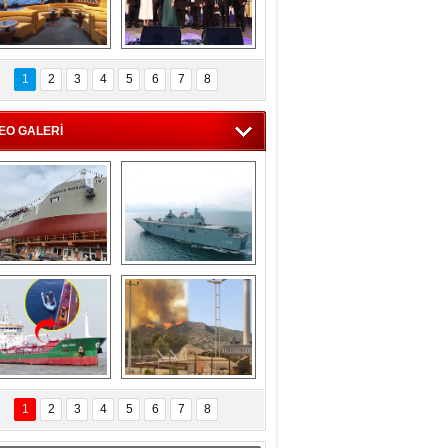
C'den 55 milyon 
5. Bosphorus Ship 
roluk turizm geliri 
Brokers Dinner, 
1
2
3
4
5
6
7
8
müjdesi
İstanbul’da yapıldı
EO GALERİ
eksan Tersanesi, 
TCG Anadolu, 
Başaran Bayrak 
tersane teknik 
tankerini suya 
seyrini tamamladı
indirdi
Göçmenlerin 
Milas’taki yangın 
imdadına Türk 
yeniden termik 
1
2
3
4
5
6
7
8
hipli MINA DENIZ 
santrallere doğru 
yetişti
ilerliyor