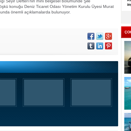
Kü
dığı Seyir Defteri'nin mini belgesel bölümünde Şile
in
 Köşkü konuğu Deniz Ticaret Odası Yönetim Kurulu Üyesi Murat
onusunda önemli açıklamalarda bulunuyor.
K
Kı
it
ÇO