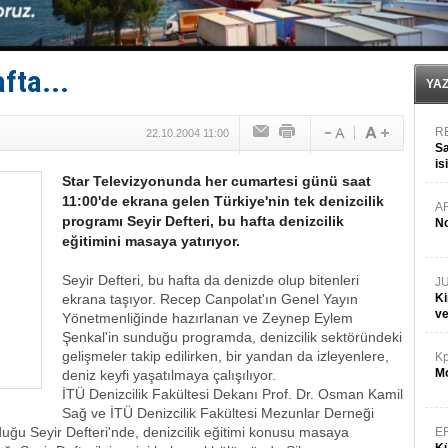
Denizcilik sektörü, Alsancak Limanı’ndan memnun
Türkiye’den Karadeniz'deki gemicilik faaliyetlerine kıs
‘14. Olympos Regatta’ başlıyor
Taksi Botlar, 50 yıldır Marmaris’in mavi sularında
fta...
TÜRKLİM Başkanı Hamdi Erçelik’ten ‘Çözüm Anahtarı
YA
R
22.10.2004 11:00
Sa
is
Star Televizyonunda her cumartesi günü saat
da
11:00'de ekrana gelen Türkiye'nin tek denizcilik
A
programı Seyir Defteri, bu hafta denizcilik
No
eğitimini masaya yatırıyor.
Seyir Defteri, bu hafta da denizde olup bitenleri
J
ekrana taşıyor. Recep Canpolat'ın Genel Yayın
Ki
v
Yönetmenliğinde hazırlanan ve Zeynep Eylem
Şenkal'in sunduğu programda, denizcilik sektöründeki
gelişmeler takip edilirken, bir yandan da izleyenlere,
Kp
Mo
deniz keyfi yaşatılmaya çalışılıyor.
İTÜ Denizcilik Fakültesi Dekanı Prof. Dr. Osman Kamil
Sağ ve İTÜ Denizcilik Fakültesi Mezunlar Derneği
duğu Seyir Defteri'nde, denizcilik eğitimi konusu masaya
E