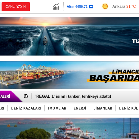
13779.39
Ankara
31 °C
CANLI YAYIN
Altın
6659.71
İzmir
36 °C
Dolar
47.6791
Antalya
32 °C
Euro
55.1258
Muğla
35 °C
Çanakkale
31 
Makine arızası yapan tanker, güvenli bölgeye çekildi
Dron saldırısına uğrayan Türk gemisi, Samsun'a getiri
'REGAL 1' isimli tanker, tehlikeyi atlattı!
Gemide 5 ton kokain yakalandı: Portekiz!
Yakıt barcı filosuna 2 yeni gemi katıldı
RI
DENİZ KAZALARI
IMO VE AB
ENERJİ
LİMANLAR
DENİZ KÜL
Rus İHA’ları, Alman gemisini vurdu!
Karadeniz’deki güvenlik krizi, navluna vuruyor!
Tatil hesabını yosun bozdu, oteller fiyat kırdı
Rusya, gölge filo tankerlerinde lider bayrak konumun
Enejota ticari destek gemisinden süperyata dönüştür