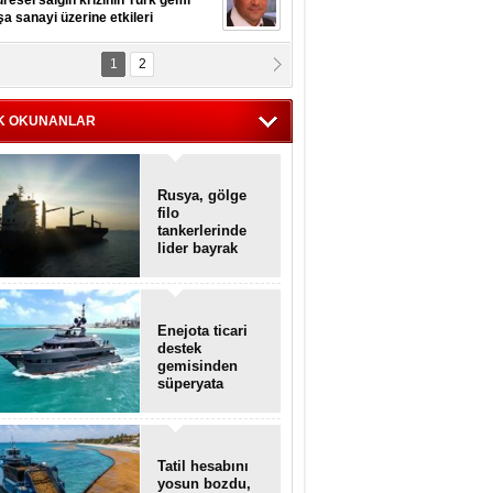
resel salgın krizinin Türk gemi
şa sanayi üzerine etkileri
1
2
pt. MESUT AZMİ GÖKSOY
lavuz kaptan kardeşlerime
hafen...
K OKUNANLAR
Rusya, gölge
filo
tankerlerinde
lider bayrak
konumunda
Enejota ticari
destek
gemisinden
süperyata
dönüştürüldü
Tatil hesabını
yosun bozdu,