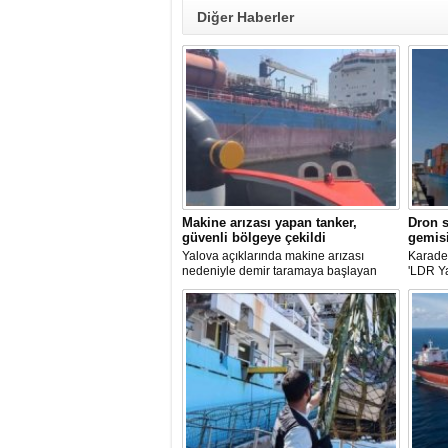
Diğer Haberler
Makine arızası yapan tanker,
Dron s
güvenli bölgeye çekildi
gemisi
Yalova açıklarında makine arızası
Karaden
nedeniyle demir taramaya başlayan
'LDR Y
tanker, römorkör eşliğinde güvenli
güvenli
şekilde demirleme sahasına alındı.
kaybı 
maddi h