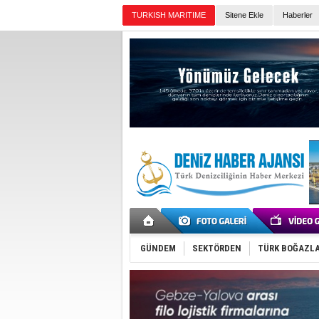
TURKISH MARITIME
Sitene Ekle
Haberler
Günün Haberleri
GÜNDEM
SEKTÖRDEN
TÜRK BOĞAZLA