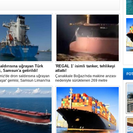
aldırısına uğrayan Türk
'REGAL 1' isimli tanker, tehlikeyi
, Samsun'a getirildi!
atlattı!
FOT
iz'de dron saldırısına uğrayan
Çanakkale Boğazı'nda makine arızası
aşar' gemisi, Samsun Limanı'na
nedeniyle sürüklenen 269 metre
 bir şekilde ulaştı. Saldırıda can
uzunluğundaki 'REGAL 1' isimli tanker,
yaşanmadı, ancak büyük çapta
römorkörler yardımıyla Şevketiye Demir
asar oluştu.
Sahası'na çekilerek kurtarıldı.
“G