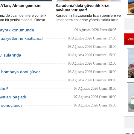
A’ları, Alman gemisini
Karadeniz’deki güvenlik krizi,
navluna vuruyor!
iz’de ticari gemilere yönelik
Karadeniz havzasında ticari gemilere ve
MS
lara bir yenisi eklendi. Odesa
liman terminallerine yönelik saldırıların
eu
ında birden fazla İHA’nın hedef
artması küresel emtia taşımacılığını
Alman işletmesindeki Emil
sekteye uğrattı. Risk artışıyla birlikte
r bayrak konumunda
09 Ağustos 2026 Pazar 00:05
de yangın çıktı; teknik sistemler
ortalama petrol tankeri maliyetleri 300
aaliyetlerine kısıtlama!
 mürettebat tahliye edildi.
bin doları aşarken, savaş sigortası
08 Ağustos 2026 Cumartesi 17:00
VİD
primleri iki katına çıkarak navlun
08 Ağustos 2026 Cumartesi 16:00
fiyatlarında yüzde 50’yi geçen
yükselişleri beraberinde getirdi.
vi sularında
08 Ağustos 2026 Cumartesi 15:00
08 Ağustos 2026 Cumartesi 12:00
ik bombaya dönüşüyor
08 Ağustos 2026 Cumartesi 10:00
08 Ağustos 2026 Cumartesi 09:00
Ç
tart!
07 Ağustos 2026 Cuma 18:00
ıtları başladı!
07 Ağustos 2026 Cuma 16:00
a sonuçlandı
07 Ağustos 2026 Cuma 15:00
sa