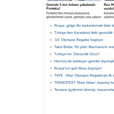
Gemide 5 ton kokain yakalandı:
Rus İH
Portekiz!
vurdu!
Portekiz'den Avrupa piyasasına
Karaden
gönderilmek üzere, gemiyle yola çıkarın
saldırı
5 ton kokain, Portekiz polisi ile Portekiz
açıklar
hava ve deniz kuvvetlerinin
aldığı 
Rusya, gölge filo tankerlerinde lide
operasyonuyla durduruldu. Operasyon
gemisin
kapsamında, gemideki iki yabancı
Türkiye’den Karadeniz'deki gemicilik f
durunca
uyruklu kişi bir gemi mürettebatı
‘14. Olympos Regatta’ başlıyor
gözaltına alındı.
Taksi Botlar, 50 yıldır Marmaris’in ma
Türkiye'nin ‘Denizcilik Gücü’!
Hürmüz’de bekleyen gemiler biyoloj
Rusya'nın gizli filosu büyüyor!
TAYK - Eker Olympos Regatta'da ilk s
TEKNOFEST ‘Mavi Vatan’ ziyaretçi kay
Tersane işçilerinin direnişi, kazanıml