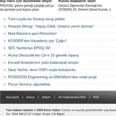
dışı harcı için düzenleme istiyor
Kurulu Başkanını seçti!
PROYAD, görevi gereği çalıştığı yat ya
Denizci Öğrenciler Derneği’nin
da gemiyle yurt dışına çıkan
(DÖDER) 28. Dönem Genel Kurulu, 1
gemiadamlarının yurt dışı çıkış
Ağustos Cumartesi günü Türkiye Gemi
harcından muaf tutulması için yasal
Sanayicileri Birliği (GİSBİR) ev
Türk Loydu’na Süveyş tonaj yetkisi
düzenleme yapılmasını talep etti.
sahipliğinde gerçekleştirildi.
Hüseyin Mengi: “Yapay Zekâ, Ustanın yerini alamaz”
Med Marine’e yeni Römorkör!
KOSDER’den Karadeniz için ‘Çağrı’!
SES Yachts’tan EPOQ 36!
Aruna Denizcilik’ten Çin’e 10 gemilik sipariş
Kocaeli limanlarının yükü katlanarak artıyor
Sarp Yachts, ikinci XSR’i suyla buluşturdu
POSEIDON Engineering ve DNA Marin'den ortak proje
Purus Varna’yı uğurladılar
|
|
|
|
Ana Sayfa
Künye
İletişim
Sık Kullanılanlara Ekle
RSS
Tüm Hakları Saklıdır © 2004 Deniz Haber
| İzinsiz ve kaynak gösterilmeden yayınlan
Tel : 0544 880 87 87 |
Haber Scripti
:
CM Bilişim