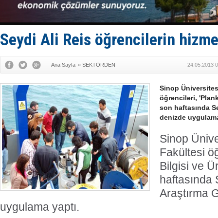
Türkiye-Ir
Türk Armat
Deniz turi
DÖDER, 28.
Seydi Ali Reis öğrencilerin hizm
Fairline, T
Ana Sayfa
»
SEKTÖRDEN
24.05.2013 0
Sinop Üniversites
öğrencileri, 'Plan
son haftasında Se
denizde uygulama
Sinop Ünive
Fakültesi öğ
Bilgisi ve Ü
haftasında 
Araştırma G
uygulama yaptı.