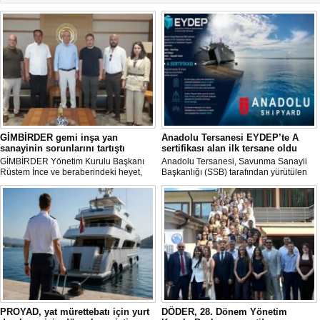
GİMBİRDER gemi inşa yan
Anadolu Tersanesi EYDEP’te A
sanayinin sorunlarını tartıştı
sertifikası alan ilk tersane oldu
GİMBİRDER Yönetim Kurulu Başkanı
Anadolu Tersanesi, Savunma Sanayii
Rüstem İnce ve beraberindeki heyet,
Başkanlığı (SSB) tarafından yürütülen
YTSO Başkanı Cemil Demiryürek’i
Endüstriyel Yetkinlik Değerlendirme ve
ziyaret etti. Görüşmede tersane taşeron
Destekleme Programı
firmalarının yaşadığı sektörel sorunlar
(EYDEP)kapsamında, A Sertifikası
ile vergi uygulamalarındaki
almaya hak kazanan ilk tersane oldu.
mağduriyetler ele alındı.
PROYAD, yat mürettebatı için yurt
DÖDER, 28. Dönem Yönetim