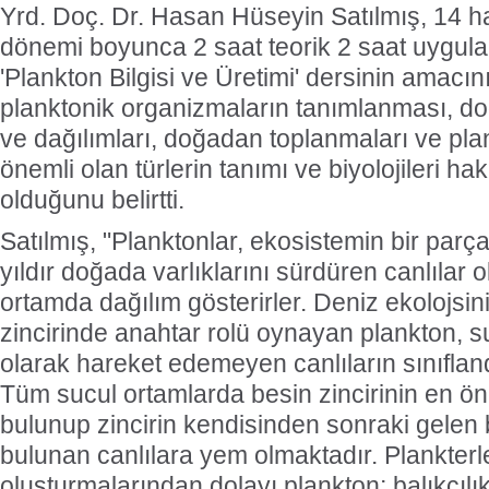
Yrd. Doç. Dr. Hasan Hüseyin Satılmış, 14 ha
dönemi boyunca 2 saat teorik 2 saat uygulam
'Plankton Bilgisi ve Üretimi' dersinin amacın
planktonik organizmaların tanımlanması, do
ve dağılımları, doğadan toplanmaları ve pla
önemli olan türlerin tanımı ve biyolojileri ha
olduğunu belirtti.
Satılmış, "Planktonlar, ekosistemin bir parç
yıldır doğada varlıklarını sürdüren canlılar
ortamda dağılım gösterirler. Deniz ekolojsi
zincirinde anahtar rolü oynayan plankton, su
olarak hareket edemeyen canlıların sınıflandı
Tüm sucul ortamlarda besin zincirinin en ön
bulunup zincirin kendisinden sonraki gele
bulunan canlılara yem olmaktadır. Plankterler
oluşturmalarından dolayı plankton; balıkçılık,