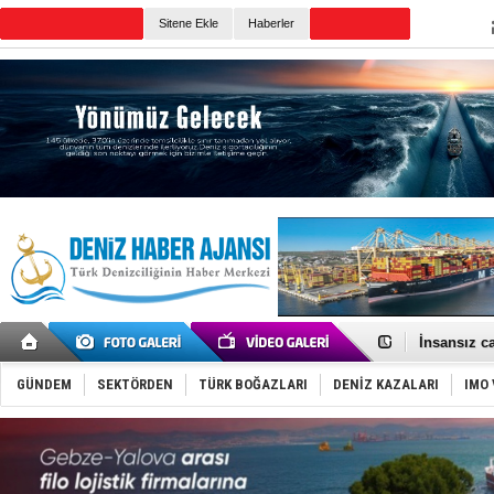
Sitene Ekle
Haberler
Günün Haberleri
GİMBİRDER 
35 milyon T
İnsansız c
Yüzyıl son
Anadolu Te
GÜNDEM
SEKTÖRDEN
TÜRK BOĞAZLARI
DENİZ KAZALARI
IMO 
Derince, I
Tüpraş, ha
İTU AUV, D
LNG taşıma
PROYAD, yat