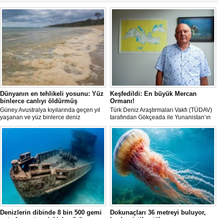
Dünyanın en tehlikeli yosunu: Yüz
Keşfedildi: En büyük Mercan
binlerce canlıyı öldürmüş
Ormanı!
Güney Avustralya kıyılarında geçen yıl
Türk Deniz Araştırmaları Vakfı (TÜDAV)
yaşanan ve yüz binlerce deniz
tarafından Gökçeada ile Yunanistan’ın
canlısının ölümüne yol açan çevre
Semadirek Adası arasında yürütülen
felaketinin arkasındaki yosun türü
araştırmada, Türkiye kara sularında 70
incelendi. Araştırmacılar, söz konusu
ila 120 metre derinlikte ve 2
mikroalgin bugüne kadar incelenen
kilometreden fazla uzunlukta, Ege
türler arasında en zehirli örnek
Denizi’ndeki en büyük mercan ormanı
olduğunu ortaya çıkardı.
keşfedildi.
Denizlerin dibinde 8 bin 500 gemi
Dokunaçları 36 metreyi buluyor,