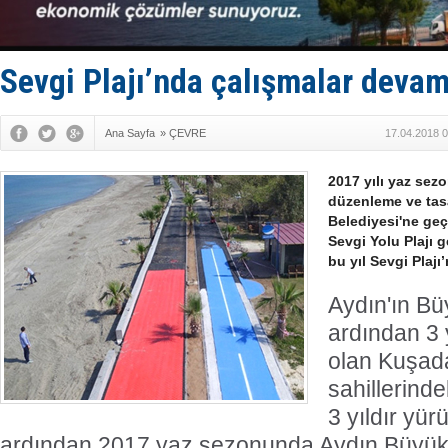
D-Marin, A
Van’da inş
ASEAN ilk 
TAYK - Eke
Sevgi Plajı’nda çalışmalar devam
İstanbul v
Ana Sayfa
»
ÇEVRE
17.04.2018 0
2017 yılı yaz sez
düzenleme ve tas
Belediyesi'ne ge
Sevgi Yolu Plajı 
bu yıl Sevgi Plajı
Aydın'ın Bü
ardından 3 
olan Kuşada
sahillerinde
3 yıldır yür
ardından 2017 yaz sezonunda Aydın Büyükş