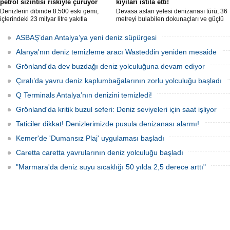
petrol sızıntısı riskiyle çürüyor
kıyıları istila etti!
Denizlerin dibinde 8.500 eski gemi,
Devasa aslan yelesi denizanası türü, 36
içlerindeki 23 milyar litre yakıtla
metreyi bulabilen dokunaçları ve güçlü
paslanıyor. Bilim insanları, bu
zehriyle kıyıları istila etti. Uzmanlar,
enkazlardan olası petrol sızıntılarının
akıntıların bu olağan dışı yoğunluğa
ASBAŞ’dan Antalya’ya yeni deniz süpürgesi
deniz ekosistemleri için büyük bir tehdit
neden olduğunu belirtiyor.
oluşturduğunu belirtiyor.
Alanya'nın deniz temizleme aracı Wasteddin yeniden mesaide
Grönland'da dev buzdağı deniz yolculuğuna devam ediyor
Çıralı’da yavru deniz kaplumbağalarının zorlu yolculuğu başladı
Q Terminals Antalya’nın denizini temizledi!
Grönland'da kritik buzul seferi: Deniz seviyeleri için saat işliyor
Taticiler dikkat! Denizlerimizde pusula denizanası alarmı!
Kemer'de 'Dumansız Plaj' uygulaması başladı
Caretta caretta yavrularının deniz yolculuğu başladı
"Marmara'da deniz suyu sıcaklığı 50 yılda 2,5 derece arttı"