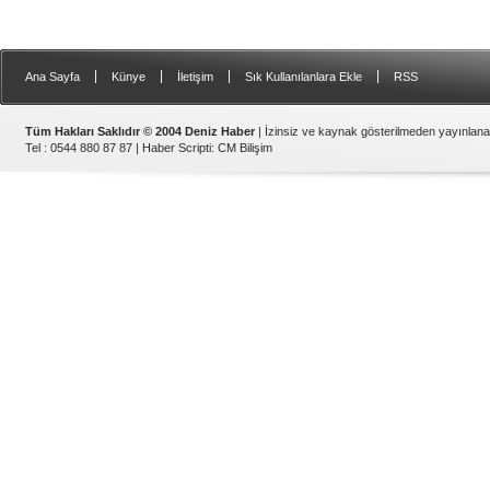
|
|
|
|
Ana Sayfa
Künye
İletişim
Sık Kullanılanlara Ekle
RSS
Tüm Hakları Saklıdır © 2004 Deniz Haber
| İzinsiz ve kaynak gösterilmeden yayınlan
Tel : 0544 880 87 87 |
Haber Scripti
:
CM Bilişim