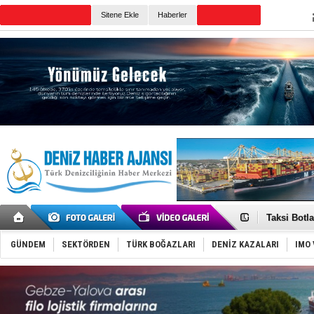
Sitene Ekle
Haberler
Günün Haberleri
Denizcilik
‘14. Olymp
Taksi Botla
TÜRKLİM Ba
SOCAR da M
GÜNDEM
SEKTÖRDEN
TÜRK BOĞAZLARI
DENİZ KAZALARI
IMO 
Türkiye'nin
Dünyanın e
Hürmüz’de
Rusya'nın g
Keşfedildi